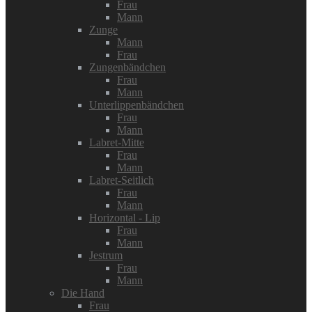
Frau
Mann
Zunge
Mann
Frau
Zungenbändchen
Frau
Mann
Unterlippenbändchen
Frau
Mann
Labret-Mitte
Frau
Mann
Labret-Seitlich
Frau
Mann
Horizontal - Lip
Frau
Mann
Jestrum
Frau
Mann
Die Hand
Frau