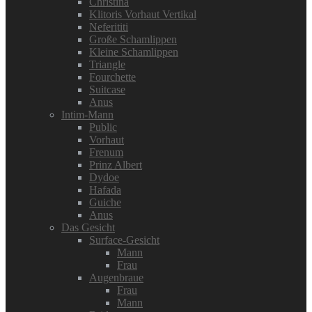
Christina
Klitoris Vorhaut Vertikal
Neferititi
Große Schamlippen
Kleine Schamlippen
Triangle
Fourchette
Suitcase
Anus
Intim-Mann
Public
Vorhaut
Frenum
Prinz Albert
Dydoe
Hafada
Guiche
Anus
Das Gesicht
Surface-Gesicht
Mann
Frau
Augenbraue
Frau
Mann