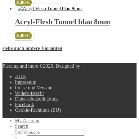
6,00
€
Acryl-Flesh Tunnel blau 8mm
6,00
€
siehe auch andere Varianten
Piercing and more ©2026.
Designed by
.
AGB
Impressum
Preise und Versand
Widerrufsrecht
Datenschutzerklärung
Facebook
Cookie-Richtlinie (EU)
My Account
Search
Suche
×