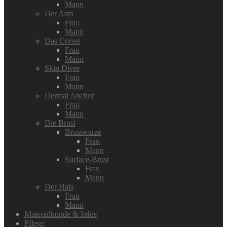
Mann
Der Arm
Frau
Mann
Das Corset
Frau
Mann
Skin Diver
Frau
Mann
Dermal Anchor
Frau
Mann
Die Brust
Brustwarze
Frau
Mann
Surface-Brust
Frau
Mann
Der Hals
Frau
Mann
Materialkunde & Infos
Pflege