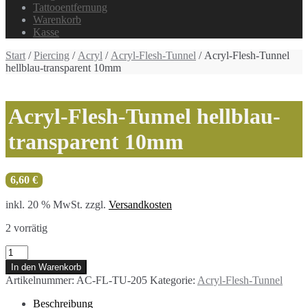
Tattooentfernung
Warenkorb
Kasse
Start
/
Piercing
/
Acryl
/
Acryl-Flesh-Tunnel
/ Acryl-Flesh-Tunnel
hellblau-transparent 10mm
Acryl-Flesh-Tunnel hellblau-
transparent 10mm
6,60
€
inkl. 20 % MwSt.
zzgl.
Versandkosten
2 vorrätig
Acryl-
Flesh-
In den Warenkorb
Tunnel
Artikelnummer:
AC-FL-TU-205
Kategorie:
Acryl-Flesh-Tunnel
hellblau-
transparent
Beschreibung