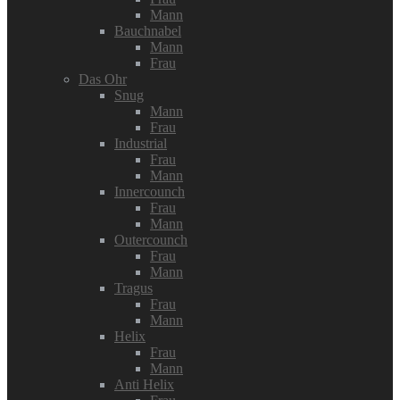
Mann
Bauchnabel
Mann
Frau
Das Ohr
Snug
Mann
Frau
Industrial
Frau
Mann
Innercounch
Frau
Mann
Outercounch
Frau
Mann
Tragus
Frau
Mann
Helix
Frau
Mann
Anti Helix