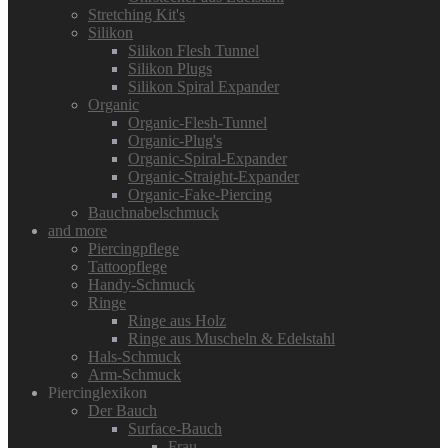
Stretching Kit's
Silikon
Silikon Flesh Tunnel
Silikon Plugs
Silikon Spiral Expander
Organic
Organic-Flesh-Tunnel
Organic-Plug's
Organic-Spiral-Expander
Organic-Straight-Expander
Organic-Fake-Piercing
Bauchnabelschmuck
and more
Piercingpflege
Tattoopflege
Handy-Schmuck
Ringe
Ringe aus Holz
Ringe aus Muscheln & Edelstahl
Hals-Schmuck
Arm-Schmuck
Piercinglexikon
Der Bauch
Surface-Bauch
Frau