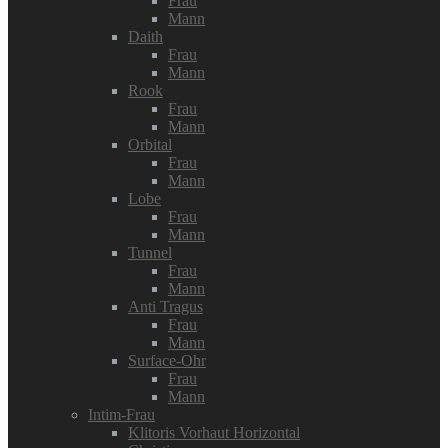
Frau
Mann
Daith
Frau
Mann
Rook
Frau
Mann
Orbital
Frau
Mann
Lobe
Frau
Mann
Tunnel
Frau
Mann
Anti Tragus
Frau
Mann
Surface-Ohr
Frau
Mann
Intim-Frau
Klitoris Vorhaut Horizontal