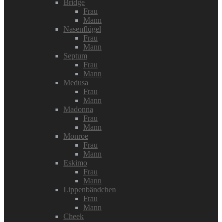
Bridge
Frau
Mann
Nasenflügel
Frau
Mann
Septum
Frau
Mann
Medusa
Frau
Mann
Madonna
Frau
Mann
Monroe
Frau
Mann
Eskimo
Frau
Mann
Lippenbändchen
Frau
Mann
Cheek