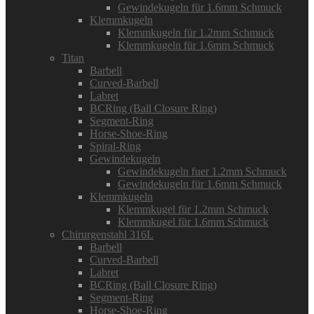
Gewindekugeln für 1.6mm Schmuck
Klemmkugeln
Klemmkugeln für 1.2mm Schmuck
Klemmkugeln für 1.6mm Schmuck
Titan
Barbell
Curved-Barbell
Labret
BCRing (Ball Closure Ring)
Segment-Ring
Horse-Shoe-Ring
Spiral-Ring
Gewindekugeln
Gewindekugeln fuer 1.2mm Schmuck
Gewindekugeln für 1.6mm Schmuck
Klemmkugeln
Klemmkugel für 1.2mm Schmuck
Klemmkugel für 1.6mm Schmuck
Chirurgenstahl 316L
Barbell
Curved-Barbell
Labret
BCRing (Ball Closure Ring)
Segment-Ring
Horse-Shoe-Ring