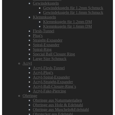
Gewindekugeln
Gewindekugeln für 1.2mm Schmuck
Gewindekugeln für 1.6mm Schmuck
Klemmkugeln
Klemmkugeln für 1.2mm DM
Klemmkugeln für 1.6mm DM
Flesh-Tunnel
Plug's
Straight-Expander
Spiral-Expander
Spiral-Ring
Special Ball Closure Ring
Large Size Schmuck
Acryl
Acryl-Flesh-Tunnel
Acryl-Plug's
Acryl-Spiral-Expander
Acryl-Straight-Expander
Acryl-Ball-Closure-Ring`s
Acryl-Fake-Piercing
Ohrringe
Ohrringe aus Naturmaterialien
Ohrringe aus Holz & Edelstahl
Ohrringe aus Muscheln&Edelstahl
Ohrstecker aus Edelstahl