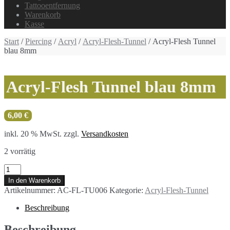
Tattooentfernung
Warenkorb
Kasse
Start
/
Piercing
/
Acryl
/
Acryl-Flesh-Tunnel
/ Acryl-Flesh Tunnel
blau 8mm
Acryl-Flesh Tunnel blau 8mm
6,00
€
inkl. 20 % MwSt.
zzgl.
Versandkosten
2 vorrätig
Acryl-
Flesh
In den Warenkorb
Tunnel
Artikelnummer:
AC-FL-TU006
Kategorie:
Acryl-Flesh-Tunnel
blau
8mm
Beschreibung
Menge
Beschreibung