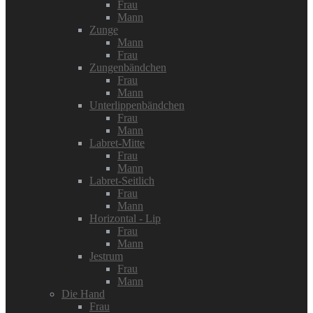
Frau
Mann
Zunge
Mann
Frau
Zungenbändchen
Frau
Mann
Unterlippenbändchen
Frau
Mann
Labret-Mitte
Frau
Mann
Labret-Seitlich
Frau
Mann
Horizontal - Lip
Frau
Mann
Jestrum
Frau
Mann
Die Hand
Frau