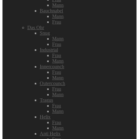
Mann
Bauchnabel
Mann
Frau
Das Ohr
Snug
Mann
Frau
Industrial
Frau
Mann
Innercounch
Frau
Mann
Outercounch
Frau
Mann
Tragus
Frau
Mann
Helix
Frau
Mann
Anti Helix