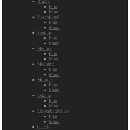
Bridge
Frau
Mann
Nasenflügel
Frau
Mann
Septum
Frau
Mann
Medusa
Frau
Mann
Madonna
Frau
Mann
Monroe
Frau
Mann
Eskimo
Frau
Mann
Lippenbändchen
Frau
Mann
Cheek