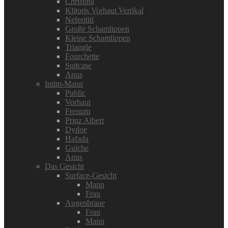
Christina
Klitoris Vorhaut Vertikal
Neferititi
Große Schamlippen
Kleine Schamlippen
Triangle
Fourchette
Suitcase
Anus
Intim-Mann
Public
Vorhaut
Frenum
Prinz Albert
Dydoe
Hafada
Guiche
Anus
Das Gesicht
Surface-Gesicht
Mann
Frau
Augenbraue
Frau
Mann