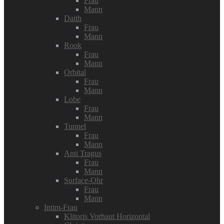
Frau
Mann
Daith
Frau
Mann
Rook
Frau
Mann
Orbital
Frau
Mann
Lobe
Frau
Mann
Tunnel
Frau
Mann
Anti Tragus
Frau
Mann
Surface-Ohr
Frau
Mann
Intim-Frau
Klitoris Vorhaut Horizontal