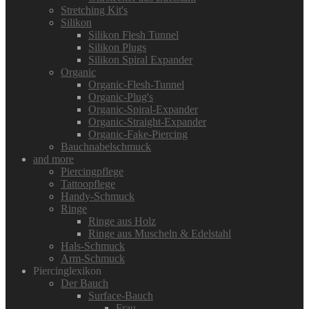
Stretching Kit's
Silikon
Silikon Flesh Tunnel
Silikon Plugs
Silikon Spiral Expander
Organic
Organic-Flesh-Tunnel
Organic-Plug's
Organic-Spiral-Expander
Organic-Straight-Expander
Organic-Fake-Piercing
Bauchnabelschmuck
and more
Piercingpflege
Tattoopflege
Handy-Schmuck
Ringe
Ringe aus Holz
Ringe aus Muscheln & Edelstahl
Hals-Schmuck
Arm-Schmuck
Piercinglexikon
Der Bauch
Surface-Bauch
Frau