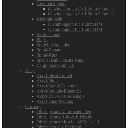
Gewindekugeln
Gewindekugeln für 1.2mm Schmuck
Gewindekugeln für 1.6mm Schmuck
Klemmkugeln
Klemmkugeln für 1.2mm DM
Klemmkugeln für 1.6mm DM
Flesh-Tunnel
Plug's
Straight-Expander
Spiral-Expander
Spiral-Ring
Special Ball Closure Ring
Large Size Schmuck
Acryl
Acryl-Flesh-Tunnel
Acryl-Plug's
Acryl-Spiral-Expander
Acryl-Straight-Expander
Acryl-Ball-Closure-Ring`s
Acryl-Fake-Piercing
Ohrringe
Ohrringe aus Naturmaterialien
Ohrringe aus Holz & Edelstahl
Ohrringe aus Muscheln&Edelstahl
Ohrstecker aus Edelstahl