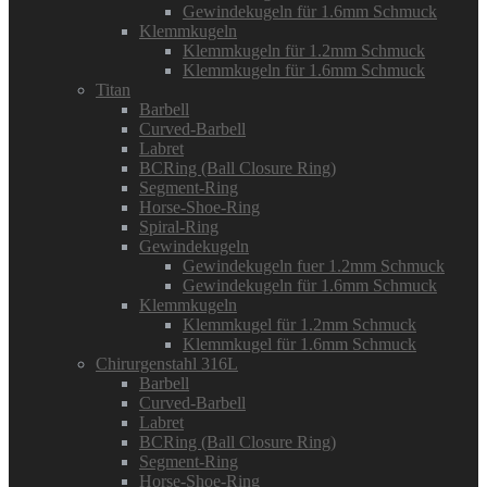
Gewindekugeln für 1.6mm Schmuck
Klemmkugeln
Klemmkugeln für 1.2mm Schmuck
Klemmkugeln für 1.6mm Schmuck
Titan
Barbell
Curved-Barbell
Labret
BCRing (Ball Closure Ring)
Segment-Ring
Horse-Shoe-Ring
Spiral-Ring
Gewindekugeln
Gewindekugeln fuer 1.2mm Schmuck
Gewindekugeln für 1.6mm Schmuck
Klemmkugeln
Klemmkugel für 1.2mm Schmuck
Klemmkugel für 1.6mm Schmuck
Chirurgenstahl 316L
Barbell
Curved-Barbell
Labret
BCRing (Ball Closure Ring)
Segment-Ring
Horse-Shoe-Ring