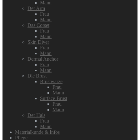
Mann
Der Arm
Frau
Mann
Das Corset
Frau
Mann
Skin Diver
Frau
Mann
Dermal Anchor
Frau
Mann
Die Brust
Brustwarze
Frau
Mann
Surface-Brust
Frau
Mann
Der Hals
Frau
Mann
Materialkunde & Infos
Pflege