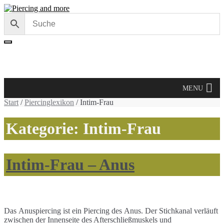
Skip
Skip
to
to
navigation
content
Cart /
0,00 €
MENU
Start
/
Piercinglexikon
/ Intim-Frau
Kategorie:
Intim-Frau
Intim-Frau – Anus
Das Anuspiercing ist ein Piercing des Anus. Der Stichkanal verläuft
zwischen der Innenseite des Afterschließmuskels und