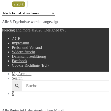
7,20
€
Nach
Alle 6 Ergebnisse werden angezeigt
Aktualität
Piercing and more ©2026.
Designed by
.
sortiert
AGB
Impressum
Preise und Versand
Widerrufsrecht
Datenschutzerklärung
Facebook
Cookie-Richtlinie (EU)
My Account
Search
0
Alle Preise inkl. der gesetzlichen MwSt.