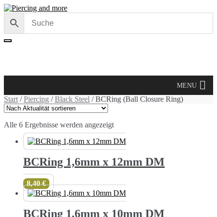
Skip
Skip
to
to
navigation
content
Cart /
0,00 €
MENU
Start
/
Piercing
/
Black Steel
/ BCRing (Ball Closure Ring)
Nach
Alle 6 Ergebnisse werden angezeigt
Aktualität
sortiert
BCRing 1,6mm x 12mm DM
8,40
€
BCRing 1,6mm x 10mm DM