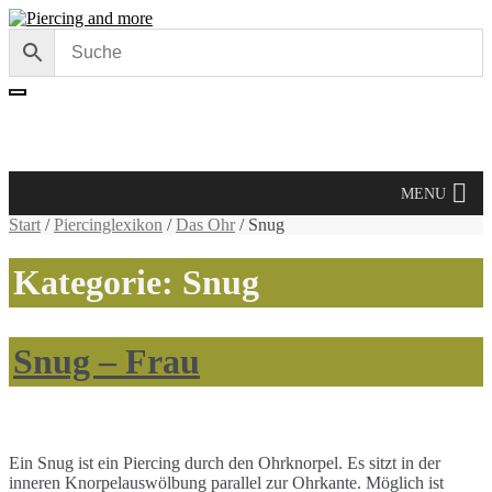
Skip
Skip
to
to
navigation
content
Cart /
0,00 €
MENU
Start
/
Piercinglexikon
/
Das Ohr
/ Snug
Kategorie:
Snug
Snug – Frau
Ein Snug ist ein Piercing durch den Ohrknorpel. Es sitzt in der
inneren Knorpelauswölbung parallel zur Ohrkante. Möglich ist