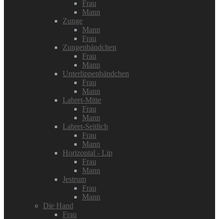
Frau
Mann
Zunge
Mann
Frau
Zungenbändchen
Frau
Mann
Unterlippenbändchen
Frau
Mann
Labret-Mitte
Frau
Mann
Labret-Seitlich
Frau
Mann
Horizontal - Lip
Frau
Mann
Jestrum
Frau
Mann
Die Hand
Frau