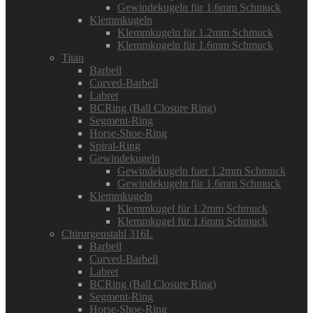
Gewindekugeln für 1.6mm Schmuck
Klemmkugeln
Klemmkugeln für 1.2mm Schmuck
Klemmkugeln für 1.6mm Schmuck
Titan
Barbell
Curved-Barbell
Labret
BCRing (Ball Closure Ring)
Segment-Ring
Horse-Shoe-Ring
Spiral-Ring
Gewindekugeln
Gewindekugeln fuer 1.2mm Schmuck
Gewindekugeln für 1.6mm Schmuck
Klemmkugeln
Klemmkugel für 1.2mm Schmuck
Klemmkugel für 1.6mm Schmuck
Chirurgenstahl 316L
Barbell
Curved-Barbell
Labret
BCRing (Ball Closure Ring)
Segment-Ring
Horse-Shoe-Ring