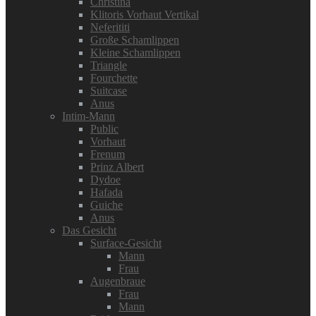
Christina
Klitoris Vorhaut Vertikal
Neferititi
Große Schamlippen
Kleine Schamlippen
Triangle
Fourchette
Suitcase
Anus
Intim-Mann
Public
Vorhaut
Frenum
Prinz Albert
Dydoe
Hafada
Guiche
Anus
Das Gesicht
Surface-Gesicht
Mann
Frau
Augenbraue
Frau
Mann