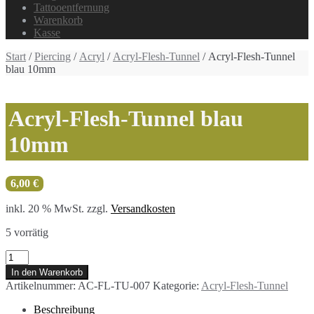
Tattooentfernung
Warenkorb
Kasse
Start
/
Piercing
/
Acryl
/
Acryl-Flesh-Tunnel
/ Acryl-Flesh-Tunnel
blau 10mm
Acryl-Flesh-Tunnel blau
10mm
6,00
€
inkl. 20 % MwSt.
zzgl.
Versandkosten
5 vorrätig
Acryl-
Flesh-
In den Warenkorb
Tunnel
Artikelnummer:
AC-FL-TU-007
Kategorie:
Acryl-Flesh-Tunnel
blau
10mm
Beschreibung