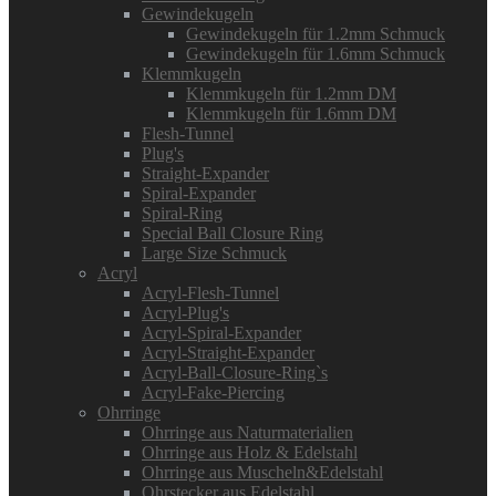
Gewindekugeln
Gewindekugeln für 1.2mm Schmuck
Gewindekugeln für 1.6mm Schmuck
Klemmkugeln
Klemmkugeln für 1.2mm DM
Klemmkugeln für 1.6mm DM
Flesh-Tunnel
Plug's
Straight-Expander
Spiral-Expander
Spiral-Ring
Special Ball Closure Ring
Large Size Schmuck
Acryl
Acryl-Flesh-Tunnel
Acryl-Plug's
Acryl-Spiral-Expander
Acryl-Straight-Expander
Acryl-Ball-Closure-Ring`s
Acryl-Fake-Piercing
Ohrringe
Ohrringe aus Naturmaterialien
Ohrringe aus Holz & Edelstahl
Ohrringe aus Muscheln&Edelstahl
Ohrstecker aus Edelstahl