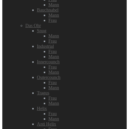
Mann
Bauchnabel
Mann
Frau
Das Ohr
Snug
Mann
Frau
Industrial
Frau
Mann
Innercounch
Frau
Mann
Outercounch
Frau
Mann
Tragus
Frau
Mann
Helix
Frau
Mann
Anti Helix