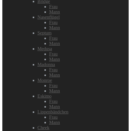
Bridge
Frau
Mann
Nasenflügel
Frau
Mann
Septum
Frau
Mann
Medusa
Frau
Mann
Madonna
Frau
Mann
Monroe
Frau
Mann
Eskimo
Frau
Mann
Lippenbändchen
Frau
Mann
Cheek