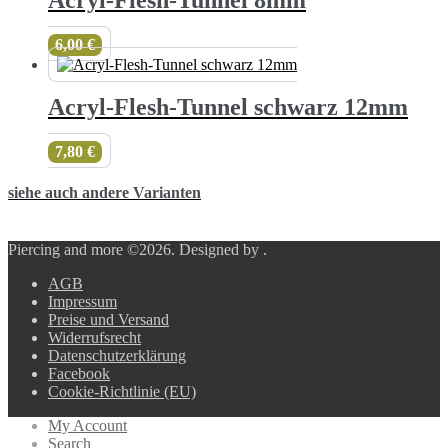
Acryl-Flesh-Tunnel 8mm
6,00
€
Acryl-Flesh-Tunnel schwarz 12mm
7,80
€
siehe auch andere Varianten
Piercing and more ©2026.
Designed by
.
AGB
Impressum
Preise und Versand
Widerrufsrecht
Datenschutzerklärung
Facebook
Cookie-Richtlinie (EU)
My Account
Search