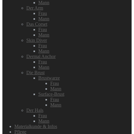
Mann
Der Arm
Frau
Mann
Das Corset
Frau
Mann
Skin Diver
Frau
Mann
Dermal Anchor
Frau
Mann
Die Brust
Brustwarze
Frau
Mann
Surface-Brust
Frau
Mann
Der Hals
Frau
Mann
Materialkunde & Infos
Pflege