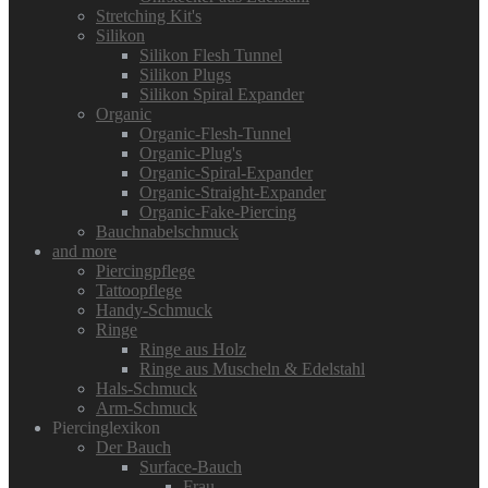
Stretching Kit's
Silikon
Silikon Flesh Tunnel
Silikon Plugs
Silikon Spiral Expander
Organic
Organic-Flesh-Tunnel
Organic-Plug's
Organic-Spiral-Expander
Organic-Straight-Expander
Organic-Fake-Piercing
Bauchnabelschmuck
and more
Piercingpflege
Tattoopflege
Handy-Schmuck
Ringe
Ringe aus Holz
Ringe aus Muscheln & Edelstahl
Hals-Schmuck
Arm-Schmuck
Piercinglexikon
Der Bauch
Surface-Bauch
Frau