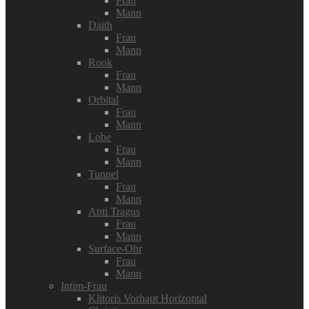
Frau
Mann
Daith
Frau
Mann
Rook
Frau
Mann
Orbital
Frau
Mann
Lobe
Frau
Mann
Tunnel
Frau
Mann
Anti Tragus
Frau
Mann
Surface-Ohr
Frau
Mann
Intim-Frau
Klitoris Vorhaut Horizontal