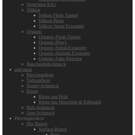
Stretching Kit's
Silikon
Silikon Flesh Tunnel
Silikon Plugs
Silikon Spiral Expander
Organic
Organic-Flesh-Tunnel
Organic-Plug's
Organic-Spiral-Expander
Organic-Straight-Expander
Organic-Fake-Piercing
Bauchnabelschmuck
and more
Piercingpflege
Tattoopflege
Handy-Schmuck
Ringe
Ringe aus Holz
Ringe aus Muscheln & Edelstahl
Hals-Schmuck
Arm-Schmuck
Piercinglexikon
Der Bauch
Surface-Bauch
Frau