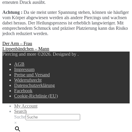
erneuten Druck ausübt.
Achtung :
Da sie meist unter Spannung stehen, können sie häufiger
vom Körper abgewiesen werden als andere Piercings und wachsen
dabei heraus. Der Heilungsprozess ist erheblich langwieriger. Mit
entsprechendem Schmuck und präziser Platzierung kann das Risiko
jedoch reduziert werden.
Beitragsnavigation
Der Arm – Frau
Lippenbändchen – Mann
Piercing and more ©2026.
Designed by
.
AGB
Impressum
Preise und Versand
Widerrufsrecht
Datenschutzerklärung
Facebook
Cookie-Richtlinie (EU)
My Account
Search
Suche
×