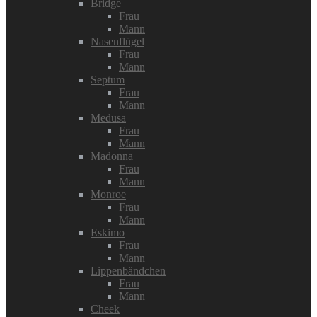
Bridge
Frau
Mann
Nasenflügel
Frau
Mann
Septum
Frau
Mann
Medusa
Frau
Mann
Madonna
Frau
Mann
Monroe
Frau
Mann
Eskimo
Frau
Mann
Lippenbändchen
Frau
Mann
Cheek