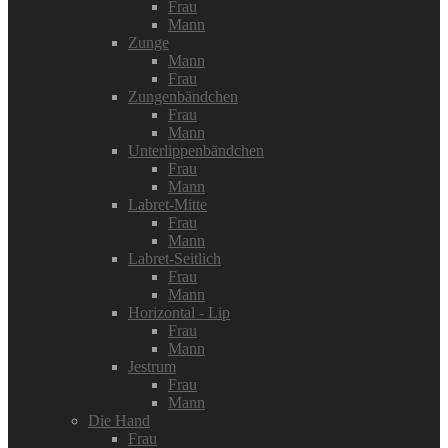
Frau
Mann
Zunge
Mann
Frau
Zungenbändchen
Frau
Mann
Unterlippenbändchen
Frau
Mann
Labret-Mitte
Frau
Mann
Labret-Seitlich
Frau
Mann
Horizontal - Lip
Frau
Mann
Jestrum
Frau
Mann
Die Hand
Frau