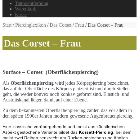
Tattooentfernung
Warenkorb
Kasse
Start
/
Piercinglexikon
/
Das Corset
/
Frau
/ Das Corset – Frau
Das Corset – Frau
Surface – Corset (Oberflächenpiercing)
Als
Oberflächenpiercing
wird jedes Körperpiercing bezeichnet,
das auf der Oberfläche des Körpers platziert ist und durch Stellen
geht, die weder konvex noch konkav geformt sind. Einstich- und
Austrittskanal liegen damit auf einer Ebene.
Zu dem bekanntesten Oberflächenpiercing zählen das vor allem in
den späten 1990er Jahren modern gewesene Augenbrauenpiercing.
Eine klassische vorübergehende und meist aus künstlerischen
Aspekt gestochene Variante bildet das
Korsett-Piercing
, bei dem
meist zwei Reihen senkrecht am Rücken gestochen und ähnlich