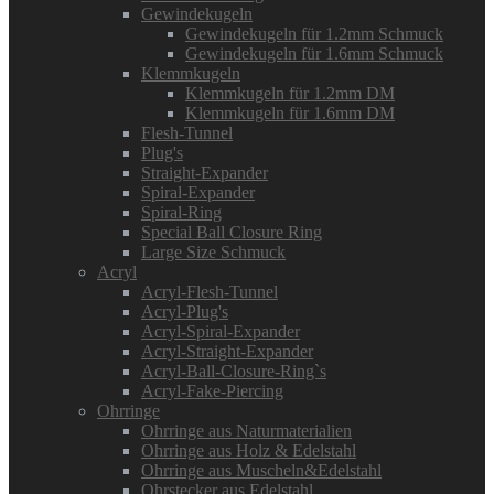
Gewindekugeln
Gewindekugeln für 1.2mm Schmuck
Gewindekugeln für 1.6mm Schmuck
Klemmkugeln
Klemmkugeln für 1.2mm DM
Klemmkugeln für 1.6mm DM
Flesh-Tunnel
Plug's
Straight-Expander
Spiral-Expander
Spiral-Ring
Special Ball Closure Ring
Large Size Schmuck
Acryl
Acryl-Flesh-Tunnel
Acryl-Plug's
Acryl-Spiral-Expander
Acryl-Straight-Expander
Acryl-Ball-Closure-Ring`s
Acryl-Fake-Piercing
Ohrringe
Ohrringe aus Naturmaterialien
Ohrringe aus Holz & Edelstahl
Ohrringe aus Muscheln&Edelstahl
Ohrstecker aus Edelstahl