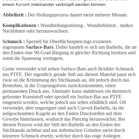
einem
Korsett
miteinander verknüpft werden können.
Abheilzeit :
Der Heilungsprozess dauert meist mehrere Monate.
Komplikationen :
Wundheilungsstörung , Wundinfektion , starkes
Nachbluten oder herrauswachsen.
Schmuck :
Speziell für Oberflächenpiercings existieren
sogenannte
Surface-Bars
. Dabei handelt es sich um Barbells, die an
den Enden eine 90-Grad-Biegung in gleicher Richtung besitzen und
somit die Spannung verringern.
Gerne verwendet wird neben Surface-Bars auch flexibler Schmuck
aus PTFE. Der eigentlich gerade Stift aus diesem Material passt sich
zwar an die Krümmung des Stichkanals an, übt jedoch durch das
Bestreben, in die Ursprungsform zurückzukommen, einen
permanenten Druck aus. Alternativ kann stattdessen ein thermisch
geformter Kunststoff oder speziell ein Surface-Bar aus PTFE
eingesetzt werden, welche jedoch nur selten erhältlich sind. Oft
verwendet, aber ungeeignet sind auch Curved-Barbells, da die
aufgeschraubten Kugeln an den Enden Druckstellen auf dem
Gewebe hinterlassen, wodurch das Piercing herauswächst. Bei
diesem Prozess wird der Stift des Barbells an den Enden des
Stichkanals sichtbar und aus ästhetischen Gründen meist durch
kürzeren Schmuck ersetzt, welcher durch das enge Anliegen