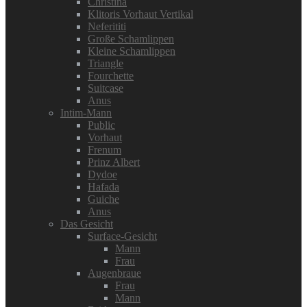
Christina
Klitoris Vorhaut Vertikal
Neferititi
Große Schamlippen
Kleine Schamlippen
Triangle
Fourchette
Suitcase
Anus
Intim-Mann
Public
Vorhaut
Frenum
Prinz Albert
Dydoe
Hafada
Guiche
Anus
Das Gesicht
Surface-Gesicht
Mann
Frau
Augenbraue
Frau
Mann