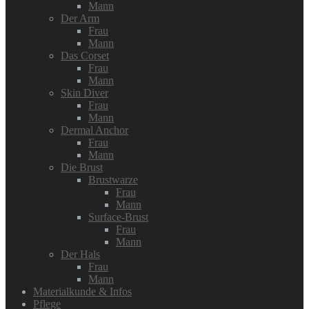
Mann
Der Arm
Frau
Mann
Das Corset
Frau
Mann
Skin Diver
Frau
Mann
Dermal Anchor
Frau
Mann
Die Brust
Brustwarze
Frau
Mann
Surface-Brust
Frau
Mann
Der Hals
Frau
Mann
Materialkunde & Infos
Pflege