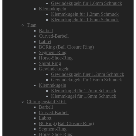
Gewindekugeln für 1.6mm Schmuck
Klemmkugeln
Klemmkugeln für 1.2mm Schmuck
Klemmkugeln für 1.6mm Schmuck
Titan
Barbell
Curved-Barbell
Labret
BCRing (Ball Closure Ring)
Segment-Ring
Horse-Shoe-Ring
Spiral-Ring
Gewindekugeln
Gewindekugeln fuer 1.2mm Schmuck
Gewindekugeln für 1.6mm Schmuck
Klemmkugeln
Klemmkugel für 1.2mm Schmuck
Klemmkugel für 1.6mm Schmuck
Chirurgenstahl 316L
Barbell
Curved-Barbell
Labret
BCRing (Ball Closure Ring)
Segment-Ring
Horse-Shoe-Ring