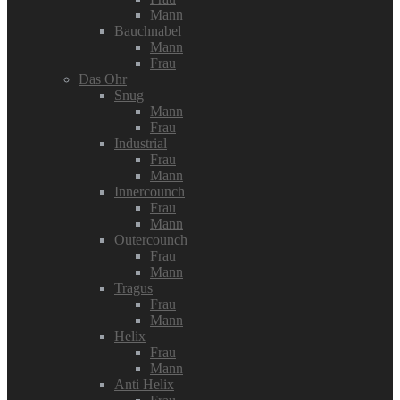
Mann
Bauchnabel
Mann
Frau
Das Ohr
Snug
Mann
Frau
Industrial
Frau
Mann
Innercounch
Frau
Mann
Outercounch
Frau
Mann
Tragus
Frau
Mann
Helix
Frau
Mann
Anti Helix