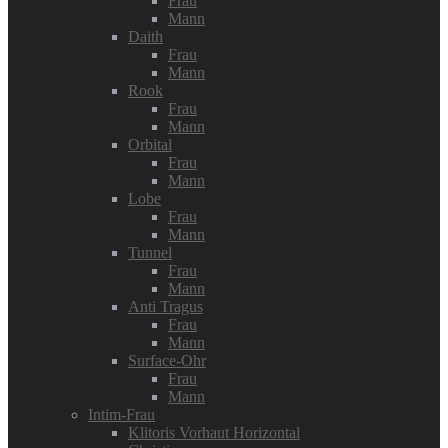
Frau
Mann
Daith
Frau
Mann
Rook
Frau
Mann
Orbital
Frau
Mann
Lobe
Frau
Mann
Tunnel
Frau
Mann
Anti Tragus
Frau
Mann
Surface-Ohr
Frau
Mann
Intim-Frau
Klitoris Vorhaut Horizontal