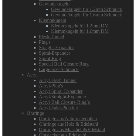
Gewindekugeln
Gewindekugeln für 1.2mm Schmuck
Gewindekugeln für 1.6mm Schmuck
Klemmkugeln
Klemmkugeln für 1.2mm DM
Klemmkugeln für 1.6mm DM
Flesh-Tunnel
Plug's
Straight-Expander
Spiral-Expander
Spiral-Ring
Special Ball Closure Ring
Large Size Schmuck
Acryl
Acryl-Flesh-Tunnel
Acryl-Plug's
Acryl-Spiral-Expander
Acryl-Straight-Expander
Acryl-Ball-Closure-Ring`s
Acryl-Fake-Piercing
Ohrringe
Ohrringe aus Naturmaterialien
Ohrringe aus Holz & Edelstahl
Ohrringe aus Muscheln&Edelstahl
Ohrstecker aus Edelstahl