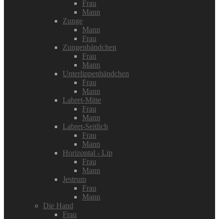
Frau
Mann
Zunge
Mann
Frau
Zungenbändchen
Frau
Mann
Unterlippenbändchen
Frau
Mann
Labret-Mitte
Frau
Mann
Labret-Seitlich
Frau
Mann
Horizontal - Lip
Frau
Mann
Jestrum
Frau
Mann
Die Hand
Frau