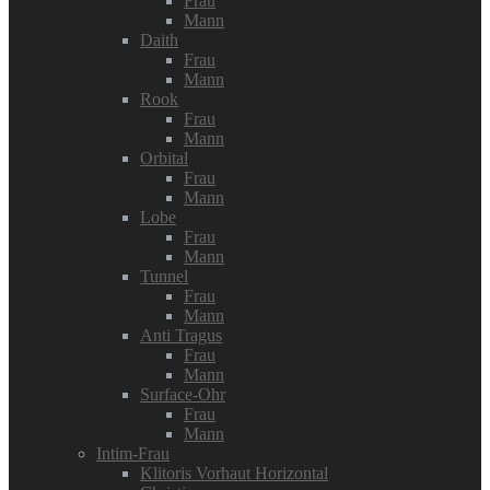
Frau
Mann
Daith
Frau
Mann
Rook
Frau
Mann
Orbital
Frau
Mann
Lobe
Frau
Mann
Tunnel
Frau
Mann
Anti Tragus
Frau
Mann
Surface-Ohr
Frau
Mann
Intim-Frau
Klitoris Vorhaut Horizontal