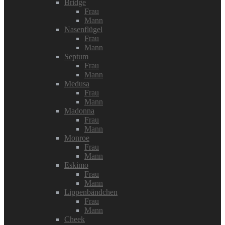
Bridge
Frau
Mann
Nasenflügel
Frau
Mann
Septum
Frau
Mann
Medusa
Frau
Mann
Madonna
Frau
Mann
Monroe
Frau
Mann
Eskimo
Frau
Mann
Lippenbändchen
Frau
Mann
Cheek