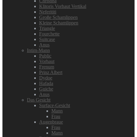
Christina
Klitoris Vorhaut Vertikal
Neferititi
Große Schamlippen
Kleine Schamlippen
Triangle
Fourchette
Suitcase
Anus
Intim-Mann
Public
Vorhaut
Frenum
Prinz Albert
Dydoe
Hafada
Guiche
Anus
Das Gesicht
Surface-Gesicht
Mann
Frau
Augenbraue
Frau
Mann