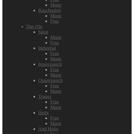
Mann
Bauchnabel
Mann
Frau
Das Ohr
Snug
Mann
Frau
Industrial
Frau
Mann
Innercounch
Frau
Mann
Outercounch
Frau
Mann
Tragus
Frau
Mann
Helix
Frau
Mann
Anti Helix