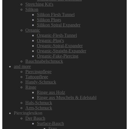
Stretching Kit's
Silikon
Silikon Flesh Tunnel
Silikon Plugs
Silikon Spiral Expander
Organic
Organic-Flesh-Tunnel
Organic-Plug's
Organic-Spiral-Expander
Organic-Straight-Expander
Organic-Fake-Piercing
Bauchnabelschmuck
and more
Piercingpflege
Tattoopflege
Handy-Schmuck
Ringe
Ringe aus Holz
Ringe aus Muscheln & Edelstahl
Hals-Schmuck
Arm-Schmuck
Piercinglexikon
Der Bauch
Surface-Bauch
Frau