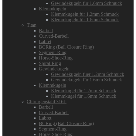
Gewindekugeln für 1.6mm Schmuck
Klemmkugeln
Klemmkugeln für 1.2mm Schmuck
Klemmkugeln für 1.6mm Schmuck
Titan
Barbell
Curved-Barbell
Labret
BCRing (Ball Closure Ring)
Segment-Ring
Horse-Shoe-Ring
Spiral-Ring
Gewindekugeln
Gewindekugeln fuer 1.2mm Schmuck
Gewindekugeln für 1.6mm Schmuck
Klemmkugeln
Klemmkugel für 1.2mm Schmuck
Klemmkugel für 1.6mm Schmuck
Chirurgenstahl 316L
Barbell
Curved-Barbell
Labret
BCRing (Ball Closure Ring)
Segment-Ring
Horse-Shoe-Ring