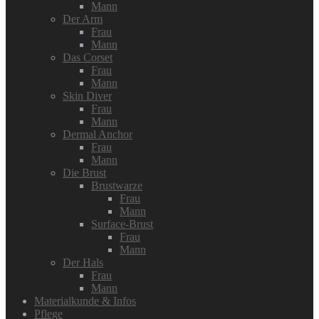
Mann
Der Arm
Frau
Mann
Das Corset
Frau
Mann
Skin Diver
Frau
Mann
Dermal Anchor
Frau
Mann
Die Brust
Brustwarze
Frau
Mann
Surface-Brust
Frau
Mann
Der Hals
Frau
Mann
Materialkunde & Infos
Pflege