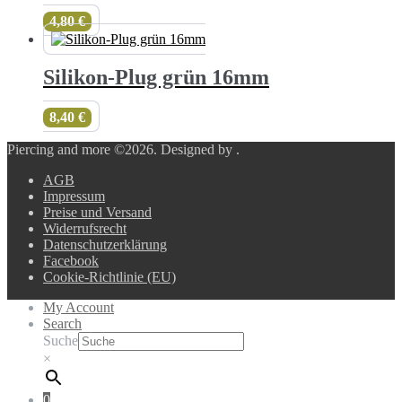
4,80
€
Silikon-Plug grün 16mm
8,40
€
Piercing and more ©2026.
Designed by
.
AGB
Impressum
Preise und Versand
Widerrufsrecht
Datenschutzerklärung
Facebook
Cookie-Richtlinie (EU)
My Account
Search
Suche
×
0