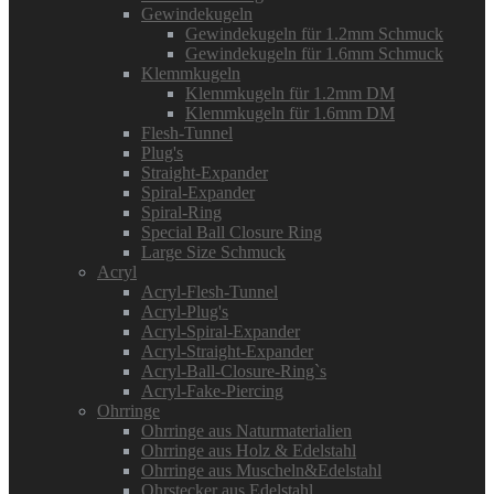
Gewindekugeln
Gewindekugeln für 1.2mm Schmuck
Gewindekugeln für 1.6mm Schmuck
Klemmkugeln
Klemmkugeln für 1.2mm DM
Klemmkugeln für 1.6mm DM
Flesh-Tunnel
Plug's
Straight-Expander
Spiral-Expander
Spiral-Ring
Special Ball Closure Ring
Large Size Schmuck
Acryl
Acryl-Flesh-Tunnel
Acryl-Plug's
Acryl-Spiral-Expander
Acryl-Straight-Expander
Acryl-Ball-Closure-Ring`s
Acryl-Fake-Piercing
Ohrringe
Ohrringe aus Naturmaterialien
Ohrringe aus Holz & Edelstahl
Ohrringe aus Muscheln&Edelstahl
Ohrstecker aus Edelstahl