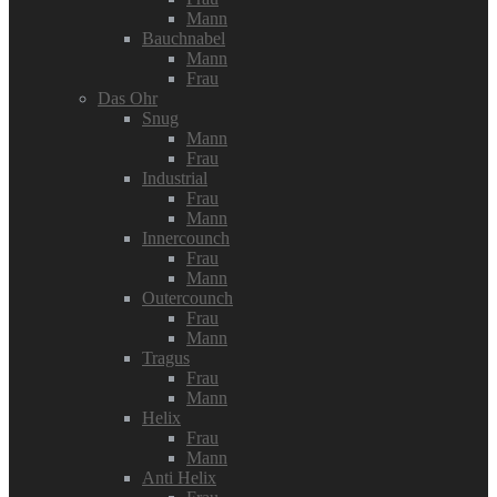
Mann
Bauchnabel
Mann
Frau
Das Ohr
Snug
Mann
Frau
Industrial
Frau
Mann
Innercounch
Frau
Mann
Outercounch
Frau
Mann
Tragus
Frau
Mann
Helix
Frau
Mann
Anti Helix