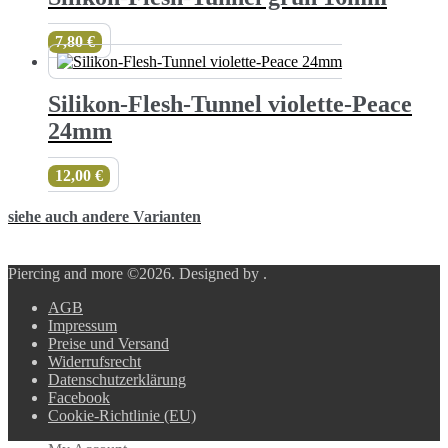
7,80
€
Silikon-Flesh-Tunnel violette-Peace
24mm
12,00
€
siehe auch andere Varianten
Piercing and more ©2026.
Designed by
.
AGB
Impressum
Preise und Versand
Widerrufsrecht
Datenschutzerklärung
Facebook
Cookie-Richtlinie (EU)