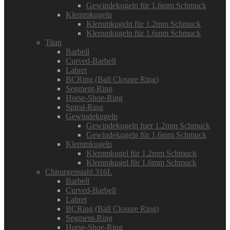
Gewindekugeln für 1.6mm Schmuck
Klemmkugeln
Klemmkugeln für 1.2mm Schmuck
Klemmkugeln für 1.6mm Schmuck
Titan
Barbell
Curved-Barbell
Labret
BCRing (Ball Closure Ring)
Segment-Ring
Horse-Shoe-Ring
Spiral-Ring
Gewindekugeln
Gewindekugeln fuer 1.2mm Schmuck
Gewindekugeln für 1.6mm Schmuck
Klemmkugeln
Klemmkugel für 1.2mm Schmuck
Klemmkugel für 1.6mm Schmuck
Chirurgenstahl 316L
Barbell
Curved-Barbell
Labret
BCRing (Ball Closure Ring)
Segment-Ring
Horse-Shoe-Ring