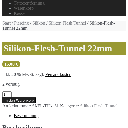
Tattooentfernung
Warenkorb
Kasse
Start
/
Piercing
/
Silikon
/
Silikon Flesh Tunnel
/ Silikon-Flesh-
Tunnel 22mm
Silikon-Flesh-Tunnel 22mm
15,00
€
inkl. 20 % MwSt.
zzgl.
Versandkosten
2 vorrätig
Silikon-
Flesh-
In den Warenkorb
Tunnel
Artikelnummer:
SI-FL-TU-131
Kategorie:
Silikon Flesh Tunnel
22mm
Menge
Beschreibung
Beschreibung