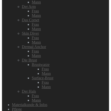
Mann
Der Arm
Frau
Mann
Das Corset
Frau
Mann
Skin Diver
Frau
Mann
Dermal Anchor
Frau
Mann
Die Brust
Brustwarze
Frau
Mann
Surface-Brust
Frau
Mann
Der Hals
Frau
Mann
Materialkunde & Infos
Pflege