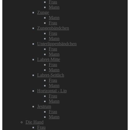
Frau
Mann
Zunge
Mann
Frau
Zungenbändchen
Frau
Mann
Unterlippenbändchen
Frau
Mann
Labret-Mitte
Frau
Mann
Labret-Seitlich
Frau
Mann
Horizontal - Lip
Frau
Mann
Jestrum
Frau
Mann
Die Hand
Frau