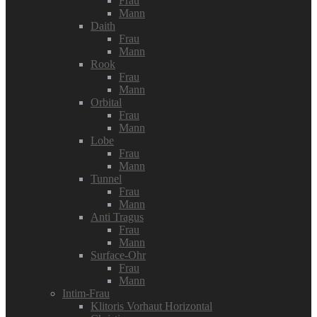
Frau
Mann
Daith
Frau
Mann
Rook
Frau
Mann
Orbital
Frau
Mann
Lobe
Frau
Mann
Tunnel
Frau
Mann
Anti Tragus
Frau
Mann
Surface-Ohr
Frau
Mann
Intim-Frau
Klitoris Vorhaut Horizontal