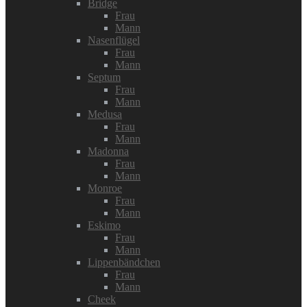
Bridge
Frau
Mann
Nasenflügel
Frau
Mann
Septum
Frau
Mann
Medusa
Frau
Mann
Madonna
Frau
Mann
Monroe
Frau
Mann
Eskimo
Frau
Mann
Lippenbändchen
Frau
Mann
Cheek