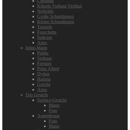
Christina
Klitoris Vorhaut Vertikal
Neferititi
Große Schamlippen
Kleine Schamlippen
Triangle
Fourchette
Suitcase
Anus
Intim-Mann
Public
Vorhaut
Frenum
Prinz Albert
Dydoe
Hafada
Guiche
Anus
Das Gesicht
Surface-Gesicht
Mann
Frau
Augenbraue
Frau
Mann