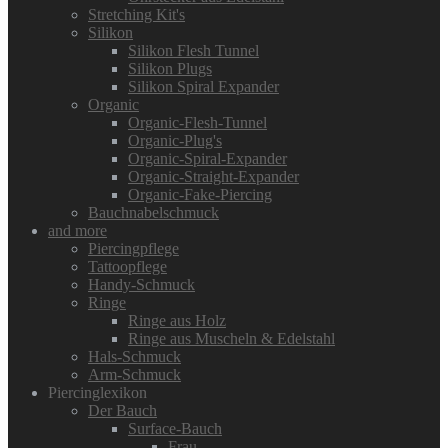
Stretching Kit's
Silikon
Silikon Flesh Tunnel
Silikon Plugs
Silikon Spiral Expander
Organic
Organic-Flesh-Tunnel
Organic-Plug's
Organic-Spiral-Expander
Organic-Straight-Expander
Organic-Fake-Piercing
Bauchnabelschmuck
and more
Piercingpflege
Tattoopflege
Handy-Schmuck
Ringe
Ringe aus Holz
Ringe aus Muscheln & Edelstahl
Hals-Schmuck
Arm-Schmuck
Piercinglexikon
Der Bauch
Surface-Bauch
Frau