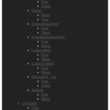
Frau
Mann
Zunge
Mann
Frau
Zungenbändchen
Frau
Mann
Unterlippenbändchen
Frau
Mann
Labret-Mitte
Frau
Mann
Labret-Seitlich
Frau
Mann
Horizontal - Lip
Frau
Mann
Jestrum
Frau
Mann
Die Hand
Frau