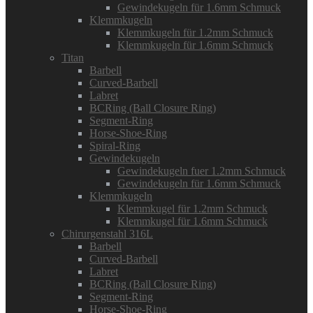
Gewindekugeln für 1.6mm Schmuck
Klemmkugeln
Klemmkugeln für 1.2mm Schmuck
Klemmkugeln für 1.6mm Schmuck
Titan
Barbell
Curved-Barbell
Labret
BCRing (Ball Closure Ring)
Segment-Ring
Horse-Shoe-Ring
Spiral-Ring
Gewindekugeln
Gewindekugeln fuer 1.2mm Schmuck
Gewindekugeln für 1.6mm Schmuck
Klemmkugeln
Klemmkugel für 1.2mm Schmuck
Klemmkugel für 1.6mm Schmuck
Chirurgenstahl 316L
Barbell
Curved-Barbell
Labret
BCRing (Ball Closure Ring)
Segment-Ring
Horse-Shoe-Ring