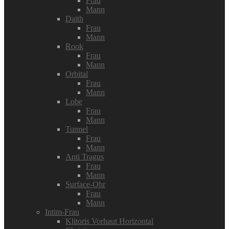
Frau
Mann
Daith
Frau
Mann
Rook
Frau
Mann
Orbital
Frau
Mann
Lobe
Frau
Mann
Tunnel
Frau
Mann
Anti Tragus
Frau
Mann
Surface-Ohr
Frau
Mann
Intim-Frau
Klitoris Vorhaut Horizontal