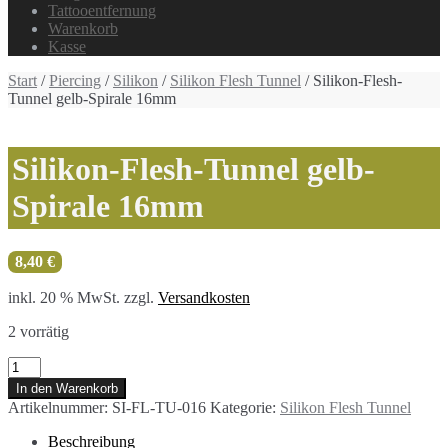
Tattooentfernung
Warenkorb
Kasse
Start
/
Piercing
/
Silikon
/
Silikon Flesh Tunnel
/ Silikon-Flesh-
Tunnel gelb-Spirale 16mm
Silikon-Flesh-Tunnel gelb-
Spirale 16mm
8,40
€
inkl. 20 % MwSt.
zzgl.
Versandkosten
2 vorrätig
Silikon-
Flesh-
In den Warenkorb
Tunnel
Artikelnummer:
SI-FL-TU-016
Kategorie:
Silikon Flesh Tunnel
gelb-
Spirale
Beschreibung