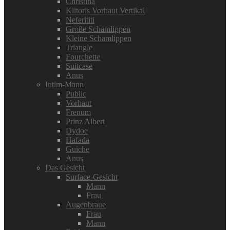
Christina
Klitoris Vorhaut Vertikal
Neferititi
Große Schamlippen
Kleine Schamlippen
Triangle
Fourchette
Suitcase
Anus
Intim-Mann
Public
Vorhaut
Frenum
Prinz Albert
Dydoe
Hafada
Guiche
Anus
Das Gesicht
Surface-Gesicht
Mann
Frau
Augenbraue
Frau
Mann