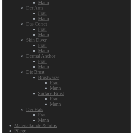
Mann
Der Arm
Frau
Mann
Das Corset
Frau
Mann
Skin Diver
Frau
Mann
Dermal Anchor
Frau
Mann
Die Brust
Brustwarze
Frau
Mann
Surface-Brust
Frau
Mann
Der Hals
Frau
Mann
Materialkunde & Infos
Pflege