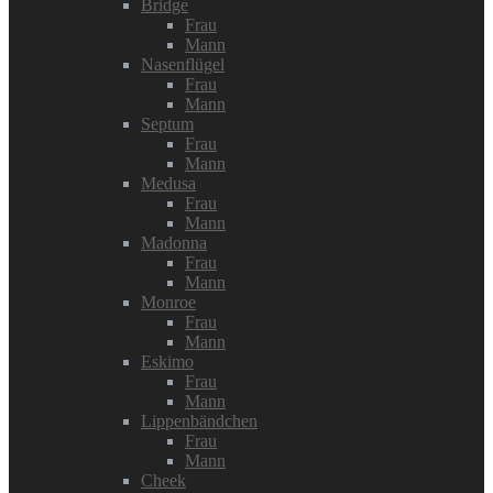
Bridge
Frau
Mann
Nasenflügel
Frau
Mann
Septum
Frau
Mann
Medusa
Frau
Mann
Madonna
Frau
Mann
Monroe
Frau
Mann
Eskimo
Frau
Mann
Lippenbändchen
Frau
Mann
Cheek