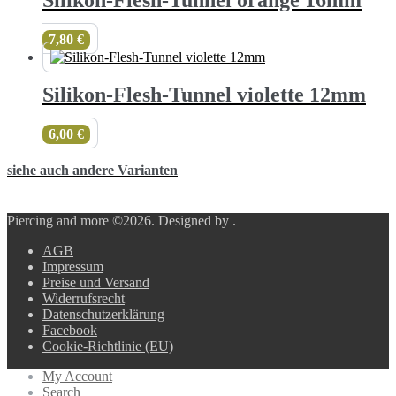
Silikon-Flesh-Tunnel orange 16mm
7,80
€
Silikon-Flesh-Tunnel violette 12mm
6,00
€
siehe auch andere Varianten
Piercing and more ©2026.
Designed by
.
AGB
Impressum
Preise und Versand
Widerrufsrecht
Datenschutzerklärung
Facebook
Cookie-Richtlinie (EU)
My Account
Search