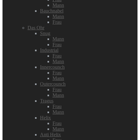
Mann
Bauchnabel
Mann
Frau
Das Ohr
Snug
Mann
Frau
Industrial
Frau
Mann
Innercounch
Frau
Mann
Outercounch
Frau
Mann
Tragus
Frau
Mann
Helix
Frau
Mann
Anti Helix