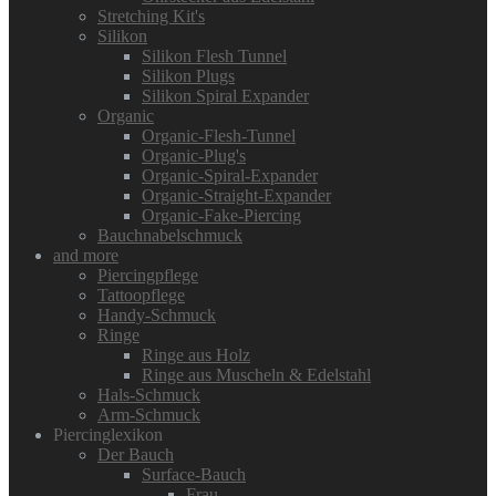
Stretching Kit's
Silikon
Silikon Flesh Tunnel
Silikon Plugs
Silikon Spiral Expander
Organic
Organic-Flesh-Tunnel
Organic-Plug's
Organic-Spiral-Expander
Organic-Straight-Expander
Organic-Fake-Piercing
Bauchnabelschmuck
and more
Piercingpflege
Tattoopflege
Handy-Schmuck
Ringe
Ringe aus Holz
Ringe aus Muscheln & Edelstahl
Hals-Schmuck
Arm-Schmuck
Piercinglexikon
Der Bauch
Surface-Bauch
Frau