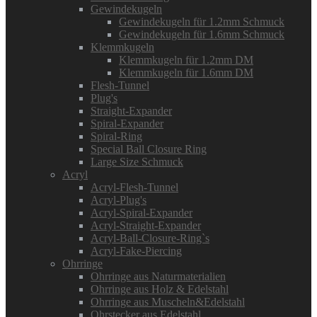
Gewindekugeln
Gewindekugeln für 1.2mm Schmuck
Gewindekugeln für 1.6mm Schmuck
Klemmkugeln
Klemmkugeln für 1.2mm DM
Klemmkugeln für 1.6mm DM
Flesh-Tunnel
Plug's
Straight-Expander
Spiral-Expander
Spiral-Ring
Special Ball Closure Ring
Large Size Schmuck
Acryl
Acryl-Flesh-Tunnel
Acryl-Plug's
Acryl-Spiral-Expander
Acryl-Straight-Expander
Acryl-Ball-Closure-Ring`s
Acryl-Fake-Piercing
Ohrringe
Ohrringe aus Naturmaterialien
Ohrringe aus Holz & Edelstahl
Ohrringe aus Muscheln&Edelstahl
Ohrstecker aus Edelstahl