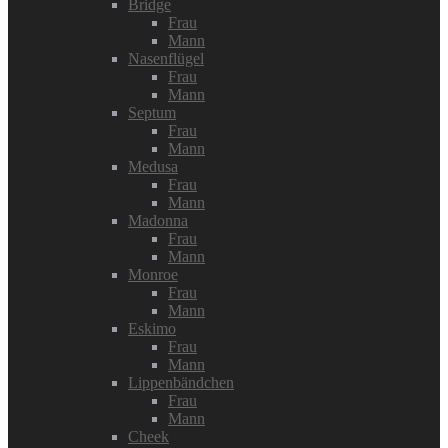
Bridge
Frau
Mann
Nasenflügel
Frau
Mann
Septum
Frau
Mann
Medusa
Frau
Mann
Madonna
Frau
Mann
Monroe
Frau
Mann
Eskimo
Frau
Mann
Lippenbändchen
Frau
Mann
Cheek