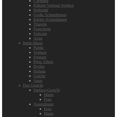
Christina
Klitoris Vorhaut Vertikal
Neferititi
Große Schamlippen
Kleine Schamlippen
Triangle
Fourchette
Suitcase
Anus
Intim-Mann
Public
Vorhaut
Frenum
Prinz Albert
Dydoe
Hafada
Guiche
Anus
Das Gesicht
Surface-Gesicht
Mann
Frau
Augenbraue
Frau
Mann