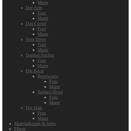
Mann
Der Arm
Frau
Mann
Das Corset
Frau
Mann
Skin Diver
Frau
Mann
Dermal Anchor
Frau
Mann
Die Brust
Brustwarze
Frau
Mann
Surface-Brust
Frau
Mann
Der Hals
Frau
Mann
Materialkunde & Infos
Pflege