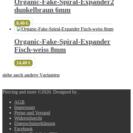
Organic-Fake-Spiral-Expander2
dunkelbraun 6mm
8,40
€
Organic-Fake-Spiral-Expander
Fisch-weiss 8mm
14,40
€
siehe auch andere Varianten
Piercing and more ©2026.
Designed by
.
AGB
Impressum
Preise und Versand
Widerrufsrecht
Datenschutzerklärung
Facebook