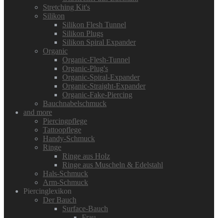
Stretching Kit's
Silikon
Silikon Flesh Tunnel
Silikon Plugs
Silikon Spiral Expander
Organic
Organic-Flesh-Tunnel
Organic-Plug's
Organic-Spiral-Expander
Organic-Straight-Expander
Organic-Fake-Piercing
Bauchnabelschmuck
and more
Piercingpflege
Tattoopflege
Handy-Schmuck
Ringe
Ringe aus Holz
Ringe aus Muscheln & Edelstahl
Hals-Schmuck
Arm-Schmuck
Piercinglexikon
Der Bauch
Surface-Bauch
Frau