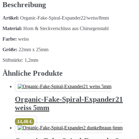
8mm
Beschreibung
Menge
Artikel:
Organic-Fake-Spiral-Expander22/weiss/8mm
Material:
Horn & Steckverschluss aus Chirurgenstahl
Farbe:
weiss
Größe:
22mm x 25mm
Stiftstärke: 1,2mm
Ähnliche Produkte
Organic-Fake-Spiral-Expander21
weiss 5mm
14,40
€