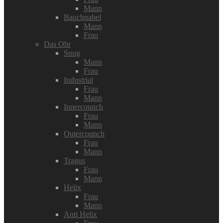
Mann
Bauchnabel
Mann
Frau
Das Ohr
Snug
Mann
Frau
Industrial
Frau
Mann
Innercounch
Frau
Mann
Outercounch
Frau
Mann
Tragus
Frau
Mann
Helix
Frau
Mann
Anti Helix