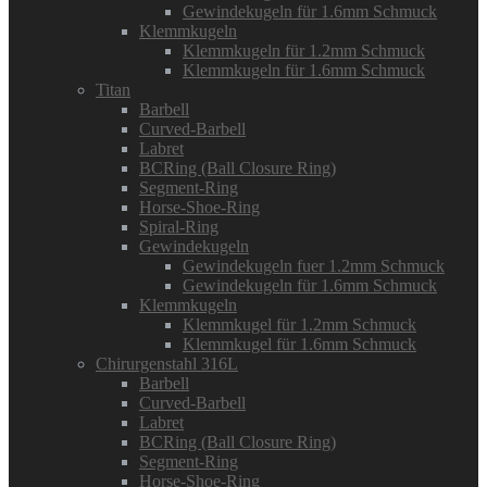
Gewindekugeln für 1.6mm Schmuck
Klemmkugeln
Klemmkugeln für 1.2mm Schmuck
Klemmkugeln für 1.6mm Schmuck
Titan
Barbell
Curved-Barbell
Labret
BCRing (Ball Closure Ring)
Segment-Ring
Horse-Shoe-Ring
Spiral-Ring
Gewindekugeln
Gewindekugeln fuer 1.2mm Schmuck
Gewindekugeln für 1.6mm Schmuck
Klemmkugeln
Klemmkugel für 1.2mm Schmuck
Klemmkugel für 1.6mm Schmuck
Chirurgenstahl 316L
Barbell
Curved-Barbell
Labret
BCRing (Ball Closure Ring)
Segment-Ring
Horse-Shoe-Ring