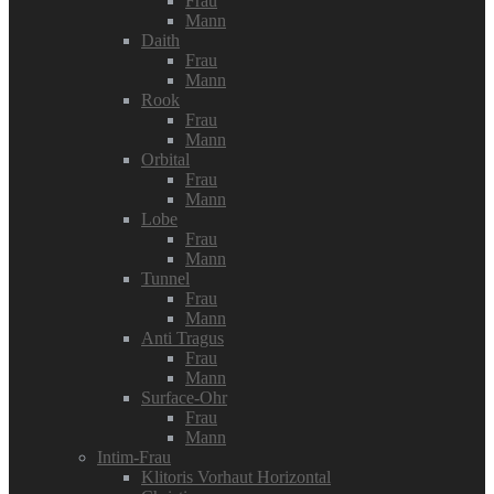
Frau
Mann
Daith
Frau
Mann
Rook
Frau
Mann
Orbital
Frau
Mann
Lobe
Frau
Mann
Tunnel
Frau
Mann
Anti Tragus
Frau
Mann
Surface-Ohr
Frau
Mann
Intim-Frau
Klitoris Vorhaut Horizontal