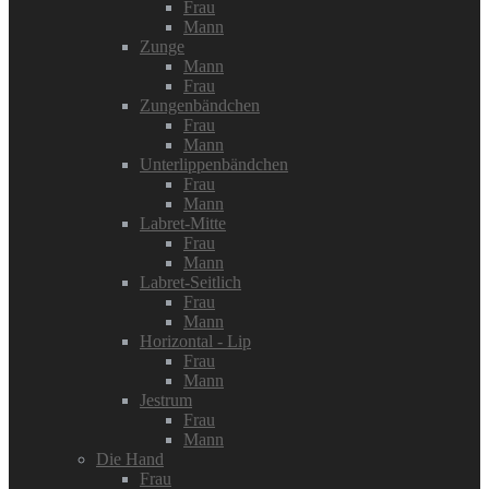
Frau
Mann
Zunge
Mann
Frau
Zungenbändchen
Frau
Mann
Unterlippenbändchen
Frau
Mann
Labret-Mitte
Frau
Mann
Labret-Seitlich
Frau
Mann
Horizontal - Lip
Frau
Mann
Jestrum
Frau
Mann
Die Hand
Frau