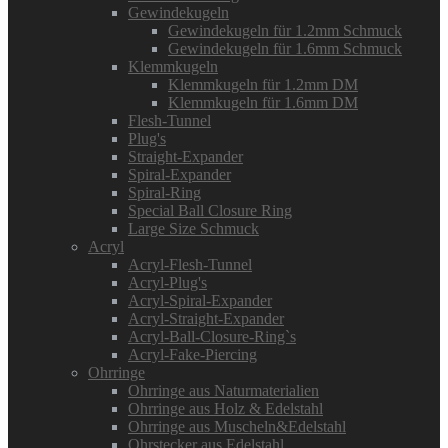
Gewindekugeln
Gewindekugeln für 1.2mm Schmuck
Gewindekugeln für 1.6mm Schmuck
Klemmkugeln
Klemmkugeln für 1.2mm DM
Klemmkugeln für 1.6mm DM
Flesh-Tunnel
Plug's
Straight-Expander
Spiral-Expander
Spiral-Ring
Special Ball Closure Ring
Large Size Schmuck
Acryl
Acryl-Flesh-Tunnel
Acryl-Plug's
Acryl-Spiral-Expander
Acryl-Straight-Expander
Acryl-Ball-Closure-Ring`s
Acryl-Fake-Piercing
Ohrringe
Ohrringe aus Naturmaterialien
Ohrringe aus Holz & Edelstahl
Ohrringe aus Muscheln&Edelstahl
Ohrstecker aus Edelstahl