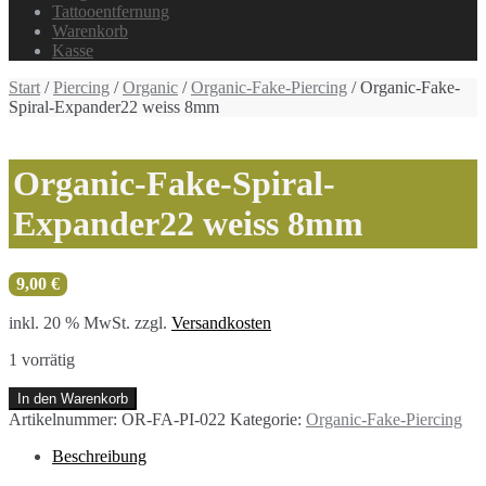
Tattooentfernung
Warenkorb
Kasse
Start
/
Piercing
/
Organic
/
Organic-Fake-Piercing
/ Organic-Fake-
Spiral-Expander22 weiss 8mm
Organic-Fake-Spiral-
Expander22 weiss 8mm
9,00
€
inkl. 20 % MwSt.
zzgl.
Versandkosten
1 vorrätig
Organic-
In den Warenkorb
Fake-
Artikelnummer:
OR-FA-PI-022
Kategorie:
Organic-Fake-Piercing
Spiral-
Expander22
Beschreibung
weiss