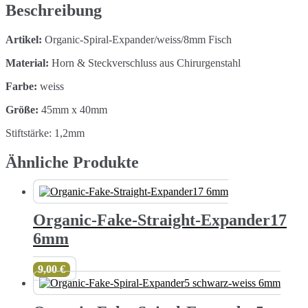
weiss
Beschreibung
8mm
Menge
Artikel:
Organic-Spiral-Expander/weiss/8mm Fisch
Material:
Horn & Steckverschluss aus Chirurgenstahl
Farbe:
weiss
Größe:
45mm x 40mm
Stiftstärke: 1,2mm
Ähnliche Produkte
Organic-Fake-Straight-Expander17
6mm
9,00
€