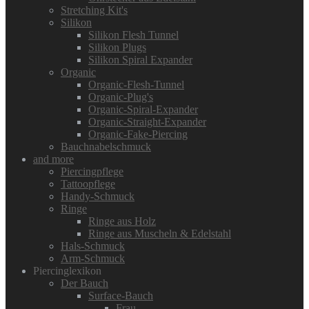
Stretching Kit's
Silikon
Silikon Flesh Tunnel
Silikon Plugs
Silikon Spiral Expander
Organic
Organic-Flesh-Tunnel
Organic-Plug's
Organic-Spiral-Expander
Organic-Straight-Expander
Organic-Fake-Piercing
Bauchnabelschmuck
and more
Piercingpflege
Tattoopflege
Handy-Schmuck
Ringe
Ringe aus Holz
Ringe aus Muscheln & Edelstahl
Hals-Schmuck
Arm-Schmuck
Piercinglexikon
Der Bauch
Surface-Bauch
Frau