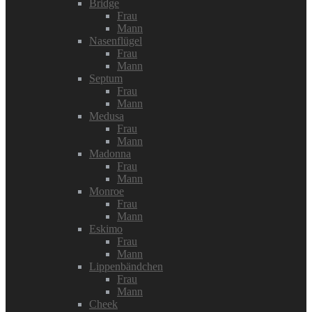
Bridge
Frau
Mann
Nasenflügel
Frau
Mann
Septum
Frau
Mann
Medusa
Frau
Mann
Madonna
Frau
Mann
Monroe
Frau
Mann
Eskimo
Frau
Mann
Lippenbändchen
Frau
Mann
Cheek