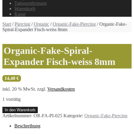
Tattooentfernung
Warenkorb
Kasse
Start
/
Piercing
/
Organic
/
Organic-Fake-Piercing
/ Organic-Fake-
Spiral-Expander Fisch-weiss 8mm
Organic-Fake-Spiral-
Expander Fisch-weiss 8mm
14,40
€
inkl. 20 % MwSt.
zzgl.
Versandkosten
1 vorrätig
Organic-
In den Warenkorb
Fake-
Artikelnummer:
OR-FA-PI-025
Kategorie:
Organic-Fake-Piercing
Spiral-
Expander
Beschreibung
Fisch-