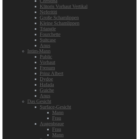
Christina
Klitoris Vorhaut Vertikal
Neferititi
Große Schamlippen
Kleine Schamlippen
Triangle
Fourchette
Suitcase
Anus
Intim-Mann
Public
Vorhaut
Frenum
Prinz Albert
Dydoe
Hafada
Guiche
Anus
Das Gesicht
Surface-Gesicht
Mann
Frau
Augenbraue
Frau
Mann