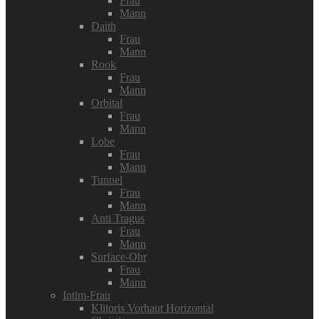
Frau
Mann
Daith
Frau
Mann
Rook
Frau
Mann
Orbital
Frau
Mann
Lobe
Frau
Mann
Tunnel
Frau
Mann
Anti Tragus
Frau
Mann
Surface-Ohr
Frau
Mann
Intim-Frau
Klitoris Vorhaut Horizontal