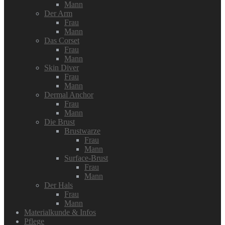
Mann
Der Arm
Frau
Mann
Das Corset
Frau
Mann
Skin Diver
Frau
Mann
Dermal Anchor
Frau
Mann
Die Brust
Brustwarze
Frau
Mann
Surface-Brust
Frau
Mann
Der Hals
Frau
Mann
Materialkunde & Infos
Pflege