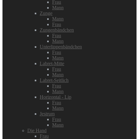
Frau
Mann
Zunge
Mann
Frau
Zungenbändchen
Frau
Mann
Unterlippenbändchen
Frau
Mann
Labret-Mitte
Frau
Mann
Labret-Seitlich
Frau
Mann
Horizontal - Lip
Frau
Mann
Jestrum
Frau
Mann
Die Hand
Frau