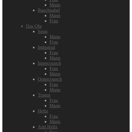
Mann
Bauchnabel
Mann
Frau
Das Ohr
Snug
Mann
Frau
Industrial
Frau
Mann
Innercounch
Frau
Mann
Outercounch
Frau
Mann
Tragus
Frau
Mann
Helix
Frau
Mann
Anti Helix