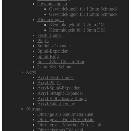
Gewindekugeln
Gewindekugeln für 1.2mm Schmuck
Gewindekugeln für 1.6mm Schmuck
Klemmkugeln
Klemmkugeln für 1.2mm DM
Klemmkugeln für 1.6mm DM
Flesh-Tunnel
Plug's
Straight-Expander
Spiral-Expander
Spiral-Ring
Special Ball Closure Ring
Large Size Schmuck
Acryl
Acryl-Flesh-Tunnel
Acryl-Plug's
Acryl-Spiral-Expander
Acryl-Straight-Expander
Acryl-Ball-Closure-Ring`s
Acryl-Fake-Piercing
Ohrringe
Ohrringe aus Naturmaterialien
Ohrringe aus Holz & Edelstahl
Ohrringe aus Muscheln&Edelstahl
Ohrstecker aus Edelstahl