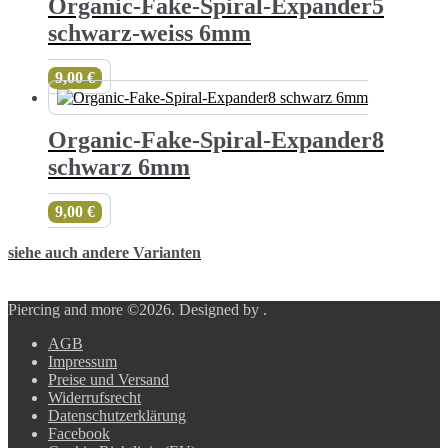
Organic-Fake-Spiral-Expander5
schwarz-weiss 6mm
9,00
€
Organic-Fake-Spiral-Expander8
schwarz 6mm
9,00
€
siehe auch andere Varianten
Piercing and more ©2026.
Designed by
.
AGB
Impressum
Preise und Versand
Widerrufsrecht
Datenschutzerklärung
Facebook