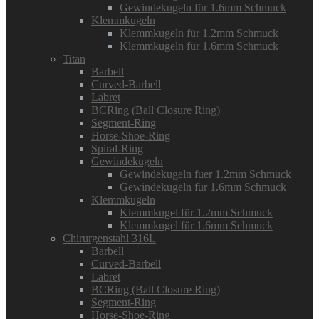
Gewindekugeln für 1.6mm Schmuck
Klemmkugeln
Klemmkugeln für 1.2mm Schmuck
Klemmkugeln für 1.6mm Schmuck
Titan
Barbell
Curved-Barbell
Labret
BCRing (Ball Closure Ring)
Segment-Ring
Horse-Shoe-Ring
Spiral-Ring
Gewindekugeln
Gewindekugeln fuer 1.2mm Schmuck
Gewindekugeln für 1.6mm Schmuck
Klemmkugeln
Klemmkugel für 1.2mm Schmuck
Klemmkugel für 1.6mm Schmuck
Chirurgenstahl 316L
Barbell
Curved-Barbell
Labret
BCRing (Ball Closure Ring)
Segment-Ring
Horse-Shoe-Ring