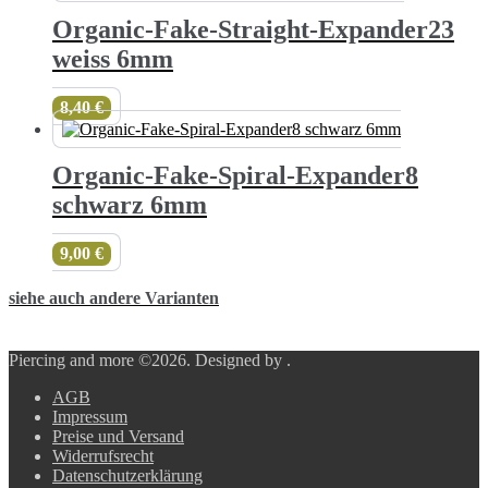
Organic-Fake-Straight-Expander23
weiss 6mm
8,40
€
Organic-Fake-Spiral-Expander8
schwarz 6mm
9,00
€
siehe auch andere Varianten
Piercing and more ©2026.
Designed by
.
AGB
Impressum
Preise und Versand
Widerrufsrecht
Datenschutzerklärung