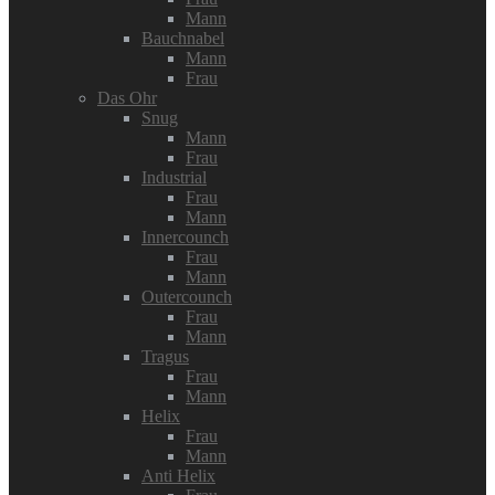
Mann
Bauchnabel
Mann
Frau
Das Ohr
Snug
Mann
Frau
Industrial
Frau
Mann
Innercounch
Frau
Mann
Outercounch
Frau
Mann
Tragus
Frau
Mann
Helix
Frau
Mann
Anti Helix