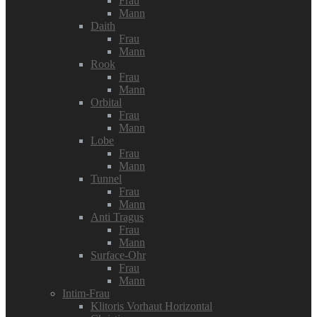
Frau
Mann
Daith
Frau
Mann
Rook
Frau
Mann
Orbital
Frau
Mann
Lobe
Frau
Mann
Tunnel
Frau
Mann
Anti Tragus
Frau
Mann
Surface-Ohr
Frau
Mann
Intim-Frau
Klitoris Vorhaut Horizontal