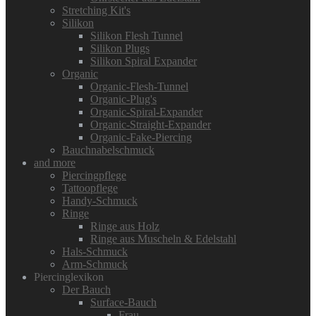
Stretching Kit's
Silikon
Silikon Flesh Tunnel
Silikon Plugs
Silikon Spiral Expander
Organic
Organic-Flesh-Tunnel
Organic-Plug's
Organic-Spiral-Expander
Organic-Straight-Expander
Organic-Fake-Piercing
Bauchnabelschmuck
and more
Piercingpflege
Tattoopflege
Handy-Schmuck
Ringe
Ringe aus Holz
Ringe aus Muscheln & Edelstahl
Hals-Schmuck
Arm-Schmuck
Piercinglexikon
Der Bauch
Surface-Bauch
Frau