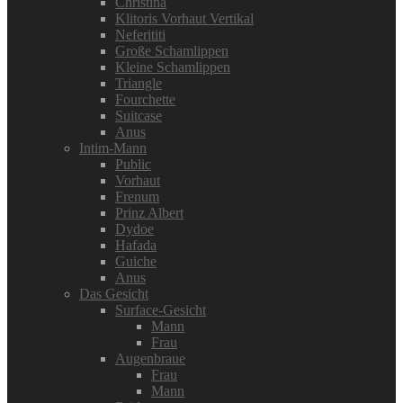
Christina
Klitoris Vorhaut Vertikal
Neferititi
Große Schamlippen
Kleine Schamlippen
Triangle
Fourchette
Suitcase
Anus
Intim-Mann
Public
Vorhaut
Frenum
Prinz Albert
Dydoe
Hafada
Guiche
Anus
Das Gesicht
Surface-Gesicht
Mann
Frau
Augenbraue
Frau
Mann