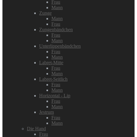
Frau
Mann
Zunge
Mann
Frau
Zungenbändchen
Frau
Mann
Unterlippenbändchen
Frau
Mann
Labret-Mitte
Frau
Mann
Labret-Seitlich
Frau
Mann
Horizontal - Lip
Frau
Mann
Jestrum
Frau
Mann
Die Hand
Frau