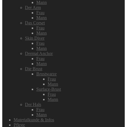
Mann
Der Arm
Frau
Mann
Das Corset
Frau
Mann
Skin Diver
Frau
Mann
Dermal Anchor
Frau
Mann
Die Brust
Brustwarze
Frau
Mann
Surface-Brust
Frau
Mann
Der Hals
Frau
Mann
Materialkunde & Infos
Pflege