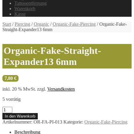
Tattooentfernung
Warenkorb
Kasse
Start
/
Piercing
/
Organic
/
Organic-Fake-Piercing
/ Organic-Fake-
Straight-Expander13 6mm
Organic-Fake-Straight-
Expander13 6mm
7,80
€
inkl. 20 % MwSt.
zzgl.
Versandkosten
5 vorrätig
Organic-
Fake-
In den Warenkorb
Straight-
Artikelnummer:
OR-FA-PI-013
Kategorie:
Organic-Fake-Piercing
Expander13
6mm
Beschreibung