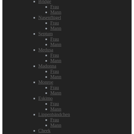
Bridge
Frau
Mann
Nasenflügel
Frau
Mann
Septum
Frau
Mann
Medusa
Frau
Mann
Madonna
Frau
Mann
Monroe
Frau
Mann
Eskimo
Frau
Mann
Lippenbändchen
Frau
Mann
Cheek