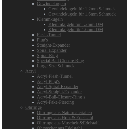
Gewindekugeln
Gewindekugeln für 1.2mm Schmuck
Gewindekugeln für 1.6mm Schmuck
Klemmkugeln
Klemmkugeln für 1.2mm DM
Klemmkugeln für 1.6mm DM
Flesh-Tunnel
Plug's
Straight-Expander
Spiral-Expander
Spiral-Ring
Special Ball Closure Ring
Large Size Schmuck
Acryl
Acryl-Flesh-Tunnel
Acryl-Plug's
Acryl-Spiral-Expander
Acryl-Straight-Expander
Acryl-Ball-Closure-Ring`s
Acryl-Fake-Piercing
Ohrringe
Ohrringe aus Naturmaterialien
Ohrringe aus Holz & Edelstahl
Ohrringe aus Muscheln&Edelstahl
Ohrstecker aus Edelstahl