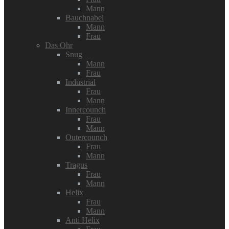
Mann
Bauchnabel
Mann
Frau
Das Ohr
Snug
Mann
Frau
Industrial
Frau
Mann
Innercounch
Frau
Mann
Outercounch
Frau
Mann
Tragus
Frau
Mann
Helix
Frau
Mann
Anti Helix