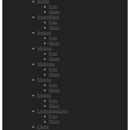
Bridge
Frau
Mann
Nasenflügel
Frau
Mann
Septum
Frau
Mann
Medusa
Frau
Mann
Madonna
Frau
Mann
Monroe
Frau
Mann
Eskimo
Frau
Mann
Lippenbändchen
Frau
Mann
Cheek