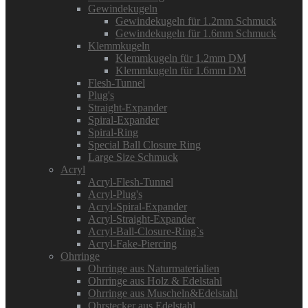
Gewindekugeln
Gewindekugeln für 1.2mm Schmuck
Gewindekugeln für 1.6mm Schmuck
Klemmkugeln
Klemmkugeln für 1.2mm DM
Klemmkugeln für 1.6mm DM
Flesh-Tunnel
Plug's
Straight-Expander
Spiral-Expander
Spiral-Ring
Special Ball Closure Ring
Large Size Schmuck
Acryl
Acryl-Flesh-Tunnel
Acryl-Plug's
Acryl-Spiral-Expander
Acryl-Straight-Expander
Acryl-Ball-Closure-Ring`s
Acryl-Fake-Piercing
Ohrringe
Ohrringe aus Naturmaterialien
Ohrringe aus Holz & Edelstahl
Ohrringe aus Muscheln&Edelstahl
Ohrstecker aus Edelstahl