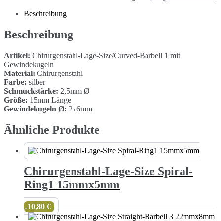
Size
Curved-
Beschreibung
Barbell
1
Beschreibung
15mmx2,5mm
Menge
Artikel:
Chirurgenstahl-Lage-Size/Curved-Barbell 1 mit
Gewindekugeln
Material:
Chirurgenstahl
Farbe:
silber
Schmuckstärke:
2,5mm Ø
Größe:
15mm Länge
Gewindekugeln Ø:
2x6mm
Ähnliche Produkte
Chirurgenstahl-Lage-Size Spiral-
Ring1 15mmx5mm
10,80
€