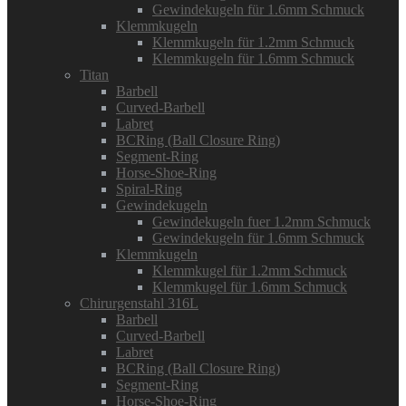
Gewindekugeln für 1.6mm Schmuck
Klemmkugeln
Klemmkugeln für 1.2mm Schmuck
Klemmkugeln für 1.6mm Schmuck
Titan
Barbell
Curved-Barbell
Labret
BCRing (Ball Closure Ring)
Segment-Ring
Horse-Shoe-Ring
Spiral-Ring
Gewindekugeln
Gewindekugeln fuer 1.2mm Schmuck
Gewindekugeln für 1.6mm Schmuck
Klemmkugeln
Klemmkugel für 1.2mm Schmuck
Klemmkugel für 1.6mm Schmuck
Chirurgenstahl 316L
Barbell
Curved-Barbell
Labret
BCRing (Ball Closure Ring)
Segment-Ring
Horse-Shoe-Ring