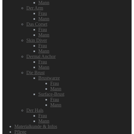
Mann
Der Arm
Frau
Mann
Das Corset
Frau
Mann
Skin Diver
Frau
Mann
Dermal Anchor
Frau
Mann
Die Brust
Brustwarze
Frau
Mann
Surface-Brust
Frau
Mann
Der Hals
Frau
Mann
Materialkunde & Infos
Pflege