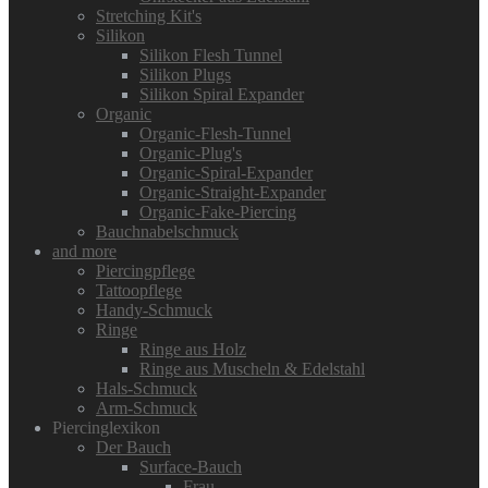
Stretching Kit's
Silikon
Silikon Flesh Tunnel
Silikon Plugs
Silikon Spiral Expander
Organic
Organic-Flesh-Tunnel
Organic-Plug's
Organic-Spiral-Expander
Organic-Straight-Expander
Organic-Fake-Piercing
Bauchnabelschmuck
and more
Piercingpflege
Tattoopflege
Handy-Schmuck
Ringe
Ringe aus Holz
Ringe aus Muscheln & Edelstahl
Hals-Schmuck
Arm-Schmuck
Piercinglexikon
Der Bauch
Surface-Bauch
Frau