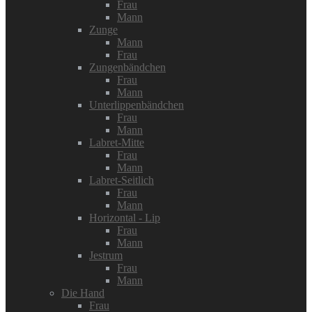
Frau
Mann
Zunge
Mann
Frau
Zungenbändchen
Frau
Mann
Unterlippenbändchen
Frau
Mann
Labret-Mitte
Frau
Mann
Labret-Seitlich
Frau
Mann
Horizontal - Lip
Frau
Mann
Jestrum
Frau
Mann
Die Hand
Frau