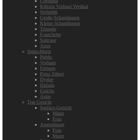
Christina
Klitoris Vorhaut Vertikal
Neferititi
Große Schamlippen
Kleine Schamlippen
Triangle
Fourchette
Suitcase
Anus
Intim-Mann
Public
Vorhaut
Frenum
Prinz Albert
Dydoe
Hafada
Guiche
Anus
Das Gesicht
Surface-Gesicht
Mann
Frau
Augenbraue
Frau
Mann