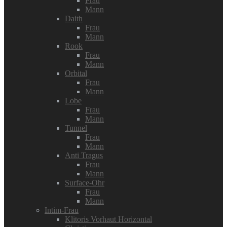
Frau
Mann
Daith
Frau
Mann
Rook
Frau
Mann
Orbital
Frau
Mann
Lobe
Frau
Mann
Tunnel
Frau
Mann
Anti Tragus
Frau
Mann
Surface-Ohr
Frau
Mann
Intim-Frau
Klitoris Vorhaut Horizontal