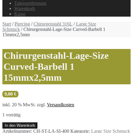
Tattooentfernung
Warenkorb
Kasse
Start
/
Piercing
/
Chirurgenstahl 316L
/
Large Size
Schmuck
/ Chirurgenstahl-Lage-Size Curved-Barbell 1
15mmx2,5mm
Chirurgenstahl-Lage-Size
Curved-Barbell 1
15mmx2,5mm
9,00
€
inkl. 20 % MwSt.
zzgl.
Versandkosten
1 vorrätig
Chirurgenstahl-
In den Warenkorb
Lage-
Artikelnummer:
CH-ST-LA-SI-400
Kategorie:
Large Size Schmuck