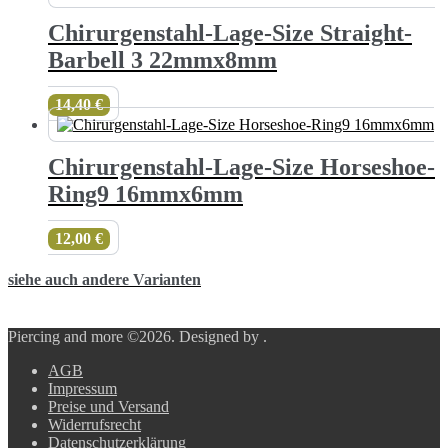
Chirurgenstahl-Lage-Size Straight-
Barbell 3 22mmx8mm
14,40
€
Chirurgenstahl-Lage-Size Horseshoe-
Ring9 16mmx6mm
12,00
€
siehe auch andere Varianten
Piercing and more ©2026.
Designed by
.
AGB
Impressum
Preise und Versand
Widerrufsrecht
Datenschutzerklärung