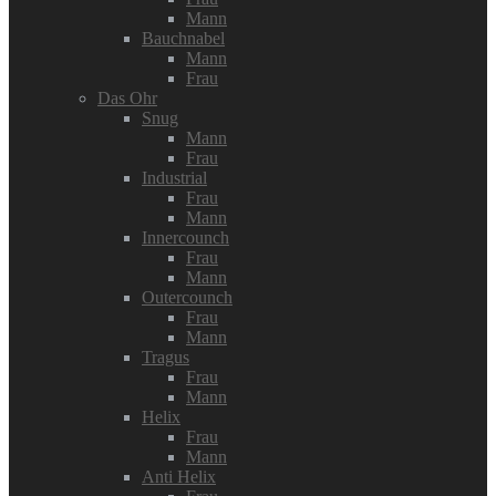
Mann
Bauchnabel
Mann
Frau
Das Ohr
Snug
Mann
Frau
Industrial
Frau
Mann
Innercounch
Frau
Mann
Outercounch
Frau
Mann
Tragus
Frau
Mann
Helix
Frau
Mann
Anti Helix