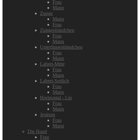
Frau
Mann
Zunge
Mann
Frau
Zungenbändchen
Frau
Mann
Unterlippenbändchen
Frau
Mann
Labret-Mitte
Frau
Mann
Labret-Seitlich
Frau
Mann
Horizontal - Lip
Frau
Mann
Jestrum
Frau
Mann
Die Hand
Frau