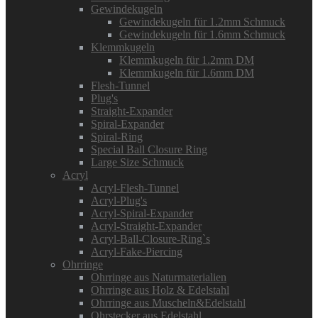
Gewindekugeln
Gewindekugeln für 1.2mm Schmuck
Gewindekugeln für 1.6mm Schmuck
Klemmkugeln
Klemmkugeln für 1.2mm DM
Klemmkugeln für 1.6mm DM
Flesh-Tunnel
Plug's
Straight-Expander
Spiral-Expander
Spiral-Ring
Special Ball Closure Ring
Large Size Schmuck
Acryl
Acryl-Flesh-Tunnel
Acryl-Plug's
Acryl-Spiral-Expander
Acryl-Straight-Expander
Acryl-Ball-Closure-Ring`s
Acryl-Fake-Piercing
Ohrringe
Ohrringe aus Naturmaterialien
Ohrringe aus Holz & Edelstahl
Ohrringe aus Muscheln&Edelstahl
Ohrstecker aus Edelstahl