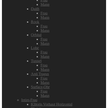
Frau
Mann
Daith
Frau
Mann
Rook
Frau
Mann
Orbital
Frau
Mann
Lobe
Frau
Mann
Tunnel
Frau
Mann
Anti Tragus
Frau
Mann
Surface-Ohr
Frau
Mann
Intim-Frau
Klitoris Vorhaut Horizontal