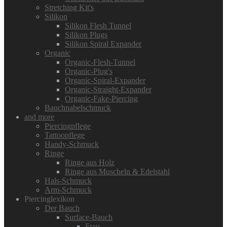
Stretching Kit's
Silikon
Silikon Flesh Tunnel
Silikon Plugs
Silikon Spiral Expander
Organic
Organic-Flesh-Tunnel
Organic-Plug's
Organic-Spiral-Expander
Organic-Straight-Expander
Organic-Fake-Piercing
Bauchnabelschmuck
and more
Piercingpflege
Tattoopflege
Handy-Schmuck
Ringe
Ringe aus Holz
Ringe aus Muscheln & Edelstahl
Hals-Schmuck
Arm-Schmuck
Piercinglexikon
Der Bauch
Surface-Bauch
Frau