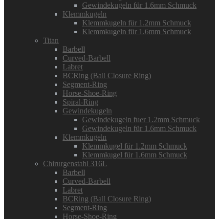
Gewindekugeln für 1.6mm Schmuck
Klemmkugeln
Klemmkugeln für 1.2mm Schmuck
Klemmkugeln für 1.6mm Schmuck
Titan
Barbell
Curved-Barbell
Labret
BCRing (Ball Closure Ring)
Segment-Ring
Horse-Shoe-Ring
Spiral-Ring
Gewindekugeln
Gewindekugeln fuer 1.2mm Schmuck
Gewindekugeln für 1.6mm Schmuck
Klemmkugeln
Klemmkugel für 1.2mm Schmuck
Klemmkugel für 1.6mm Schmuck
Chirurgenstahl 316L
Barbell
Curved-Barbell
Labret
BCRing (Ball Closure Ring)
Segment-Ring
Horse-Shoe-Ring