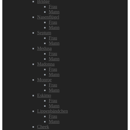
Bridge
Frau
Mann
Nasenflügel
Frau
Mann
Septum
Frau
Mann
Medusa
Frau
Mann
Madonna
Frau
Mann
Monroe
Frau
Mann
Eskimo
Frau
Mann
Lippenbändchen
Frau
Mann
Cheek