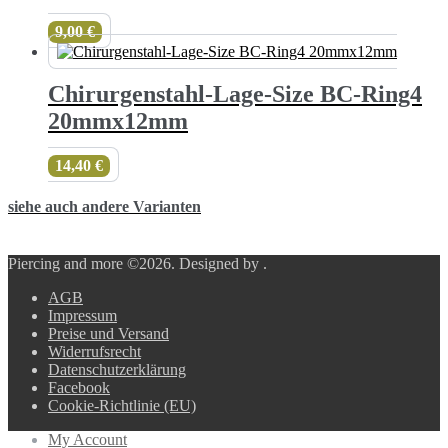
9,00
€
Chirurgenstahl-Lage-Size BC-Ring4
20mmx12mm
14,40
€
siehe auch andere Varianten
Piercing and more ©2026.
Designed by
.
AGB
Impressum
Preise und Versand
Widerrufsrecht
Datenschutzerklärung
Facebook
Cookie-Richtlinie (EU)
My Account