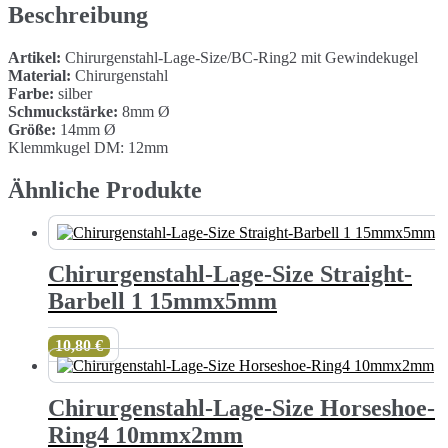
14mmx8mm
Beschreibung
Menge
Artikel:
Chirurgenstahl-Lage-Size/BC-Ring2 mit Gewindekugel
Material:
Chirurgenstahl
Farbe:
silber
Schmuckstärke:
8mm Ø
Größe:
14mm Ø
Klemmkugel DM: 12mm
Ähnliche Produkte
Chirurgenstahl-Lage-Size Straight-
Barbell 1 15mmx5mm
10,80
€
Chirurgenstahl-Lage-Size Horseshoe-
Ring4 10mmx2mm