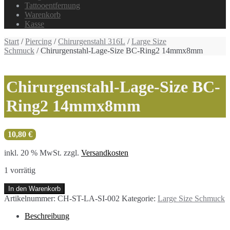
Tattooentfernung
Warenkorb
Kasse
Start
/
Piercing
/
Chirurgenstahl 316L
/
Large Size
Schmuck
/ Chirurgenstahl-Lage-Size BC-Ring2 14mmx8mm
Chirurgenstahl-Lage-Size BC-
Ring2 14mmx8mm
10,80
€
inkl. 20 % MwSt.
zzgl.
Versandkosten
1 vorrätig
Chirurgenstahl-
In den Warenkorb
Lage-
Artikelnummer:
CH-ST-LA-SI-002
Kategorie:
Large Size Schmuck
Size
BC-
Beschreibung
Ring2