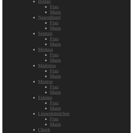
Bridge
Frau
Mann
Nasenflügel
Frau
Mann
Septum
Frau
Mann
Medusa
Frau
Mann
Madonna
Frau
Mann
Monroe
Frau
Mann
Eskimo
Frau
Mann
Lippenbändchen
Frau
Mann
Cheek