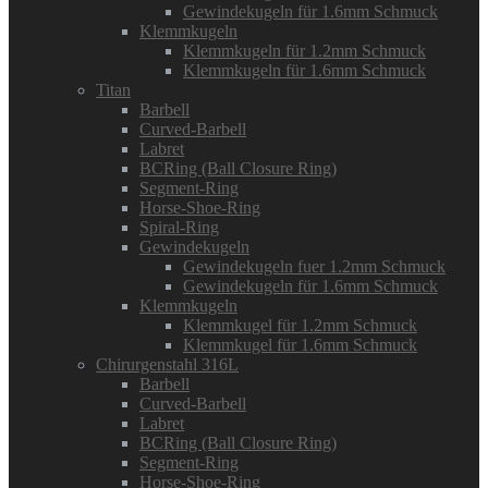
Gewindekugeln für 1.6mm Schmuck
Klemmkugeln
Klemmkugeln für 1.2mm Schmuck
Klemmkugeln für 1.6mm Schmuck
Titan
Barbell
Curved-Barbell
Labret
BCRing (Ball Closure Ring)
Segment-Ring
Horse-Shoe-Ring
Spiral-Ring
Gewindekugeln
Gewindekugeln fuer 1.2mm Schmuck
Gewindekugeln für 1.6mm Schmuck
Klemmkugeln
Klemmkugel für 1.2mm Schmuck
Klemmkugel für 1.6mm Schmuck
Chirurgenstahl 316L
Barbell
Curved-Barbell
Labret
BCRing (Ball Closure Ring)
Segment-Ring
Horse-Shoe-Ring