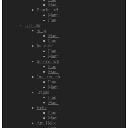
Mann
Bauchnabel
Mann
Frau
Das Ohr
Snug
Mann
Frau
Industrial
Frau
Mann
Innercounch
Frau
Mann
Outercounch
Frau
Mann
Tragus
Frau
Mann
Helix
Frau
Mann
Anti Helix