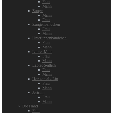
Frau
Mann
Zunge
Mann
Frau
Zungenbändchen
Frau
Mann
Unterlippenbändchen
Frau
Mann
Labret-Mitte
Frau
Mann
Labret-Seitlich
Frau
Mann
Horizontal - Lip
Frau
Mann
Jestrum
Frau
Mann
Die Hand
Frau