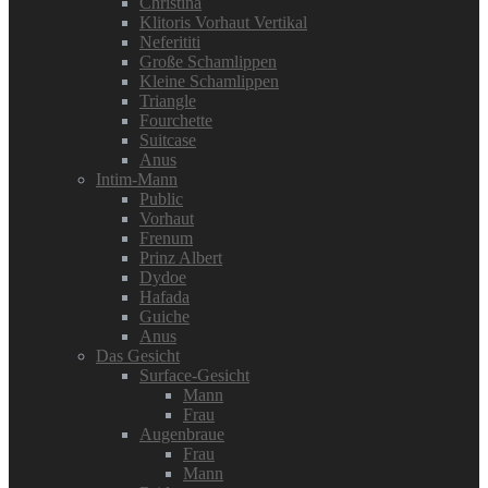
Christina
Klitoris Vorhaut Vertikal
Neferititi
Große Schamlippen
Kleine Schamlippen
Triangle
Fourchette
Suitcase
Anus
Intim-Mann
Public
Vorhaut
Frenum
Prinz Albert
Dydoe
Hafada
Guiche
Anus
Das Gesicht
Surface-Gesicht
Mann
Frau
Augenbraue
Frau
Mann