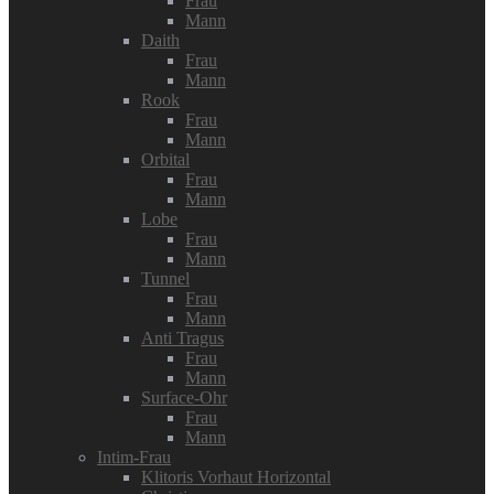
Frau
Mann
Daith
Frau
Mann
Rook
Frau
Mann
Orbital
Frau
Mann
Lobe
Frau
Mann
Tunnel
Frau
Mann
Anti Tragus
Frau
Mann
Surface-Ohr
Frau
Mann
Intim-Frau
Klitoris Vorhaut Horizontal