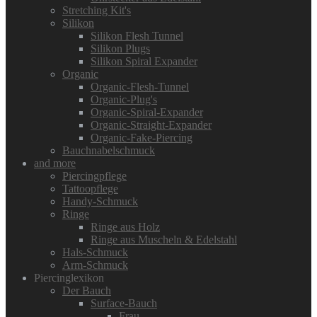
Stretching Kit's
Silikon
Silikon Flesh Tunnel
Silikon Plugs
Silikon Spiral Expander
Organic
Organic-Flesh-Tunnel
Organic-Plug's
Organic-Spiral-Expander
Organic-Straight-Expander
Organic-Fake-Piercing
Bauchnabelschmuck
and more
Piercingpflege
Tattoopflege
Handy-Schmuck
Ringe
Ringe aus Holz
Ringe aus Muscheln & Edelstahl
Hals-Schmuck
Arm-Schmuck
Piercinglexikon
Der Bauch
Surface-Bauch
Frau