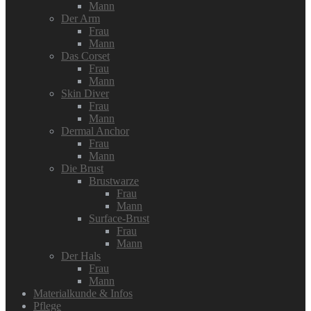
Mann
Der Arm
Frau
Mann
Das Corset
Frau
Mann
Skin Diver
Frau
Mann
Dermal Anchor
Frau
Mann
Die Brust
Brustwarze
Frau
Mann
Surface-Brust
Frau
Mann
Der Hals
Frau
Mann
Materialkunde & Infos
Pflege