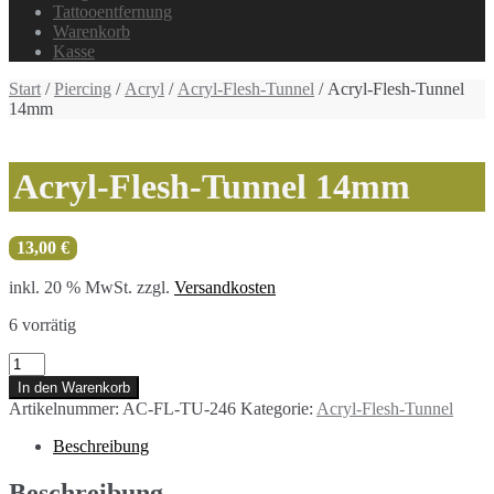
Tattooentfernung
Warenkorb
Kasse
Start
/
Piercing
/
Acryl
/
Acryl-Flesh-Tunnel
/ Acryl-Flesh-Tunnel
14mm
Acryl-Flesh-Tunnel 14mm
13,00
€
inkl. 20 % MwSt.
zzgl.
Versandkosten
6 vorrätig
Acryl-
Flesh-
In den Warenkorb
Tunnel
Artikelnummer:
AC-FL-TU-246
Kategorie:
Acryl-Flesh-Tunnel
14mm
Menge
Beschreibung
Beschreibung