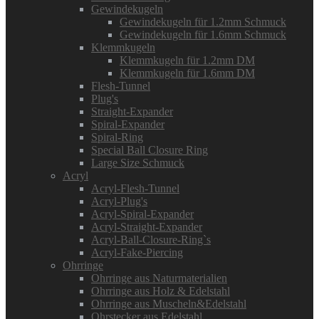
Gewindekugeln
Gewindekugeln für 1.2mm Schmuck
Gewindekugeln für 1.6mm Schmuck
Klemmkugeln
Klemmkugeln für 1.2mm DM
Klemmkugeln für 1.6mm DM
Flesh-Tunnel
Plug's
Straight-Expander
Spiral-Expander
Spiral-Ring
Special Ball Closure Ring
Large Size Schmuck
Acryl
Acryl-Flesh-Tunnel
Acryl-Plug's
Acryl-Spiral-Expander
Acryl-Straight-Expander
Acryl-Ball-Closure-Ring`s
Acryl-Fake-Piercing
Ohrringe
Ohrringe aus Naturmaterialien
Ohrringe aus Holz & Edelstahl
Ohrringe aus Muscheln&Edelstahl
Ohrstecker aus Edelstahl