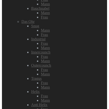
Mann
Bauchnabel
Mann
Frau
Das Ohr
Snug
Mann
Frau
Industrial
Frau
Mann
Innercounch
Frau
Mann
Outercounch
Frau
Mann
Tragus
Frau
Mann
Helix
Frau
Mann
Anti Helix