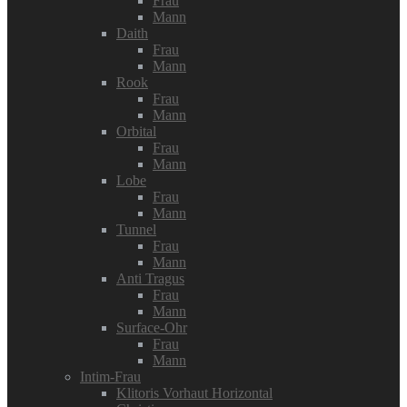
Frau
Mann
Daith
Frau
Mann
Rook
Frau
Mann
Orbital
Frau
Mann
Lobe
Frau
Mann
Tunnel
Frau
Mann
Anti Tragus
Frau
Mann
Surface-Ohr
Frau
Mann
Intim-Frau
Klitoris Vorhaut Horizontal