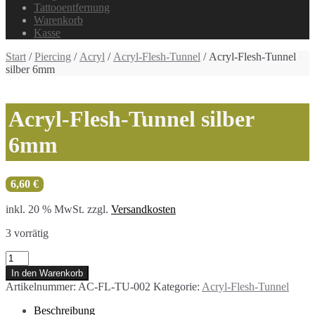
Tattooentfernung
Warenkorb
Kasse
Start
/
Piercing
/
Acryl
/
Acryl-Flesh-Tunnel
/ Acryl-Flesh-Tunnel
silber 6mm
Acryl-Flesh-Tunnel silber
6mm
6,60
€
inkl. 20 % MwSt.
zzgl.
Versandkosten
3 vorrätig
Acryl-
Flesh-
In den Warenkorb
Tunnel
Artikelnummer:
AC-FL-TU-002
Kategorie:
Acryl-Flesh-Tunnel
silber
6mm
Beschreibung