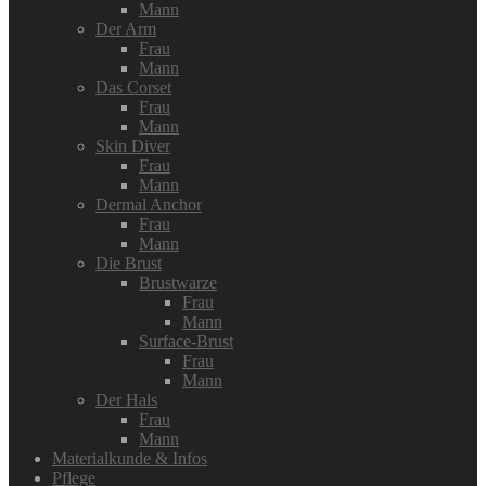
Mann
Der Arm
Frau
Mann
Das Corset
Frau
Mann
Skin Diver
Frau
Mann
Dermal Anchor
Frau
Mann
Die Brust
Brustwarze
Frau
Mann
Surface-Brust
Frau
Mann
Der Hals
Frau
Mann
Materialkunde & Infos
Pflege