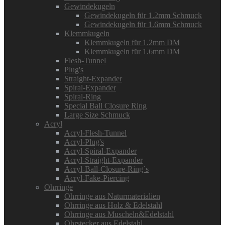
Gewindekugeln
Gewindekugeln für 1.2mm Schmuck
Gewindekugeln für 1.6mm Schmuck
Klemmkugeln
Klemmkugeln für 1.2mm DM
Klemmkugeln für 1.6mm DM
Flesh-Tunnel
Plug's
Straight-Expander
Spiral-Expander
Spiral-Ring
Special Ball Closure Ring
Large Size Schmuck
Acryl
Acryl-Flesh-Tunnel
Acryl-Plug's
Acryl-Spiral-Expander
Acryl-Straight-Expander
Acryl-Ball-Closure-Ring`s
Acryl-Fake-Piercing
Ohrringe
Ohrringe aus Naturmaterialien
Ohrringe aus Holz & Edelstahl
Ohrringe aus Muscheln&Edelstahl
Ohrstecker aus Edelstahl