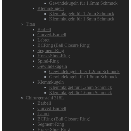
Gewindekugeln für 1.6mm Schmuck
Klemmkugeln
Klemmkugeln für 1.2mm Schmuck
Klemmkugeln für 1.6mm Schmuck
Titan
Barbell
Curved-Barbell
Labret
BCRing (Ball Closure Ring)
Segment-Ring
Horse-Shoe-Ring
Spiral-Ring
Gewindekugeln
Gewindekugeln fuer 1.2mm Schmuck
Gewindekugeln für 1.6mm Schmuck
Klemmkugeln
Klemmkugel für 1.2mm Schmuck
Klemmkugel für 1.6mm Schmuck
Chirurgenstahl 316L
Barbell
Curved-Barbell
Labret
BCRing (Ball Closure Ring)
Segment-Ring
Horse-Shoe-Ring