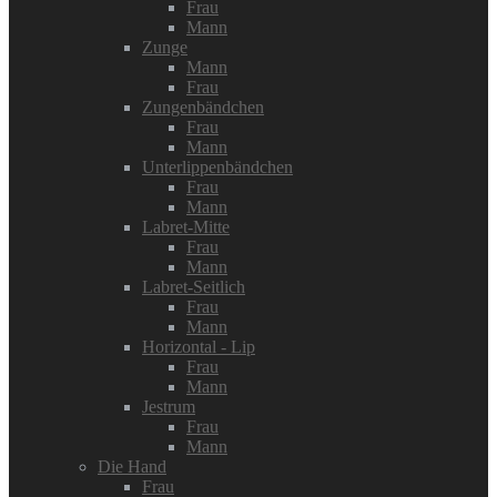
Frau
Mann
Zunge
Mann
Frau
Zungenbändchen
Frau
Mann
Unterlippenbändchen
Frau
Mann
Labret-Mitte
Frau
Mann
Labret-Seitlich
Frau
Mann
Horizontal - Lip
Frau
Mann
Jestrum
Frau
Mann
Die Hand
Frau