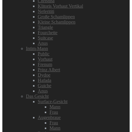
Christina
Klitoris Vorhaut Vertikal
Neferititi
Große Schamlippen
Kleine Schamlippen
Triangle
Fourchette
Suitcase
Anus
Intim-Mann
Public
Vorhaut
Frenum
Prinz Albert
Dydoe
Hafada
Guiche
Anus
Das Gesicht
Surface-Gesicht
Mann
Frau
Augenbraue
Frau
Mann