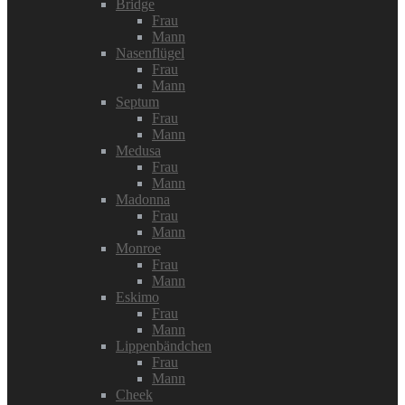
Bridge
Frau
Mann
Nasenflügel
Frau
Mann
Septum
Frau
Mann
Medusa
Frau
Mann
Madonna
Frau
Mann
Monroe
Frau
Mann
Eskimo
Frau
Mann
Lippenbändchen
Frau
Mann
Cheek