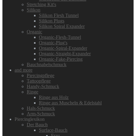
Stretching Kit's
Silikon
Silikon Flesh Tunnel
Silikon Plugs
Silikon Spiral Expander
Organic
Organic-Flesh-Tunnel
Organic-Plug's
Organic-Spiral-Expander
Organic-Straight-Expander
Organic-Fake-Piercing
Bauchnabelschmuck
and more
Piercingpflege
Tattoopflege
Handy-Schmuck
Ringe
Ringe aus Holz
Ringe aus Muscheln & Edelstahl
Hals-Schmuck
Arm-Schmuck
Piercinglexikon
Der Bauch
Surface-Bauch
Frau