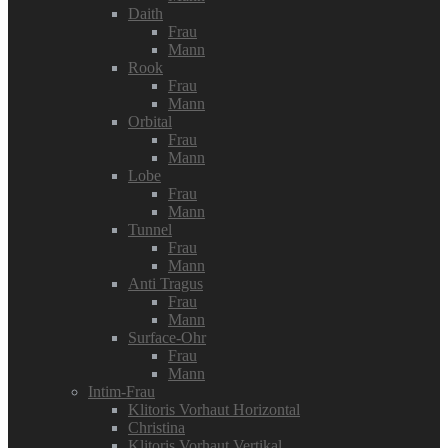
Daith
Frau
Mann
Rook
Frau
Mann
Orbital
Frau
Mann
Lobe
Frau
Mann
Tunnel
Frau
Mann
Anti Tragus
Frau
Mann
Surface-Ohr
Frau
Mann
Intim-Frau
Klitoris Vorhaut Horizontal
Christina
Klitoris Vorhaut Vertikal