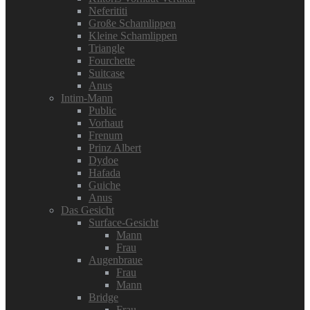
Neferititi
Große Schamlippen
Kleine Schamlippen
Triangle
Fourchette
Suitcase
Anus
Intim-Mann
Public
Vorhaut
Frenum
Prinz Albert
Dydoe
Hafada
Guiche
Anus
Das Gesicht
Surface-Gesicht
Mann
Frau
Augenbraue
Frau
Mann
Bridge
Frau