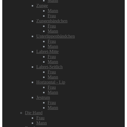
Mann
Zunge
Mann
Frau
Zungenbändchen
Frau
Mann
Unterlippenbändchen
Frau
Mann
Labret-Mitte
Frau
Mann
Labret-Seitlich
Frau
Mann
Horizontal - Lip
Frau
Mann
Jestrum
Frau
Mann
Die Hand
Frau
Mann