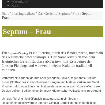
Warenkorb
Kasse
Start
/
Piercinglexikon
/
Das Gesicht
/
Septum
/
Frau
/ Septum –
Frau
Septum – Frau
Ein
ist ein Piercing durch das Bindegewebe, unterhalb
Septum-Piercing
des Nasenscheidewandknorpels. Der Name leitet sich von dem
lateinischen Begriff für diese ab:
Septum nasi
. Es ist eines der
ältesten Piercings und weltweit in vielen Kulturen traditionell
vertreten.
Verbreitet sind zudem gerade oder gebogene Spikes, sogenannte Septum-
Tusks (Stoßzähne), in verschiedenen Längen und Materialstärken aus Metall,
Knochen, Holz oder ähnlichen Naturmaterialien oder auch Kunststoffen, deren
Design auf den traditionellen Schmuck kriegerischer Volksstämme zurückgeht.
Um das Piercing nicht öffentlich zu zeigen, kann ein Septum
Retainer eingesetzt werden oder ein Circular Barbell, der nach oben in die