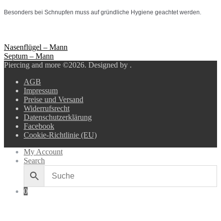
Besonders bei Schnupfen muss auf gründliche Hygiene geachtet werden.
Beitragsnavigation
Nasenflügel – Mann
Septum – Mann
Piercing and more ©2026.
Designed by
.
AGB
Impressum
Preise und Versand
Widerrufsrecht
Datenschutzerklärung
Facebook
Cookie-Richtlinie (EU)
My Account
Search
0