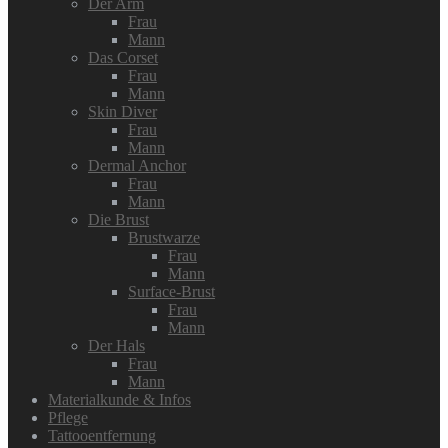
Der Arm
Frau
Mann
Das Corset
Frau
Mann
Skin Diver
Frau
Mann
Dermal Anchor
Frau
Mann
Die Brust
Brustwarze
Frau
Mann
Surface-Brust
Frau
Mann
Der Hals
Frau
Mann
Materialkunde & Infos
Pflege
Tattooentfernung