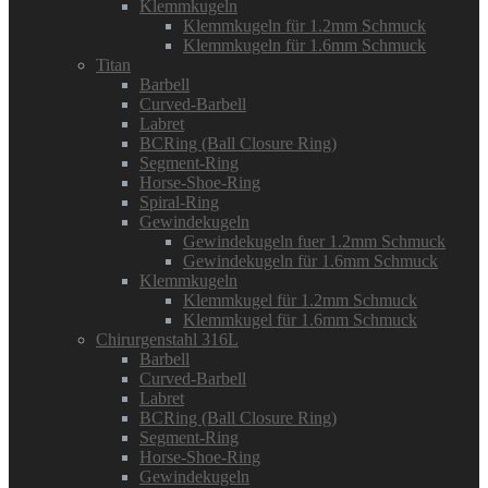
Klemmkugeln
Klemmkugeln für 1.2mm Schmuck
Klemmkugeln für 1.6mm Schmuck
Titan
Barbell
Curved-Barbell
Labret
BCRing (Ball Closure Ring)
Segment-Ring
Horse-Shoe-Ring
Spiral-Ring
Gewindekugeln
Gewindekugeln fuer 1.2mm Schmuck
Gewindekugeln für 1.6mm Schmuck
Klemmkugeln
Klemmkugel für 1.2mm Schmuck
Klemmkugel für 1.6mm Schmuck
Chirurgenstahl 316L
Barbell
Curved-Barbell
Labret
BCRing (Ball Closure Ring)
Segment-Ring
Horse-Shoe-Ring
Gewindekugeln