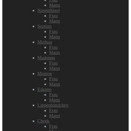
Mann
Nasenflügel
Frau
Mann
Septum
Frau
Mann
Medusa
Frau
Mann
Madonna
Frau
Mann
Monroe
Frau
Mann
Eskimo
Frau
Mann
Lippenbändchen
Frau
Mann
Cheek
Frau