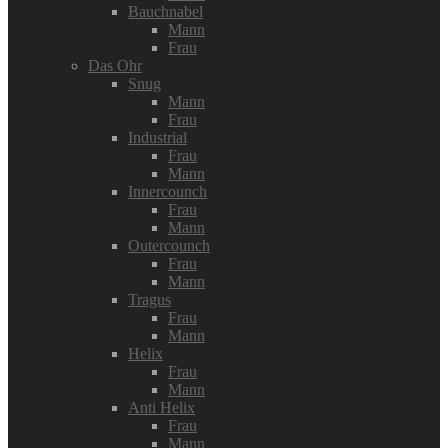
Bauchnabel
Mann
Frau
Das Ohr
Snug
Mann
Frau
Industrial
Frau
Mann
Innercounch
Frau
Mann
Outercounch
Frau
Mann
Tragus
Frau
Mann
Helix
Frau
Mann
Anti Helix
Frau
Mann