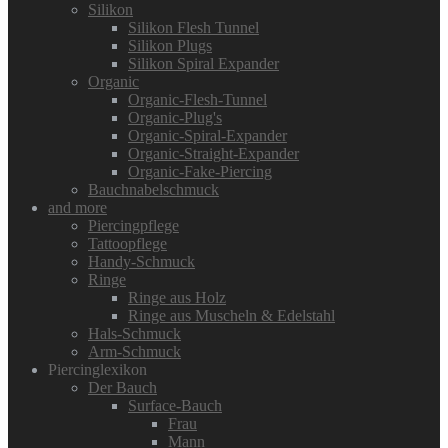
Silikon
Silikon Flesh Tunnel
Silikon Plugs
Silikon Spiral Expander
Organic
Organic-Flesh-Tunnel
Organic-Plug's
Organic-Spiral-Expander
Organic-Straight-Expander
Organic-Fake-Piercing
Bauchnabelschmuck
and more
Piercingpflege
Tattoopflege
Handy-Schmuck
Ringe
Ringe aus Holz
Ringe aus Muscheln & Edelstahl
Hals-Schmuck
Arm-Schmuck
Piercinglexikon
Der Bauch
Surface-Bauch
Frau
Mann