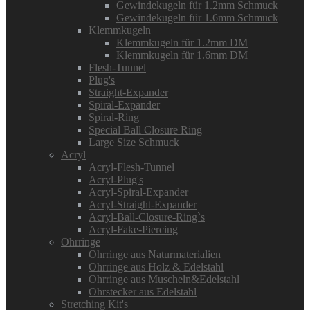
Gewindekugeln für 1.2mm Schmuck
Gewindekugeln für 1.6mm Schmuck
Klemmkugeln
Klemmkugeln für 1.2mm DM
Klemmkugeln für 1.6mm DM
Flesh-Tunnel
Plug's
Straight-Expander
Spiral-Expander
Spiral-Ring
Special Ball Closure Ring
Large Size Schmuck
Acryl
Acryl-Flesh-Tunnel
Acryl-Plug's
Acryl-Spiral-Expander
Acryl-Straight-Expander
Acryl-Ball-Closure-Ring`s
Acryl-Fake-Piercing
Ohrringe
Ohrringe aus Naturmaterialien
Ohrringe aus Holz & Edelstahl
Ohrringe aus Muscheln&Edelstahl
Ohrstecker aus Edelstahl
Stretching Kit's