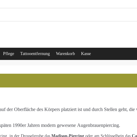
Pflege
Tattooentfernung
Warenkorb
Kasse
uf der Oberfläche des Körpers platziert ist und durch Stellen geht, di
n späten 1990er Jahren modern gewesene Augenbrauenpiercing.
cing, in der Drosselgrube das
Madison-Piercing
oder am Schlüsselbein das
Ca