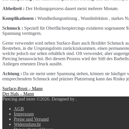
Abheilzeit :
Der Heilungsprozess dauert meist mehrere Monate.
Komplikationen :
Wundheilungsstörung , Wundinfektion , starkes N
Schmuck :
Speziell für Oberflächenpiercings existieren sogenannte
S
Spannung verringern.
Gerne verwendet wird neben Surface-Bars auch flexibler Schmuck aus
Bestreben, in die Ursprungsform zurückzukommen, einen permanenten D
welche jedoch nur selten erhältlich sind. Oft verwendet, aber ungee
Piercing herauswächst. Bei diesem Prozess wird der Stift des Barbel
Anliegen erneuten Druck ausübt.
Achtung :
Da sie meist unter Spannung stehen, können sie häufiger 
entsprechendem Schmuck und präziser Platzierung kann das Risiko je
Beitragsnavigation
Surface-Brust – Mann
Der Hals – Mann
Piercing and more ©2026.
Designed by
.
AGB
Impressum
Preise und Versand
Widerrufsrecht