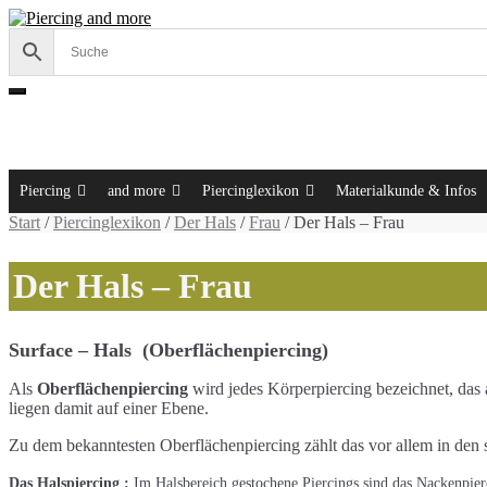
Skip
Skip
to
to
navigation
content
Cart /
0,00 €
Piercing
and more
Piercinglexikon
Materialkunde & Infos
Start
/
Piercinglexikon
/
Der Hals
/
Frau
/ Der Hals – Frau
Der Hals – Frau
Surface – Hals (Oberflächenpiercing)
Als
Oberflächenpiercing
wird jedes Körperpiercing bezeichnet, das a
liegen damit auf einer Ebene.
Zu dem bekanntesten Oberflächenpiercing zählt das vor allem in de
Das Halspiercing :
Im Halsbereich gestochene Piercings sind das Nackenpier