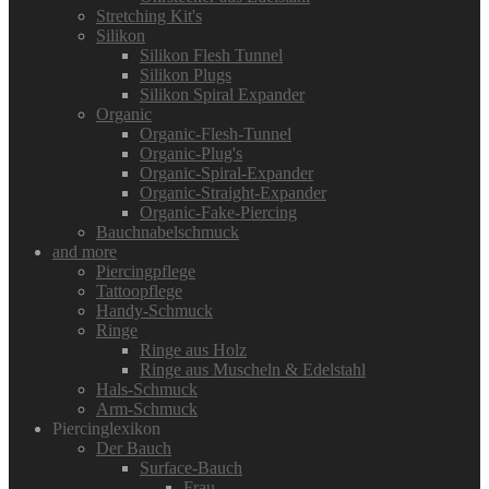
Stretching Kit's
Silikon
Silikon Flesh Tunnel
Silikon Plugs
Silikon Spiral Expander
Organic
Organic-Flesh-Tunnel
Organic-Plug's
Organic-Spiral-Expander
Organic-Straight-Expander
Organic-Fake-Piercing
Bauchnabelschmuck
and more
Piercingpflege
Tattoopflege
Handy-Schmuck
Ringe
Ringe aus Holz
Ringe aus Muscheln & Edelstahl
Hals-Schmuck
Arm-Schmuck
Piercinglexikon
Der Bauch
Surface-Bauch
Frau