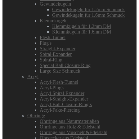
Gewindekugeln
Gewindekugeln für 1.2mm Schmuck
Gewindekugeln für 1.6mm Schmuck
Klemmkugeln
Klemmkugeln für 1.2mm DM
Klemmkugeln für 1.6mm DM
Flesh-Tunnel
Plug's
Straight-Expander
Spiral-Expander
Spiral-Ring
Special Ball Closure Ring
Large Size Schmuck
Acryl
Acryl-Flesh-Tunnel
Acryl-Plug's
Acryl-Spiral-Expander
Acryl-Straight-Expander
Acryl-Ball-Closure-Ring`s
Acryl-Fake-Piercing
Ohrringe
Ohrringe aus Naturmaterialien
Ohrringe aus Holz & Edelstahl
Ohrringe aus Muscheln&Edelstahl
Ohrstecker aus Edelstahl