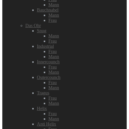
Mann
Bauchnabel
Mann
Frau
Das Ohr
Snug
Mann
Frau
Industrial
Frau
Mann
Innercounch
Frau
Mann
Outercounch
Frau
Mann
Tragus
Frau
Mann
Helix
Frau
Mann
Anti Helix