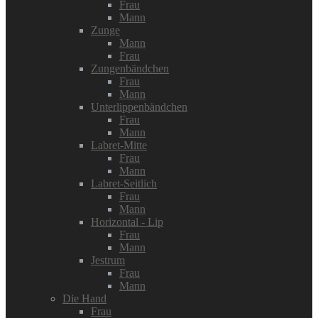
Frau
Mann
Zunge
Mann
Frau
Zungenbändchen
Frau
Mann
Unterlippenbändchen
Frau
Mann
Labret-Mitte
Frau
Mann
Labret-Seitlich
Frau
Mann
Horizontal - Lip
Frau
Mann
Jestrum
Frau
Mann
Die Hand
Frau