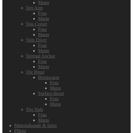
Mann
Der Arm
Frau
Mann
Das Corset
Frau
Mann
Skin Diver
Frau
Mann
Dermal Anchor
Frau
Mann
Die Brust
Brustwarze
Frau
Mann
Surface-Brust
Frau
Mann
Der Hals
Frau
Mann
Materialkunde & Infos
Pflege