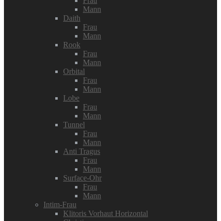
Frau
Mann
Daith
Frau
Mann
Rook
Frau
Mann
Orbital
Frau
Mann
Lobe
Frau
Mann
Tunnel
Frau
Mann
Anti Tragus
Frau
Mann
Surface-Ohr
Frau
Mann
Intim-Frau
Klitoris Vorhaut Horizontal