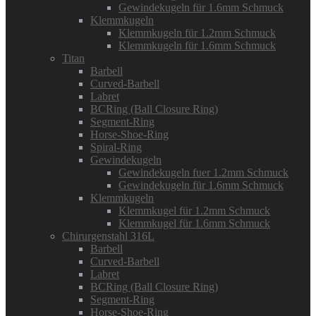
Gewindekugeln für 1.6mm Schmuck
Klemmkugeln
Klemmkugeln für 1.2mm Schmuck
Klemmkugeln für 1.6mm Schmuck
Titan
Barbell
Curved-Barbell
Labret
BCRing (Ball Closure Ring)
Segment-Ring
Horse-Shoe-Ring
Spiral-Ring
Gewindekugeln
Gewindekugeln fuer 1.2mm Schmuck
Gewindekugeln für 1.6mm Schmuck
Klemmkugeln
Klemmkugel für 1.2mm Schmuck
Klemmkugel für 1.6mm Schmuck
Chirurgenstahl 316L
Barbell
Curved-Barbell
Labret
BCRing (Ball Closure Ring)
Segment-Ring
Horse-Shoe-Ring