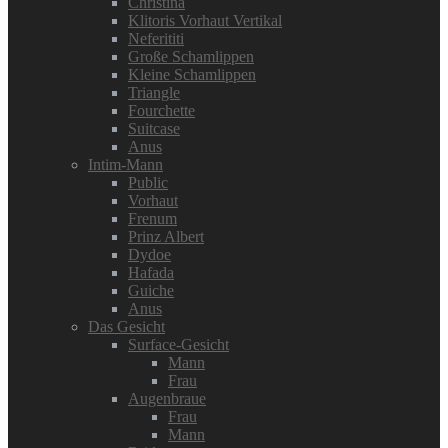
Christina
Klitoris Vorhaut Vertikal
Neferititi
Große Schamlippen
Kleine Schamlippen
Triangle
Fourchette
Suitcase
Anus
Intim-Mann
Public
Vorhaut
Frenum
Prinz Albert
Dydoe
Hafada
Guiche
Anus
Das Gesicht
Surface-Gesicht
Mann
Frau
Augenbraue
Frau
Mann