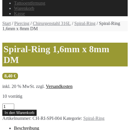
Tattooentfernung
Warenkorb
Kasse
Start
/
Piercing
/
Chirurgenstahl 316L
/
Spiral-Ring
/ Spiral-Ring
1,6mm x 8mm DM
Spiral-Ring 1,6mm x 8mm
DM
8,40
€
inkl. 20 % MwSt.
zzgl.
Versandkosten
10 vorrätig
Spiral-
Ring
In den Warenkorb
1,6mm
Artikelnummer:
CH-RI-SPI-004
Kategorie:
Spiral-Ring
x
8mm
Beschreibung