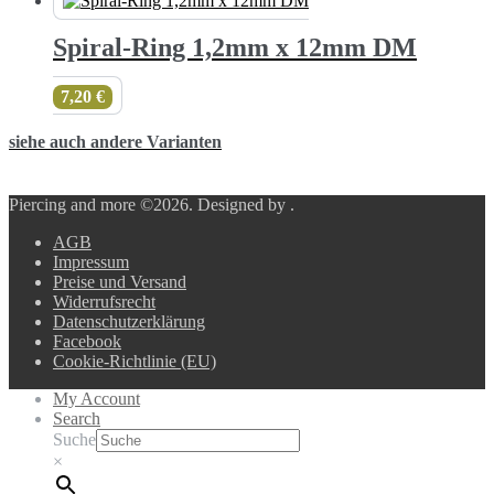
Spiral-Ring 1,2mm x 12mm DM
7,20
€
siehe auch andere Varianten
Piercing and more ©2026.
Designed by
.
AGB
Impressum
Preise und Versand
Widerrufsrecht
Datenschutzerklärung
Facebook
Cookie-Richtlinie (EU)
My Account
Search
Suche
×