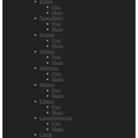
Bridge
Frau
Mann
Nasenflügel
Frau
Mann
Septum
Frau
Mann
Medusa
Frau
Mann
Madonna
Frau
Mann
Monroe
Frau
Mann
Eskimo
Frau
Mann
Lippenbändchen
Frau
Mann
Cheek