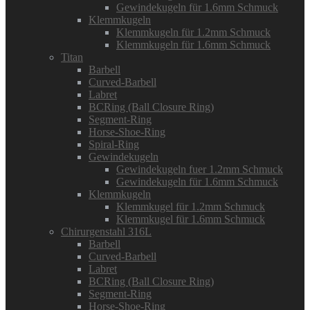
Gewindekugeln für 1.6mm Schmuck
Klemmkugeln
Klemmkugeln für 1.2mm Schmuck
Klemmkugeln für 1.6mm Schmuck
Titan
Barbell
Curved-Barbell
Labret
BCRing (Ball Closure Ring)
Segment-Ring
Horse-Shoe-Ring
Spiral-Ring
Gewindekugeln
Gewindekugeln fuer 1.2mm Schmuck
Gewindekugeln für 1.6mm Schmuck
Klemmkugeln
Klemmkugel für 1.2mm Schmuck
Klemmkugel für 1.6mm Schmuck
Chirurgenstahl 316L
Barbell
Curved-Barbell
Labret
BCRing (Ball Closure Ring)
Segment-Ring
Horse-Shoe-Ring