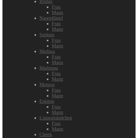
Bridge
Frau
Mann
Nasenflügel
Frau
Mann
Septum
Frau
Mann
Medusa
Frau
Mann
Madonna
Frau
Mann
Monroe
Frau
Mann
Eskimo
Frau
Mann
Lippenbändchen
Frau
Mann
Cheek