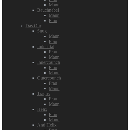
Mann
Bauchnabel
Mann
Frau
Das Ohr
Snug
Mann
Frau
Industrial
Frau
Mann
Innercounch
Frau
Mann
Outercounch
Frau
Mann
Tragus
Frau
Mann
Helix
Frau
Mann
Anti Helix