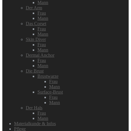
Mann
Der Arm
Frau
Mann
Das Corset
Frau
Mann
Skin Diver
Frau
Mann
Dermal Anchor
Frau
Mann
Die Brust
Brustwarze
Frau
Mann
Surface-Brust
Frau
Mann
Der Hals
Frau
Mann
Materialkunde & Infos
Pflege