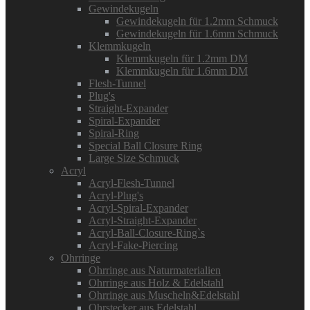
Gewindekugeln
Gewindekugeln für 1.2mm Schmuck
Gewindekugeln für 1.6mm Schmuck
Klemmkugeln
Klemmkugeln für 1.2mm DM
Klemmkugeln für 1.6mm DM
Flesh-Tunnel
Plug's
Straight-Expander
Spiral-Expander
Spiral-Ring
Special Ball Closure Ring
Large Size Schmuck
Acryl
Acryl-Flesh-Tunnel
Acryl-Plug's
Acryl-Spiral-Expander
Acryl-Straight-Expander
Acryl-Ball-Closure-Ring`s
Acryl-Fake-Piercing
Ohrringe
Ohrringe aus Naturmaterialien
Ohrringe aus Holz & Edelstahl
Ohrringe aus Muscheln&Edelstahl
Ohrstecker aus Edelstahl