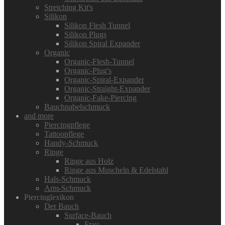
Stretching Kit's
Silikon
Silikon Flesh Tunnel
Silikon Plugs
Silikon Spiral Expander
Organic
Organic-Flesh-Tunnel
Organic-Plug's
Organic-Spiral-Expander
Organic-Straight-Expander
Organic-Fake-Piercing
Bauchnabelschmuck
and more
Piercingpflege
Tattoopflege
Handy-Schmuck
Ringe
Ringe aus Holz
Ringe aus Muscheln & Edelstahl
Hals-Schmuck
Arm-Schmuck
Piercinglexikon
Der Bauch
Surface-Bauch
Frau