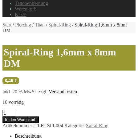
Tattooentfernung
Warenkorb
Kasse
Start
/
Piercing
/
Titan
/
Spiral-Ring
/ Spiral-Ring 1,6mm x 8mm
DM
Spiral-Ring 1,6mm x 8mm
DM
8,40
€
inkl. 20 % MwSt.
zzgl.
Versandkosten
10 vorrätig
Spiral-
Ring
In den Warenkorb
1,6mm
Artikelnummer:
TI-RI-SPI-004
Kategorie:
Spiral-Ring
x
8mm
Beschreibung