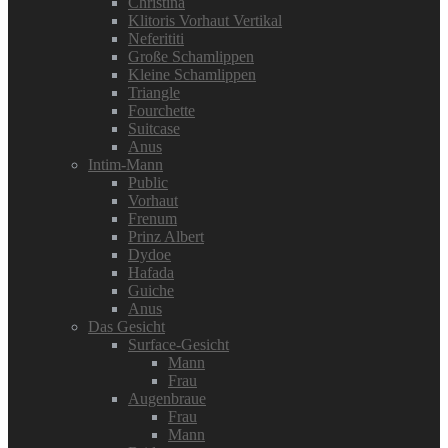
Christina
Klitoris Vorhaut Vertikal
Neferititi
Große Schamlippen
Kleine Schamlippen
Triangle
Fourchette
Suitcase
Anus
Intim-Mann
Public
Vorhaut
Frenum
Prinz Albert
Dydoe
Hafada
Guiche
Anus
Das Gesicht
Surface-Gesicht
Mann
Frau
Augenbraue
Frau
Mann