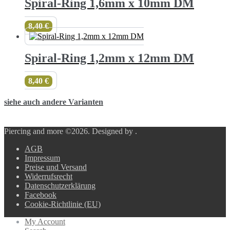
Spiral-Ring 1,6mm x 10mm DM
8,40
€
Spiral-Ring 1,2mm x 12mm DM
8,40
€
siehe auch andere Varianten
Piercing and more ©2026.
Designed by
.
AGB
Impressum
Preise und Versand
Widerrufsrecht
Datenschutzerklärung
Facebook
Cookie-Richtlinie (EU)
My Account