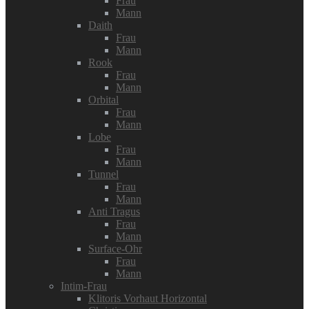
Frau
Mann
Daith
Frau
Mann
Rook
Frau
Mann
Orbital
Frau
Mann
Lobe
Frau
Mann
Tunnel
Frau
Mann
Anti Tragus
Frau
Mann
Surface-Ohr
Frau
Mann
Intim-Frau
Klitoris Vorhaut Horizontal