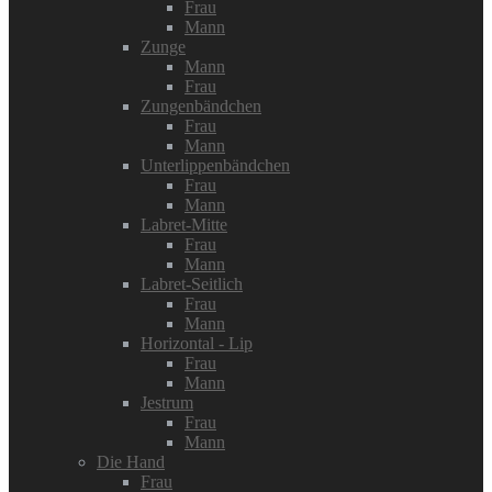
Frau
Mann
Zunge
Mann
Frau
Zungenbändchen
Frau
Mann
Unterlippenbändchen
Frau
Mann
Labret-Mitte
Frau
Mann
Labret-Seitlich
Frau
Mann
Horizontal - Lip
Frau
Mann
Jestrum
Frau
Mann
Die Hand
Frau