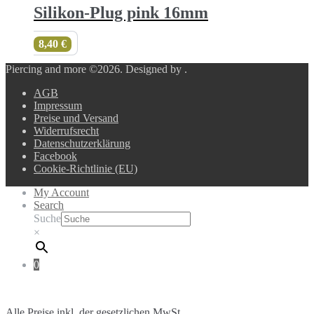
Silikon-Plug pink 16mm
8,40
€
Piercing and more ©2026.
Designed by
.
AGB
Impressum
Preise und Versand
Widerrufsrecht
Datenschutzerklärung
Facebook
Cookie-Richtlinie (EU)
My Account
Search
Suche
×
0
Alle Preise inkl. der gesetzlichen MwSt.