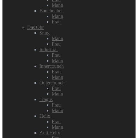
Mann
Bauchnabel
Mann
Frau
Das Ohr
Snug
Mann
Frau
Industrial
Frau
Mann
Innercounch
Frau
Mann
Outercounch
Frau
Mann
Tragus
Frau
Mann
Helix
Frau
Mann
Anti Helix