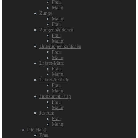
Frau
Mann
Zunge
Mann
Frau
Zungenbändchen
Frau
Mann
Unterlippenbändchen
Frau
Mann
Labret-Mitte
Frau
Mann
Labret-Seitlich
Frau
Mann
Horizontal - Lip
Frau
Mann
Jestrum
Frau
Mann
Die Hand
Frau