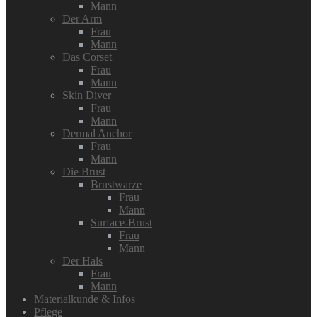
Mann
Der Arm
Frau
Mann
Das Corset
Frau
Mann
Skin Diver
Frau
Mann
Dermal Anchor
Frau
Mann
Die Brust
Brustwarze
Frau
Mann
Surface-Brust
Frau
Mann
Der Hals
Frau
Mann
Materialkunde & Infos
Pflege