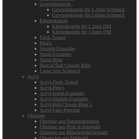
Gewindekugeln
Gewindekugeln für 1.2mm Schmuck
Gewindekugeln für 1.6mm Schmuck
Klemmkugeln
Klemmkugeln für 1.2mm DM
Klemmkugeln für 1.6mm DM
Flesh-Tunnel
Plug's
Straight-Expander
Spiral-Expander
Spiral-Ring
Special Ball Closure Ring
Large Size Schmuck
Acryl
Acryl-Flesh-Tunnel
Acryl-Plug's
Acryl-Spiral-Expander
Acryl-Straight-Expander
Acryl-Ball-Closure-Ring`s
Acryl-Fake-Piercing
Ohrringe
Ohrringe aus Naturmaterialien
Ohrringe aus Holz & Edelstahl
Ohrringe aus Muscheln&Edelstahl
Ohrstecker aus Edelstahl