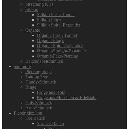
Stretching Kit's
Silikon
Silikon Flesh Tunnel
Silikon Plugs
Silikon Spiral Expander
Organic
Organic-Flesh-Tunnel
Organic-Plug's
Organic-Spiral-Expander
Organic-Straight-Expander
Organic-Fake-Piercing
Bauchnabelschmuck
and more
Piercingpflege
Tattoopflege
Handy-Schmuck
Ringe
Ringe aus Holz
Ringe aus Muscheln & Edelstahl
Hals-Schmuck
Arm-Schmuck
Piercinglexikon
Der Bauch
Surface-Bauch
Frau