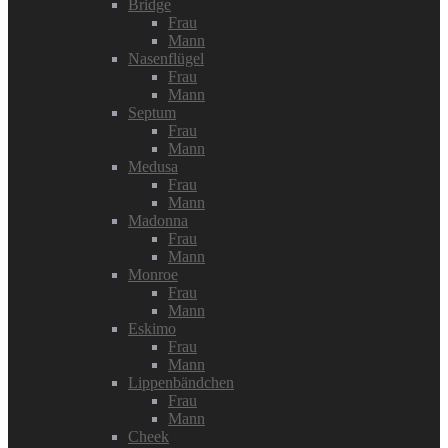
Bridge
Frau
Mann
Nasenflügel
Frau
Mann
Septum
Frau
Mann
Medusa
Frau
Mann
Madonna
Frau
Mann
Monroe
Frau
Mann
Eskimo
Frau
Mann
Lippenbändchen
Frau
Mann
Cheek