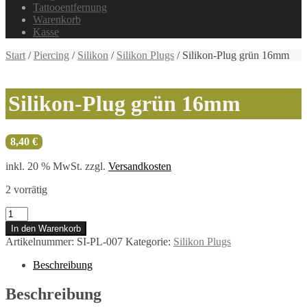
Tattooentfernung
Warenkorb
Kasse
Start
/
Piercing
/
Silikon
/
Silikon Plugs
/ Silikon-Plug grün 16mm
Silikon-Plug grün 16mm
8,40
€
inkl. 20 % MwSt.
zzgl.
Versandkosten
2 vorrätig
Silikon-
Plug
In den Warenkorb
grün
Artikelnummer:
SI-PL-007
Kategorie:
Silikon Plugs
16mm
Menge
Beschreibung
Beschreibung