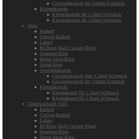
Gewindekugeln für 1.6mm Schmuck
Klemmkugeln
Klemmkugeln für 1.2mm Schmuck
Klemmkugeln für 1.6mm Schmuck
Titan
Barbell
Curved-Barbell
Labret
BCRing (Ball Closure Ring)
Segment-Ring
Horse-Shoe-Ring
Spiral-Ring
Gewindekugeln
Gewindekugeln fuer 1.2mm Schmuck
Gewindekugeln für 1.6mm Schmuck
Klemmkugeln
Klemmkugel für 1.2mm Schmuck
Klemmkugel für 1.6mm Schmuck
Chirurgenstahl 316L
Barbell
Curved-Barbell
Labret
BCRing (Ball Closure Ring)
Segment-Ring
Horse-Shoe-Ring