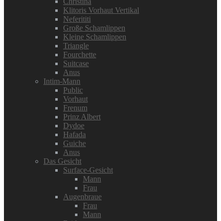
Christina
Klitoris Vorhaut Vertikal
Neferititi
Große Schamlippen
Kleine Schamlippen
Triangle
Fourchette
Suitcase
Anus
Intim-Mann
Public
Vorhaut
Frenum
Prinz Albert
Dydoe
Hafada
Guiche
Anus
Das Gesicht
Surface-Gesicht
Mann
Frau
Augenbraue
Frau
Mann