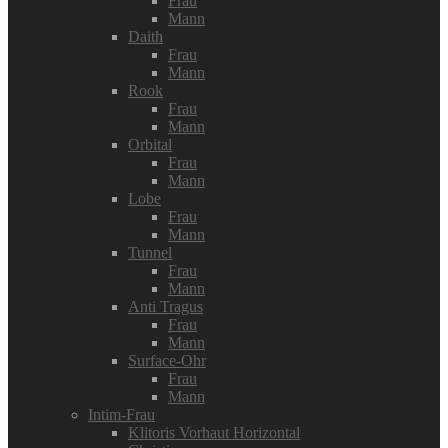
Frau
Mann
Daith
Frau
Mann
Rook
Frau
Mann
Orbital
Frau
Mann
Lobe
Frau
Mann
Tunnel
Frau
Mann
Anti Tragus
Frau
Mann
Surface-Ohr
Frau
Mann
Intim-Frau
Klitoris Vorhaut Horizontal