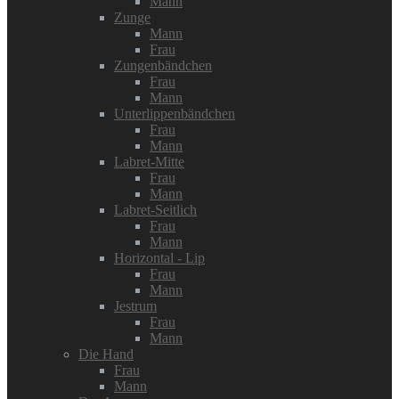
Mann
Zunge
Mann
Frau
Zungenbändchen
Frau
Mann
Unterlippenbändchen
Frau
Mann
Labret-Mitte
Frau
Mann
Labret-Seitlich
Frau
Mann
Horizontal - Lip
Frau
Mann
Jestrum
Frau
Mann
Die Hand
Frau
Mann