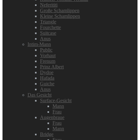
Neferititi
Große Schamlippen
Kleine Schamlippen
Triangle
Fourchette
Suitcase
Anus
Intim-Mann
Public
Vorhaut
Frenum
Prinz Albert
Dydoe
Hafada
Guiche
Anus
Das Gesicht
Surface-Gesicht
Mann
Frau
Augenbraue
Frau
Mann
Bridge
Frau