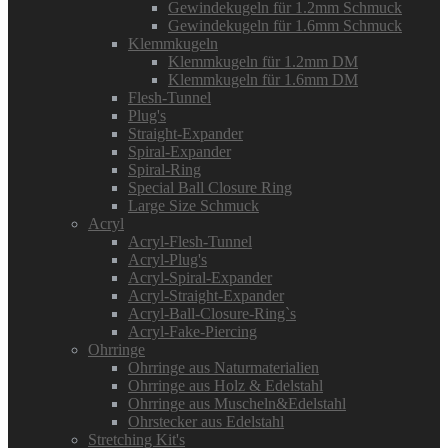
Gewindekugeln für 1.2mm Schmuck
Gewindekugeln für 1.6mm Schmuck
Klemmkugeln
Klemmkugeln für 1.2mm DM
Klemmkugeln für 1.6mm DM
Flesh-Tunnel
Plug's
Straight-Expander
Spiral-Expander
Spiral-Ring
Special Ball Closure Ring
Large Size Schmuck
Acryl
Acryl-Flesh-Tunnel
Acryl-Plug's
Acryl-Spiral-Expander
Acryl-Straight-Expander
Acryl-Ball-Closure-Ring`s
Acryl-Fake-Piercing
Ohrringe
Ohrringe aus Naturmaterialien
Ohrringe aus Holz & Edelstahl
Ohrringe aus Muscheln&Edelstahl
Ohrstecker aus Edelstahl
Stretching Kit's