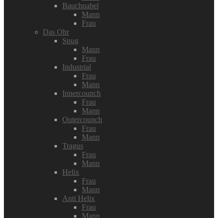
Bauchnabel
Mann
Frau
Das Ohr
Snug
Mann
Frau
Industrial
Frau
Mann
Innercounch
Frau
Mann
Outercounch
Frau
Mann
Tragus
Frau
Mann
Helix
Frau
Mann
Anti Helix
Frau
Mann