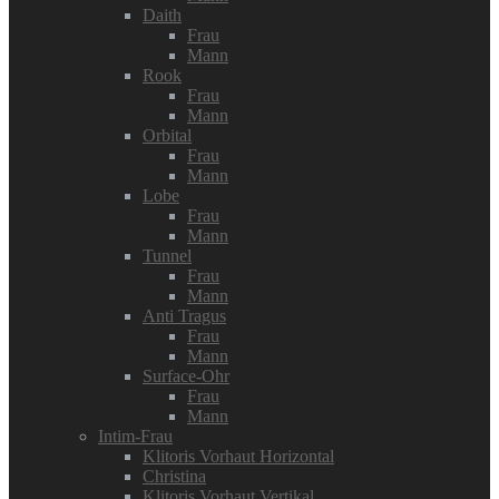
Daith
Frau
Mann
Rook
Frau
Mann
Orbital
Frau
Mann
Lobe
Frau
Mann
Tunnel
Frau
Mann
Anti Tragus
Frau
Mann
Surface-Ohr
Frau
Mann
Intim-Frau
Klitoris Vorhaut Horizontal
Christina
Klitoris Vorhaut Vertikal