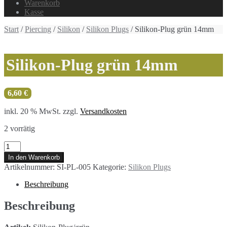
Warenkorb
Kasse
Start
/
Piercing
/
Silikon
/
Silikon Plugs
/ Silikon-Plug grün 14mm
Silikon-Plug grün 14mm
6,60
€
inkl. 20 % MwSt.
zzgl.
Versandkosten
2 vorrätig
Silikon-
Plug
In den Warenkorb
grün
Artikelnummer:
SI-PL-005
Kategorie:
Silikon Plugs
14mm
Menge
Beschreibung
Beschreibung