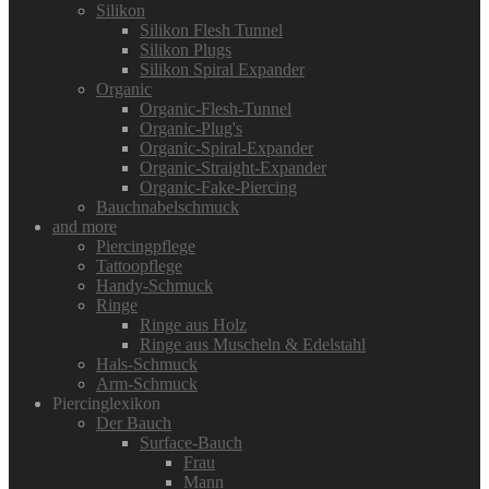
Silikon
Silikon Flesh Tunnel
Silikon Plugs
Silikon Spiral Expander
Organic
Organic-Flesh-Tunnel
Organic-Plug's
Organic-Spiral-Expander
Organic-Straight-Expander
Organic-Fake-Piercing
Bauchnabelschmuck
and more
Piercingpflege
Tattoopflege
Handy-Schmuck
Ringe
Ringe aus Holz
Ringe aus Muscheln & Edelstahl
Hals-Schmuck
Arm-Schmuck
Piercinglexikon
Der Bauch
Surface-Bauch
Frau
Mann