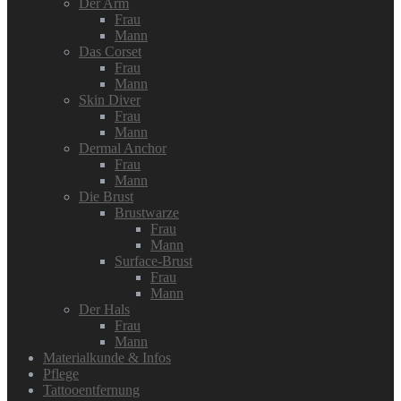
Der Arm
Frau
Mann
Das Corset
Frau
Mann
Skin Diver
Frau
Mann
Dermal Anchor
Frau
Mann
Die Brust
Brustwarze
Frau
Mann
Surface-Brust
Frau
Mann
Der Hals
Frau
Mann
Materialkunde & Infos
Pflege
Tattooentfernung