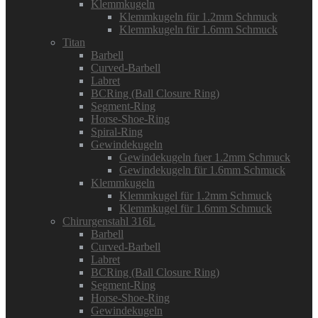
Klemmkugeln
Klemmkugeln für 1.2mm Schmuck
Klemmkugeln für 1.6mm Schmuck
Titan
Barbell
Curved-Barbell
Labret
BCRing (Ball Closure Ring)
Segment-Ring
Horse-Shoe-Ring
Spiral-Ring
Gewindekugeln
Gewindekugeln fuer 1.2mm Schmuck
Gewindekugeln für 1.6mm Schmuck
Klemmkugeln
Klemmkugel für 1.2mm Schmuck
Klemmkugel für 1.6mm Schmuck
Chirurgenstahl 316L
Barbell
Curved-Barbell
Labret
BCRing (Ball Closure Ring)
Segment-Ring
Horse-Shoe-Ring
Gewindekugeln