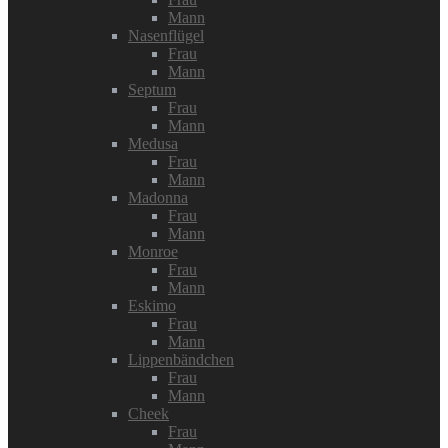
Mann
Nasenflügel
Frau
Mann
Septum
Frau
Mann
Medusa
Frau
Mann
Madonna
Frau
Mann
Monroe
Frau
Mann
Eskimo
Frau
Mann
Lippenbändchen
Frau
Mann
Cheek
Frau