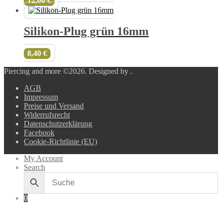
12,00
€
Silikon-Plug grün 16mm
8,40
€
Piercing and more ©2026.
Designed by
.
AGB
Impressum
Preise und Versand
Widerrufsrecht
Datenschutzerklärung
Facebook
Cookie-Richtlinie (EU)
My Account
Search
0