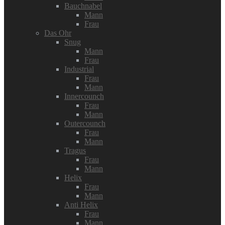
Bauchnabel
Mann
Frau
Das Ohr
Snug
Mann
Frau
Industrial
Frau
Mann
Innercounch
Frau
Mann
Outercounch
Frau
Mann
Tragus
Frau
Mann
Helix
Frau
Mann
Anti Helix
Frau
Mann