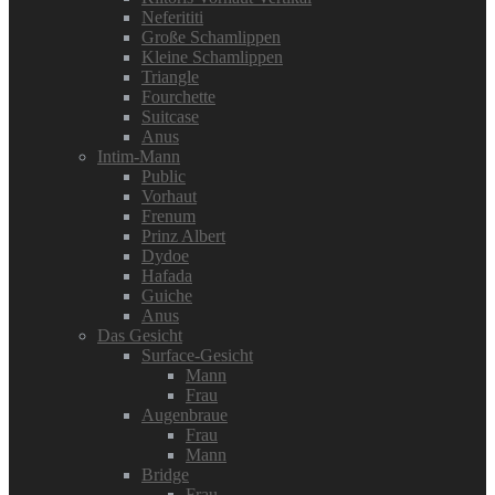
Neferititi
Große Schamlippen
Kleine Schamlippen
Triangle
Fourchette
Suitcase
Anus
Intim-Mann
Public
Vorhaut
Frenum
Prinz Albert
Dydoe
Hafada
Guiche
Anus
Das Gesicht
Surface-Gesicht
Mann
Frau
Augenbraue
Frau
Mann
Bridge
Frau