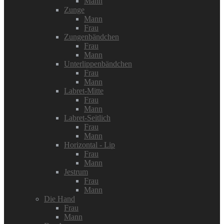
Mann
Zunge
Mann
Frau
Zungenbändchen
Frau
Mann
Unterlippenbändchen
Frau
Mann
Labret-Mitte
Frau
Mann
Labret-Seitlich
Frau
Mann
Horizontal - Lip
Frau
Mann
Jestrum
Frau
Mann
Die Hand
Frau
Mann