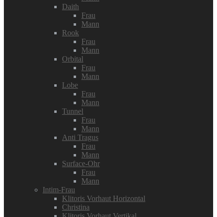
Daith
Frau
Mann
Rook
Frau
Mann
Orbital
Frau
Mann
Lobe
Frau
Mann
Tunnel
Frau
Mann
Anti Tragus
Frau
Mann
Surface-Ohr
Frau
Mann
Intim-Frau
Klitoris Vorhaut Horizontal
Christina
Klitoris Vorhaut Vertikal