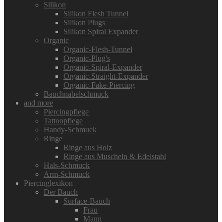
Silikon
Silikon Flesh Tunnel
Silikon Plugs
Silikon Spiral Expander
Organic
Organic-Flesh-Tunnel
Organic-Plug's
Organic-Spiral-Expander
Organic-Straight-Expander
Organic-Fake-Piercing
Bauchnabelschmuck
and more
Piercingpflege
Tattoopflege
Handy-Schmuck
Ringe
Ringe aus Holz
Ringe aus Muscheln & Edelstahl
Hals-Schmuck
Arm-Schmuck
Piercinglexikon
Der Bauch
Surface-Bauch
Frau
Mann