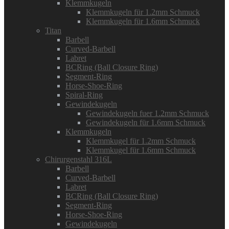
Klemmkugeln
Klemmkugeln für 1.2mm Schmuck
Klemmkugeln für 1.6mm Schmuck
Titan
Barbell
Curved-Barbell
Labret
BCRing (Ball Closure Ring)
Segment-Ring
Horse-Shoe-Ring
Spiral-Ring
Gewindekugeln
Gewindekugeln fuer 1.2mm Schmuck
Gewindekugeln für 1.6mm Schmuck
Klemmkugeln
Klemmkugel für 1.2mm Schmuck
Klemmkugel für 1.6mm Schmuck
Chirurgenstahl 316L
Barbell
Curved-Barbell
Labret
BCRing (Ball Closure Ring)
Segment-Ring
Horse-Shoe-Ring
Gewindekugeln