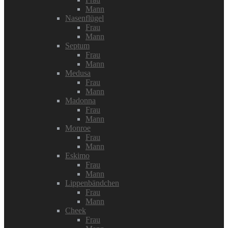
Mann
Nasenflügel
Frau
Mann
Septum
Frau
Mann
Medusa
Frau
Mann
Madonna
Frau
Mann
Monroe
Frau
Mann
Eskimo
Frau
Mann
Lippenbändchen
Frau
Mann
Cheek
Frau