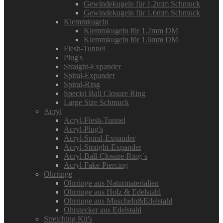
Gewindekugeln für 1.2mm Schmuck
Gewindekugeln für 1.6mm Schmuck
Klemmkugeln
Klemmkugeln für 1.2mm DM
Klemmkugeln für 1.6mm DM
Flesh-Tunnel
Plug's
Straight-Expander
Spiral-Expander
Spiral-Ring
Special Ball Closure Ring
Large Size Schmuck
Acryl
Acryl-Flesh-Tunnel
Acryl-Plug's
Acryl-Spiral-Expander
Acryl-Straight-Expander
Acryl-Ball-Closure-Ring`s
Acryl-Fake-Piercing
Ohrringe
Ohrringe aus Naturmaterialien
Ohrringe aus Holz & Edelstahl
Ohrringe aus Muscheln&Edelstahl
Ohrstecker aus Edelstahl
Stretching Kit's