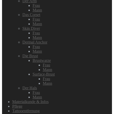
Der Arm
Frau
Mann
Das Corset
Frau
Mann
Skin Diver
Frau
Mann
Dermal Anchor
Frau
Mann
Die Brust
Brustwarze
Frau
Mann
Surface-Brust
Frau
Mann
Der Hals
Frau
Mann
Materialkunde & Infos
Pflege
Tattooentfernung