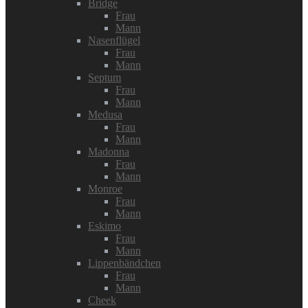
Bridge
Frau
Mann
Nasenflügel
Frau
Mann
Septum
Frau
Mann
Medusa
Frau
Mann
Madonna
Frau
Mann
Monroe
Frau
Mann
Eskimo
Frau
Mann
Lippenbändchen
Frau
Mann
Cheek