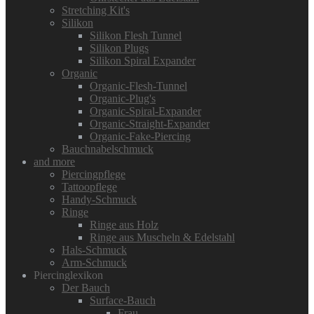
Stretching Kit's
Silikon
Silikon Flesh Tunnel
Silikon Plugs
Silikon Spiral Expander
Organic
Organic-Flesh-Tunnel
Organic-Plug's
Organic-Spiral-Expander
Organic-Straight-Expander
Organic-Fake-Piercing
Bauchnabelschmuck
and more
Piercingpflege
Tattoopflege
Handy-Schmuck
Ringe
Ringe aus Holz
Ringe aus Muscheln & Edelstahl
Hals-Schmuck
Arm-Schmuck
Piercinglexikon
Der Bauch
Surface-Bauch
Frau