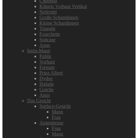
Christina
Klitoris Vorhaut Vertikal
Neferititi
Große Schamlippen
Kleine Schamlippen
Triangle
Fourchette
Suitcase
Anus
Intim-Mann
Public
Vorhaut
Frenum
Prinz Albert
Dydoe
Hafada
Guiche
Anus
Das Gesicht
Surface-Gesicht
Mann
Frau
Augenbraue
Frau
Mann