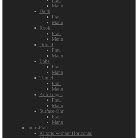
Frau
Mann
Daith
Frau
Mann
Rook
Frau
Mann
Orbital
Frau
Mann
Lobe
Frau
Mann
Tunnel
Frau
Mann
Anti Tragus
Frau
Mann
Surface-Ohr
Frau
Mann
Intim-Frau
Klitoris Vorhaut Horizontal