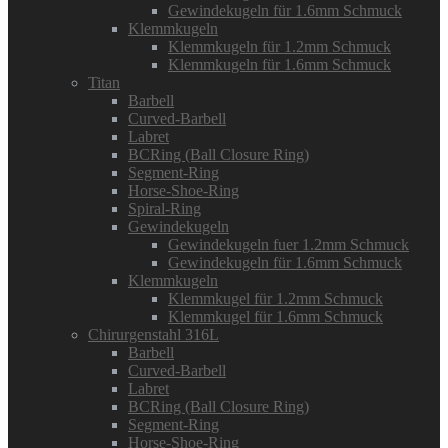
Gewindekugeln für 1.6mm Schmuck
Klemmkugeln
Klemmkugeln für 1.2mm Schmuck
Klemmkugeln für 1.6mm Schmuck
Titan
Barbell
Curved-Barbell
Labret
BCRing (Ball Closure Ring)
Segment-Ring
Horse-Shoe-Ring
Spiral-Ring
Gewindekugeln
Gewindekugeln fuer 1.2mm Schmuck
Gewindekugeln für 1.6mm Schmuck
Klemmkugeln
Klemmkugel für 1.2mm Schmuck
Klemmkugel für 1.6mm Schmuck
Chirurgenstahl 316L
Barbell
Curved-Barbell
Labret
BCRing (Ball Closure Ring)
Segment-Ring
Horse-Shoe-Ring