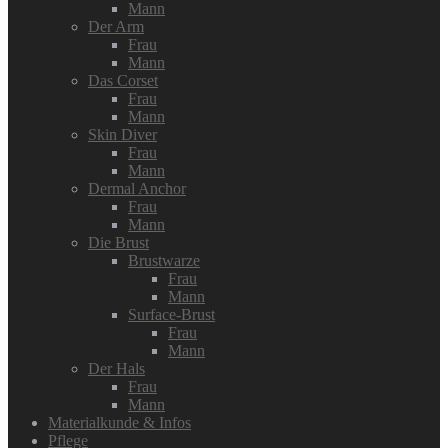
Mann
Der Arm
Frau
Mann
Das Corset
Frau
Mann
Skin Diver
Frau
Mann
Dermal Anchor
Frau
Mann
Die Brust
Brustwarze
Frau
Mann
Surface-Brust
Frau
Mann
Der Hals
Frau
Mann
Materialkunde & Infos
Pflege