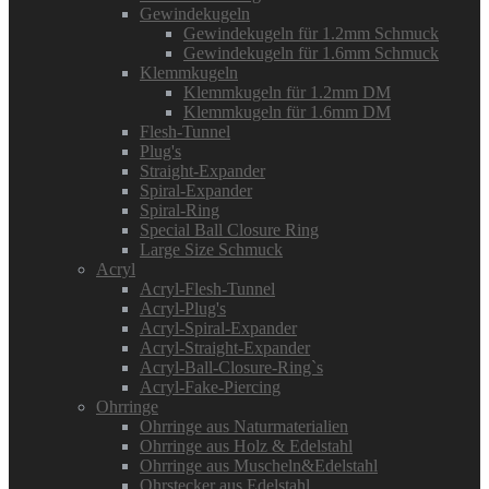
Gewindekugeln
Gewindekugeln für 1.2mm Schmuck
Gewindekugeln für 1.6mm Schmuck
Klemmkugeln
Klemmkugeln für 1.2mm DM
Klemmkugeln für 1.6mm DM
Flesh-Tunnel
Plug's
Straight-Expander
Spiral-Expander
Spiral-Ring
Special Ball Closure Ring
Large Size Schmuck
Acryl
Acryl-Flesh-Tunnel
Acryl-Plug's
Acryl-Spiral-Expander
Acryl-Straight-Expander
Acryl-Ball-Closure-Ring`s
Acryl-Fake-Piercing
Ohrringe
Ohrringe aus Naturmaterialien
Ohrringe aus Holz & Edelstahl
Ohrringe aus Muscheln&Edelstahl
Ohrstecker aus Edelstahl