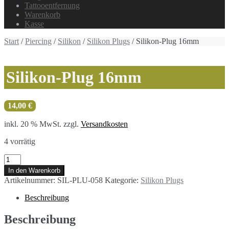
Tattooentfernung
Warenkorb
Kasse
Start
/
Piercing
/
Silikon
/
Silikon Plugs
/ Silikon-Plug 16mm
Silikon-Plug 16mm
14,00
€
inkl. 20 % MwSt.
zzgl.
Versandkosten
4 vorrätig
Silikon-
Plug
In den Warenkorb
16mm
Artikelnummer:
SIL-PLU-058
Kategorie:
Silikon Plugs
Menge
Beschreibung
Beschreibung