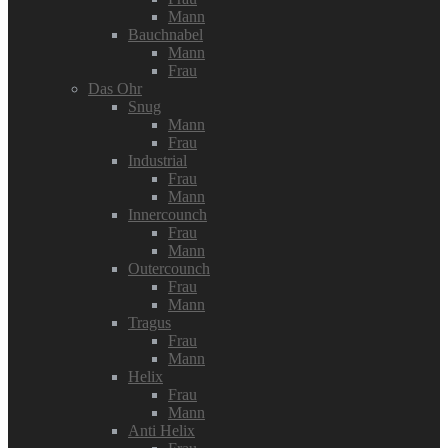
Mann
Bauchnabel
Mann
Frau
Das Ohr
Snug
Mann
Frau
Industrial
Frau
Mann
Innercounch
Frau
Mann
Outercounch
Frau
Mann
Tragus
Frau
Mann
Helix
Frau
Mann
Anti Helix