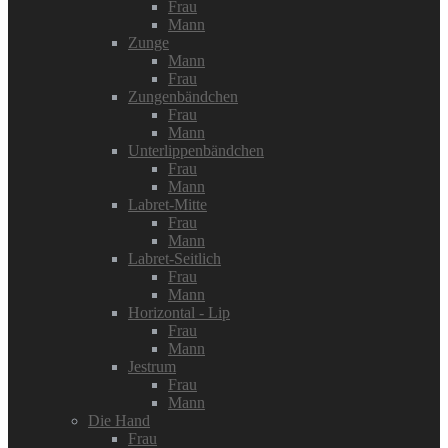
Frau
Mann
Zunge
Mann
Frau
Zungenbändchen
Frau
Mann
Unterlippenbändchen
Frau
Mann
Labret-Mitte
Frau
Mann
Labret-Seitlich
Frau
Mann
Horizontal - Lip
Frau
Mann
Jestrum
Frau
Mann
Die Hand
Frau