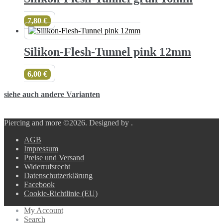
7,80
€
Silikon-Flesh-Tunnel pink 12mm
6,00
€
siehe auch andere Varianten
Piercing and more ©2026.
Designed by
.
AGB
Impressum
Preise und Versand
Widerrufsrecht
Datenschutzerklärung
Facebook
Cookie-Richtlinie (EU)
My Account
Search