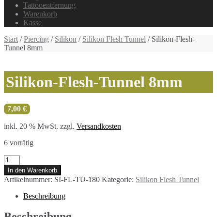
Tattooentfernung
Warenkorb
Kasse
Start
/
Piercing
/
Silikon
/
Silikon Flesh Tunnel
/ Silikon-Flesh-
Tunnel 8mm
Silikon-Flesh-Tunnel 8mm
7,00
€
inkl. 20 % MwSt.
zzgl.
Versandkosten
6 vorrätig
Silikon-
Flesh-
In den Warenkorb
Tunnel
Artikelnummer:
SI-FL-TU-180
Kategorie:
Silikon Flesh Tunnel
8mm
Menge
Beschreibung
Beschreibung