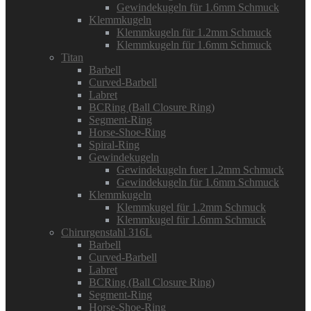
Gewindekugeln für 1.6mm Schmuck
Klemmkugeln
Klemmkugeln für 1.2mm Schmuck
Klemmkugeln für 1.6mm Schmuck
Titan
Barbell
Curved-Barbell
Labret
BCRing (Ball Closure Ring)
Segment-Ring
Horse-Shoe-Ring
Spiral-Ring
Gewindekugeln
Gewindekugeln fuer 1.2mm Schmuck
Gewindekugeln für 1.6mm Schmuck
Klemmkugeln
Klemmkugel für 1.2mm Schmuck
Klemmkugel für 1.6mm Schmuck
Chirurgenstahl 316L
Barbell
Curved-Barbell
Labret
BCRing (Ball Closure Ring)
Segment-Ring
Horse-Shoe-Ring