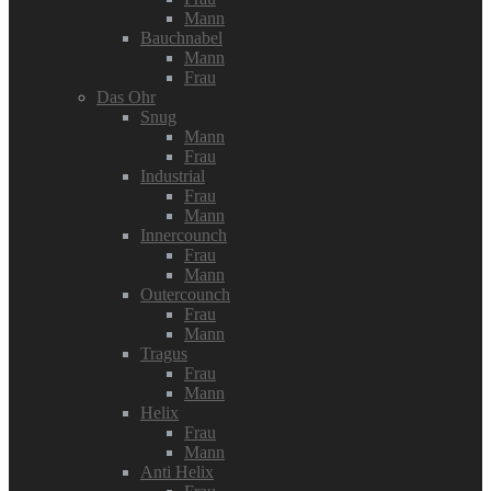
Mann
Bauchnabel
Mann
Frau
Das Ohr
Snug
Mann
Frau
Industrial
Frau
Mann
Innercounch
Frau
Mann
Outercounch
Frau
Mann
Tragus
Frau
Mann
Helix
Frau
Mann
Anti Helix