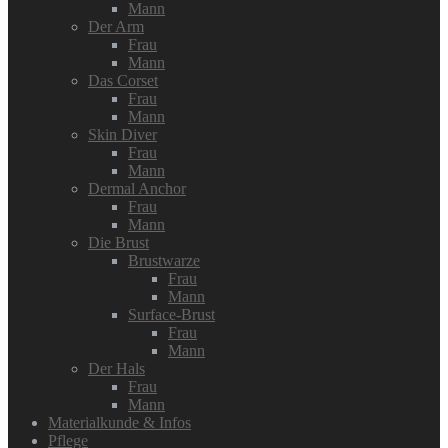
Mann
Der Arm
Frau
Mann
Das Corset
Frau
Mann
Skin Diver
Frau
Mann
Dermal Anchor
Frau
Mann
Die Brust
Brustwarze
Frau
Mann
Surface-Brust
Frau
Mann
Der Hals
Frau
Mann
Materialkunde & Infos
Pflege