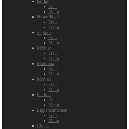
Bridge
Frau
Mann
Nasenflügel
Frau
Mann
Septum
Frau
Mann
Medusa
Frau
Mann
Madonna
Frau
Mann
Monroe
Frau
Mann
Eskimo
Frau
Mann
Lippenbändchen
Frau
Mann
Cheek