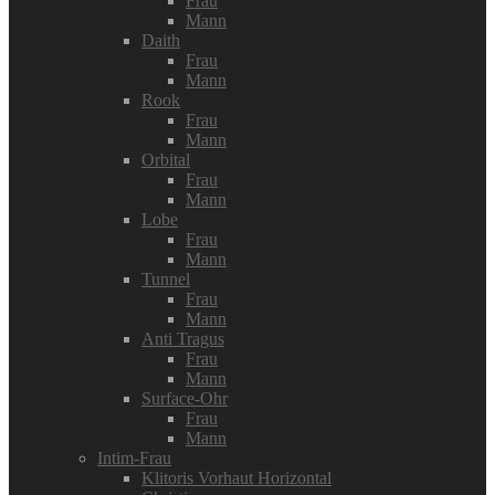
Frau
Mann
Daith
Frau
Mann
Rook
Frau
Mann
Orbital
Frau
Mann
Lobe
Frau
Mann
Tunnel
Frau
Mann
Anti Tragus
Frau
Mann
Surface-Ohr
Frau
Mann
Intim-Frau
Klitoris Vorhaut Horizontal