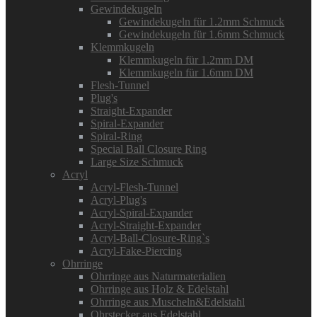
Gewindekugeln
Gewindekugeln für 1.2mm Schmuck
Gewindekugeln für 1.6mm Schmuck
Klemmkugeln
Klemmkugeln für 1.2mm DM
Klemmkugeln für 1.6mm DM
Flesh-Tunnel
Plug's
Straight-Expander
Spiral-Expander
Spiral-Ring
Special Ball Closure Ring
Large Size Schmuck
Acryl
Acryl-Flesh-Tunnel
Acryl-Plug's
Acryl-Spiral-Expander
Acryl-Straight-Expander
Acryl-Ball-Closure-Ring`s
Acryl-Fake-Piercing
Ohrringe
Ohrringe aus Naturmaterialien
Ohrringe aus Holz & Edelstahl
Ohrringe aus Muscheln&Edelstahl
Ohrstecker aus Edelstahl