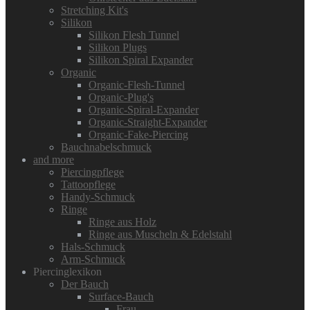
Stretching Kit's
Silikon
Silikon Flesh Tunnel
Silikon Plugs
Silikon Spiral Expander
Organic
Organic-Flesh-Tunnel
Organic-Plug's
Organic-Spiral-Expander
Organic-Straight-Expander
Organic-Fake-Piercing
Bauchnabelschmuck
and more
Piercingpflege
Tattoopflege
Handy-Schmuck
Ringe
Ringe aus Holz
Ringe aus Muscheln & Edelstahl
Hals-Schmuck
Arm-Schmuck
Piercinglexikon
Der Bauch
Surface-Bauch
Frau