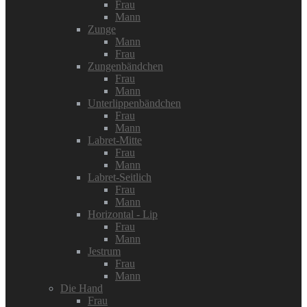
Frau
Mann
Zunge
Mann
Frau
Zungenbändchen
Frau
Mann
Unterlippenbändchen
Frau
Mann
Labret-Mitte
Frau
Mann
Labret-Seitlich
Frau
Mann
Horizontal - Lip
Frau
Mann
Jestrum
Frau
Mann
Die Hand
Frau