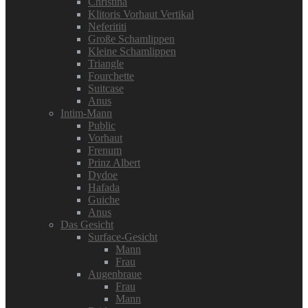
Christina
Klitoris Vorhaut Vertikal
Neferititi
Große Schamlippen
Kleine Schamlippen
Triangle
Fourchette
Suitcase
Anus
Intim-Mann
Public
Vorhaut
Frenum
Prinz Albert
Dydoe
Hafada
Guiche
Anus
Das Gesicht
Surface-Gesicht
Mann
Frau
Augenbraue
Frau
Mann