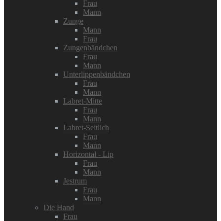
Frau
Mann
Zunge
Mann
Frau
Zungenbändchen
Frau
Mann
Unterlippenbändchen
Frau
Mann
Labret-Mitte
Frau
Mann
Labret-Seitlich
Frau
Mann
Horizontal - Lip
Frau
Mann
Jestrum
Frau
Mann
Die Hand
Frau