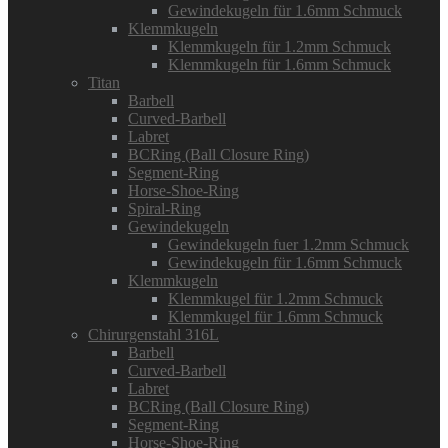
Gewindekugeln für 1.6mm Schmuck
Klemmkugeln
Klemmkugeln für 1.2mm Schmuck
Klemmkugeln für 1.6mm Schmuck
Titan
Barbell
Curved-Barbell
Labret
BCRing (Ball Closure Ring)
Segment-Ring
Horse-Shoe-Ring
Spiral-Ring
Gewindekugeln
Gewindekugeln fuer 1.2mm Schmuck
Gewindekugeln für 1.6mm Schmuck
Klemmkugeln
Klemmkugel für 1.2mm Schmuck
Klemmkugel für 1.6mm Schmuck
Chirurgenstahl 316L
Barbell
Curved-Barbell
Labret
BCRing (Ball Closure Ring)
Segment-Ring
Horse-Shoe-Ring