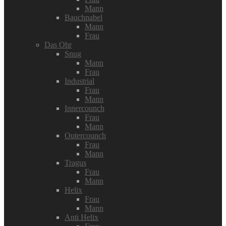
Mann
Bauchnabel
Mann
Frau
Das Ohr
Snug
Mann
Frau
Industrial
Frau
Mann
Innercounch
Frau
Mann
Outercounch
Frau
Mann
Tragus
Frau
Mann
Helix
Frau
Mann
Anti Helix