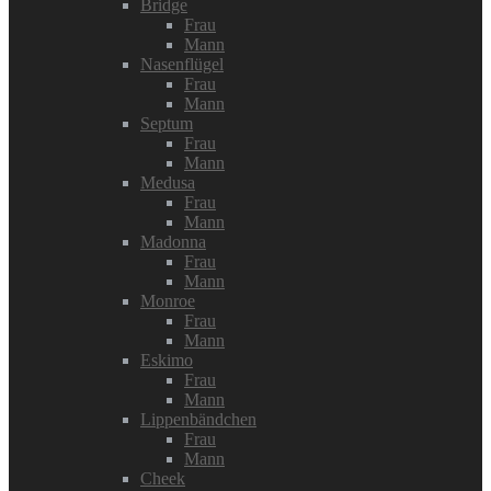
Bridge
Frau
Mann
Nasenflügel
Frau
Mann
Septum
Frau
Mann
Medusa
Frau
Mann
Madonna
Frau
Mann
Monroe
Frau
Mann
Eskimo
Frau
Mann
Lippenbändchen
Frau
Mann
Cheek