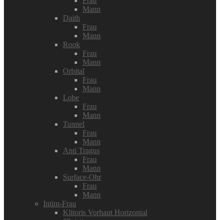
Frau
Mann
Daith
Frau
Mann
Rook
Frau
Mann
Orbital
Frau
Mann
Lobe
Frau
Mann
Tunnel
Frau
Mann
Anti Tragus
Frau
Mann
Surface-Ohr
Frau
Mann
Intim-Frau
Klitoris Vorhaut Horizontal