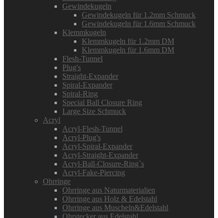
Gewindekugeln
Gewindekugeln für 1.2mm Schmuck
Gewindekugeln für 1.6mm Schmuck
Klemmkugeln
Klemmkugeln für 1.2mm DM
Klemmkugeln für 1.6mm DM
Flesh-Tunnel
Plug's
Straight-Expander
Spiral-Expander
Spiral-Ring
Special Ball Closure Ring
Large Size Schmuck
Acryl
Acryl-Flesh-Tunnel
Acryl-Plug's
Acryl-Spiral-Expander
Acryl-Straight-Expander
Acryl-Ball-Closure-Ring`s
Acryl-Fake-Piercing
Ohrringe
Ohrringe aus Naturmaterialien
Ohrringe aus Holz & Edelstahl
Ohrringe aus Muscheln&Edelstahl
Ohrstecker aus Edelstahl