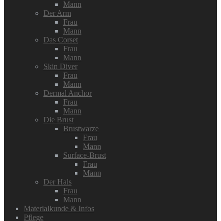
Mann
Der Arm
Frau
Mann
Das Corset
Frau
Mann
Skin Diver
Frau
Mann
Dermal Anchor
Frau
Mann
Die Brust
Brustwarze
Frau
Mann
Surface-Brust
Frau
Mann
Der Hals
Frau
Mann
Materialkunde & Infos
Pflege