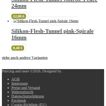
24mm
12,00
€
Silikon-Flesh-Tunnel pink-Spirale
16mm
8,40
€
siehe auch andere Varianten
Piercing and more ©2026.
Designed by
.
AGB
Impressum
Preise und Versand
Widerrufsrecht
Datenschutzerklärung
Facebook
Cookie-Richtlinie (EU)