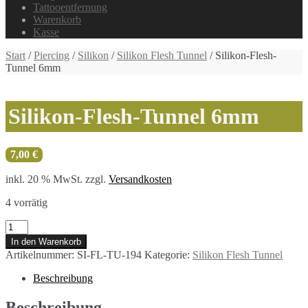
Tattooentfernung
Warenkorb
Kasse
Start
/
Piercing
/
Silikon
/
Silikon Flesh Tunnel
/ Silikon-Flesh-
Tunnel 6mm
Silikon-Flesh-Tunnel 6mm
7,00
€
inkl. 20 % MwSt.
zzgl.
Versandkosten
4 vorrätig
Silikon-
Flesh-
In den Warenkorb
Tunnel
Artikelnummer:
SI-FL-TU-194
Kategorie:
Silikon Flesh Tunnel
6mm
Menge
Beschreibung
Beschreibung