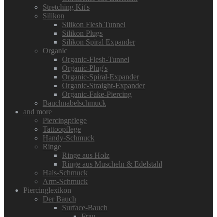
Stretching Kit's
Silikon
Silikon Flesh Tunnel
Silikon Plugs
Silikon Spiral Expander
Organic
Organic-Flesh-Tunnel
Organic-Plug's
Organic-Spiral-Expander
Organic-Straight-Expander
Organic-Fake-Piercing
Bauchnabelschmuck
and more
Piercingpflege
Tattoopflege
Handy-Schmuck
Ringe
Ringe aus Holz
Ringe aus Muscheln & Edelstahl
Hals-Schmuck
Arm-Schmuck
Piercinglexikon
Der Bauch
Surface-Bauch
Frau