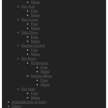
Mann
Der Arm
Frau
Mann
Das Corset
Frau
Mann
Skin Diver
Frau
Mann
Dermal Anchor
Frau
Mann
Die Brust
Brustwarze
Frau
Mann
Surface-Brust
Frau
Mann
Der Hals
Frau
Mann
Materialkunde & Infos
Pflege