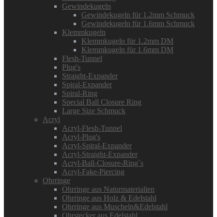
Gewindekugeln
Gewindekugeln für 1.2mm Schmuck
Gewindekugeln für 1.6mm Schmuck
Klemmkugeln
Klemmkugeln für 1.2mm DM
Klemmkugeln für 1.6mm DM
Flesh-Tunnel
Plug's
Straight-Expander
Spiral-Expander
Spiral-Ring
Special Ball Closure Ring
Large Size Schmuck
Acryl
Acryl-Flesh-Tunnel
Acryl-Plug's
Acryl-Spiral-Expander
Acryl-Straight-Expander
Acryl-Ball-Closure-Ring`s
Acryl-Fake-Piercing
Ohrringe
Ohrringe aus Naturmaterialien
Ohrringe aus Holz & Edelstahl
Ohrringe aus Muscheln&Edelstahl
Ohrstecker aus Edelstahl