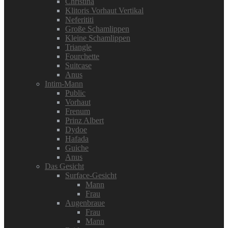
Christina
Klitoris Vorhaut Vertikal
Neferititi
Große Schamlippen
Kleine Schamlippen
Triangle
Fourchette
Suitcase
Anus
Intim-Mann
Public
Vorhaut
Frenum
Prinz Albert
Dydoe
Hafada
Guiche
Anus
Das Gesicht
Surface-Gesicht
Mann
Frau
Augenbraue
Frau
Mann