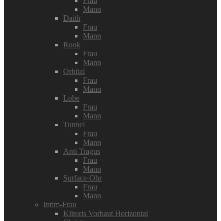
Frau
Mann
Daith
Frau
Mann
Rook
Frau
Mann
Orbital
Frau
Mann
Lobe
Frau
Mann
Tunnel
Frau
Mann
Anti Tragus
Frau
Mann
Surface-Ohr
Frau
Mann
Intim-Frau
Klitoris Vorhaut Horizontal