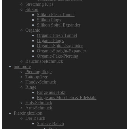
Stretching Kit's
Silikon
Silikon Flesh Tunnel
Silikon Plugs
Silikon Spiral Expander
Organic
Organic-Flesh-Tunnel
Organic-Plug's
Organic-Spiral-Expander
Organic-Straight-Expander
Organic-Fake-Piercing
Bauchnabelschmuck
and more
Piercingpflege
Tattoopflege
Handy-Schmuck
Ringe
Ringe aus Holz
Ringe aus Muscheln & Edelstahl
Hals-Schmuck
Arm-Schmuck
Piercinglexikon
Der Bauch
Surface-Bauch
Frau