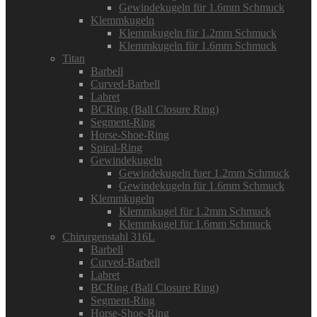
Gewindekugeln für 1.6mm Schmuck
Klemmkugeln
Klemmkugeln für 1.2mm Schmuck
Klemmkugeln für 1.6mm Schmuck
Titan
Barbell
Curved-Barbell
Labret
BCRing (Ball Closure Ring)
Segment-Ring
Horse-Shoe-Ring
Spiral-Ring
Gewindekugeln
Gewindekugeln fuer 1.2mm Schmuck
Gewindekugeln für 1.6mm Schmuck
Klemmkugeln
Klemmkugel für 1.2mm Schmuck
Klemmkugel für 1.6mm Schmuck
Chirurgenstahl 316L
Barbell
Curved-Barbell
Labret
BCRing (Ball Closure Ring)
Segment-Ring
Horse-Shoe-Ring