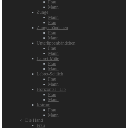
Frau
Mann
Zunge
Mann
Frau
Zungenbändchen
Frau
Mann
Unterlippenbändchen
Frau
Mann
Labret-Mitte
Frau
Mann
Labret-Seitlich
Frau
Mann
Horizontal - Lip
Frau
Mann
Jestrum
Frau
Mann
Die Hand
Frau