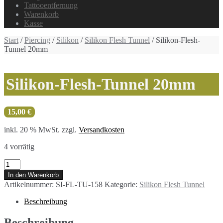
Tattooentfernung
Warenkorb
Kasse
Start
/
Piercing
/
Silikon
/
Silikon Flesh Tunnel
/ Silikon-Flesh-
Tunnel 20mm
Silikon-Flesh-Tunnel 20mm
15,00
€
inkl. 20 % MwSt.
zzgl.
Versandkosten
4 vorrätig
Silikon-
Flesh-
In den Warenkorb
Tunnel
Artikelnummer:
SI-FL-TU-158
Kategorie:
Silikon Flesh Tunnel
20mm
Menge
Beschreibung
Beschreibung