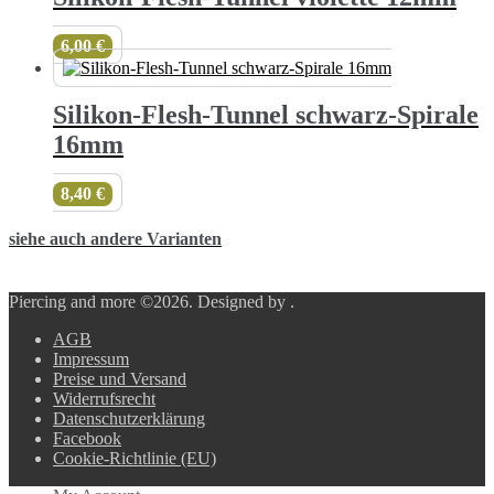
6,00
€
Silikon-Flesh-Tunnel schwarz-Spirale
16mm
8,40
€
siehe auch andere Varianten
Piercing and more ©2026.
Designed by
.
AGB
Impressum
Preise und Versand
Widerrufsrecht
Datenschutzerklärung
Facebook
Cookie-Richtlinie (EU)