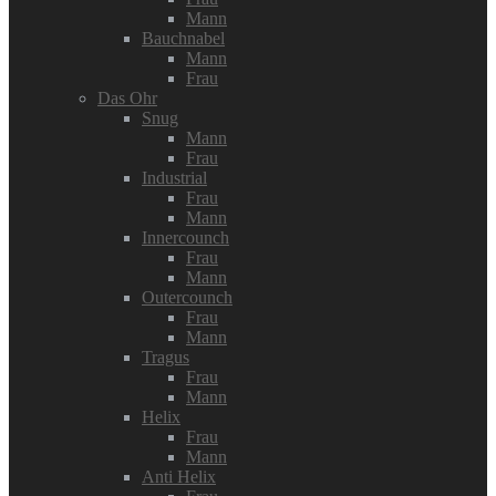
Mann
Bauchnabel
Mann
Frau
Das Ohr
Snug
Mann
Frau
Industrial
Frau
Mann
Innercounch
Frau
Mann
Outercounch
Frau
Mann
Tragus
Frau
Mann
Helix
Frau
Mann
Anti Helix