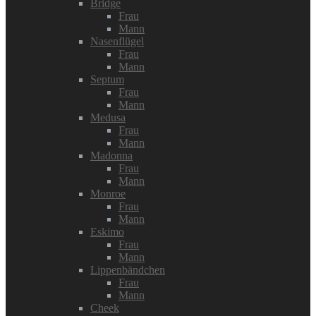
Bridge
Frau
Mann
Nasenflügel
Frau
Mann
Septum
Frau
Mann
Medusa
Frau
Mann
Madonna
Frau
Mann
Monroe
Frau
Mann
Eskimo
Frau
Mann
Lippenbändchen
Frau
Mann
Cheek