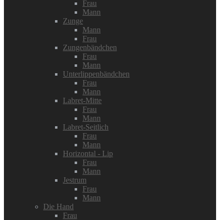
Frau
Mann
Zunge
Mann
Frau
Zungenbändchen
Frau
Mann
Unterlippenbändchen
Frau
Mann
Labret-Mitte
Frau
Mann
Labret-Seitlich
Frau
Mann
Horizontal - Lip
Frau
Mann
Jestrum
Frau
Mann
Die Hand
Frau