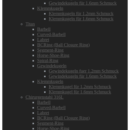
Gewindekugeln für 1.6mm Schmuck
Klemmkugeln
Klemmkugeln für 1.2mm Schmuck
Klemmkugeln für 1.6mm Schmuck
Titan
Barbell
Curved-Barbell
Labret
BCRing (Ball Closure Ring)
Segment-Ring
Horse-Shoe-Ring
Spiral-Ring
Gewindekugeln
Gewindekugeln fuer 1.2mm Schmuck
Gewindekugeln für 1.6mm Schmuck
Klemmkugeln
Klemmkugel für 1.2mm Schmuck
Klemmkugel für 1.6mm Schmuck
Chirurgenstahl 316L
Barbell
Curved-Barbell
Labret
BCRing (Ball Closure Ring)
Segment-Ring
Horse-Shoe-Ring