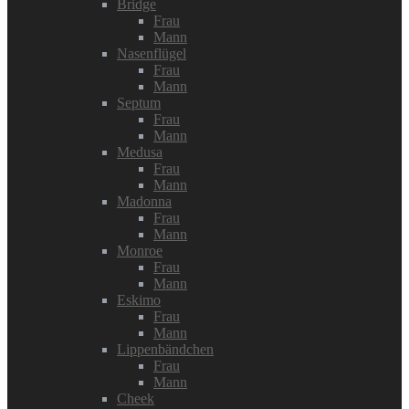
Bridge
Frau
Mann
Nasenflügel
Frau
Mann
Septum
Frau
Mann
Medusa
Frau
Mann
Madonna
Frau
Mann
Monroe
Frau
Mann
Eskimo
Frau
Mann
Lippenbändchen
Frau
Mann
Cheek