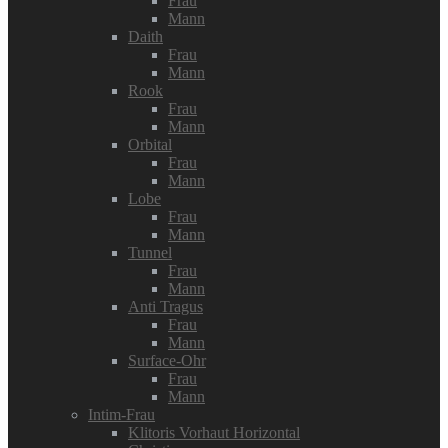
Frau
Mann
Daith
Frau
Mann
Rook
Frau
Mann
Orbital
Frau
Mann
Lobe
Frau
Mann
Tunnel
Frau
Mann
Anti Tragus
Frau
Mann
Surface-Ohr
Frau
Mann
Intim-Frau
Klitoris Vorhaut Horizontal