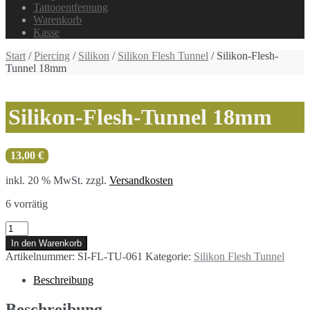
Tattooentfernung
Warenkorb
Kasse
Start
/
Piercing
/
Silikon
/
Silikon Flesh Tunnel
/ Silikon-Flesh-
Tunnel 18mm
Silikon-Flesh-Tunnel 18mm
13,00
€
inkl. 20 % MwSt.
zzgl.
Versandkosten
6 vorrätig
Silikon-
Flesh-
In den Warenkorb
Tunnel
Artikelnummer:
SI-FL-TU-061
Kategorie:
Silikon Flesh Tunnel
18mm
Menge
Beschreibung
Beschreibung