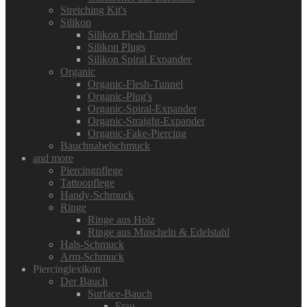
Stretching Kit's
Silikon
Silikon Flesh Tunnel
Silikon Plugs
Silikon Spiral Expander
Organic
Organic-Flesh-Tunnel
Organic-Plug's
Organic-Spiral-Expander
Organic-Straight-Expander
Organic-Fake-Piercing
Bauchnabelschmuck
and more
Piercingpflege
Tattoopflege
Handy-Schmuck
Ringe
Ringe aus Holz
Ringe aus Muscheln & Edelstahl
Hals-Schmuck
Arm-Schmuck
Piercinglexikon
Der Bauch
Surface-Bauch
Frau