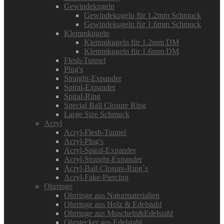
Gewindekugeln
Gewindekugeln für 1.2mm Schmuck
Gewindekugeln für 1.6mm Schmuck
Klemmkugeln
Klemmkugeln für 1.2mm DM
Klemmkugeln für 1.6mm DM
Flesh-Tunnel
Plug's
Straight-Expander
Spiral-Expander
Spiral-Ring
Special Ball Closure Ring
Large Size Schmuck
Acryl
Acryl-Flesh-Tunnel
Acryl-Plug's
Acryl-Spiral-Expander
Acryl-Straight-Expander
Acryl-Ball-Closure-Ring`s
Acryl-Fake-Piercing
Ohrringe
Ohrringe aus Naturmaterialien
Ohrringe aus Holz & Edelstahl
Ohrringe aus Muscheln&Edelstahl
Ohrstecker aus Edelstahl