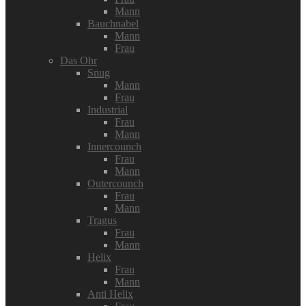
Mann
Bauchnabel
Mann
Frau
Das Ohr
Snug
Mann
Frau
Industrial
Frau
Mann
Innercounch
Frau
Mann
Outercounch
Frau
Mann
Tragus
Frau
Mann
Helix
Frau
Mann
Anti Helix