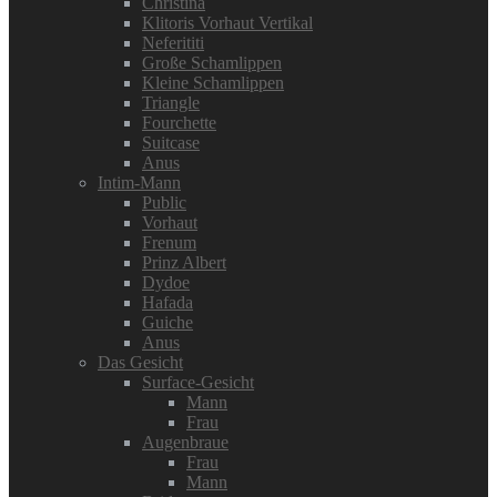
Christina
Klitoris Vorhaut Vertikal
Neferititi
Große Schamlippen
Kleine Schamlippen
Triangle
Fourchette
Suitcase
Anus
Intim-Mann
Public
Vorhaut
Frenum
Prinz Albert
Dydoe
Hafada
Guiche
Anus
Das Gesicht
Surface-Gesicht
Mann
Frau
Augenbraue
Frau
Mann