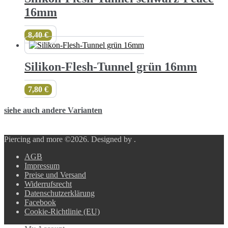
16mm
8,40
€
Silikon-Flesh-Tunnel grün 16mm
7,80
€
siehe auch andere Varianten
Piercing and more ©2026.
Designed by
.
AGB
Impressum
Preise und Versand
Widerrufsrecht
Datenschutzerklärung
Facebook
Cookie-Richtlinie (EU)