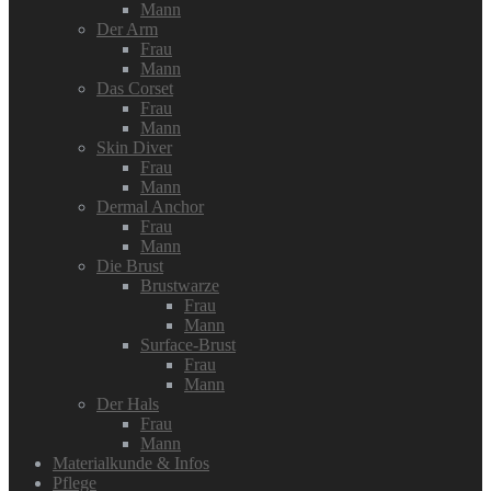
Mann
Der Arm
Frau
Mann
Das Corset
Frau
Mann
Skin Diver
Frau
Mann
Dermal Anchor
Frau
Mann
Die Brust
Brustwarze
Frau
Mann
Surface-Brust
Frau
Mann
Der Hals
Frau
Mann
Materialkunde & Infos
Pflege