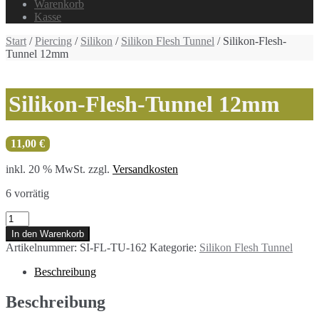
Warenkorb
Kasse
Start
/
Piercing
/
Silikon
/
Silikon Flesh Tunnel
/ Silikon-Flesh-
Tunnel 12mm
Silikon-Flesh-Tunnel 12mm
11,00
€
inkl. 20 % MwSt.
zzgl.
Versandkosten
6 vorrätig
Silikon-
Flesh-
In den Warenkorb
Tunnel
Artikelnummer:
SI-FL-TU-162
Kategorie:
Silikon Flesh Tunnel
12mm
Menge
Beschreibung
Beschreibung