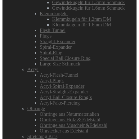
Gewindekugeln für 1.2mm Schmuck
Gewindekugeln für 1.6mm Schmuck
Klemmkugeln
Klemmkugeln für 1.2mm DM
Klemmkugeln für 1.6mm DM
Flesh-Tunnel
Plug's
Straight-Expander
Spiral-Expander
Spiral-Ring
Special Ball Closure Ring
Large Size Schmuck
Acryl
Acryl-Flesh-Tunnel
Acryl-Plug's
Acryl-Spiral-Expander
Acryl-Straight-Expander
Acryl-Ball-Closure-Ring`s
Acryl-Fake-Piercing
Ohrringe
Ohrringe aus Naturmaterialien
Ohrringe aus Holz & Edelstahl
Ohrringe aus Muscheln&Edelstahl
Ohrstecker aus Edelstahl
Stretching Kit's