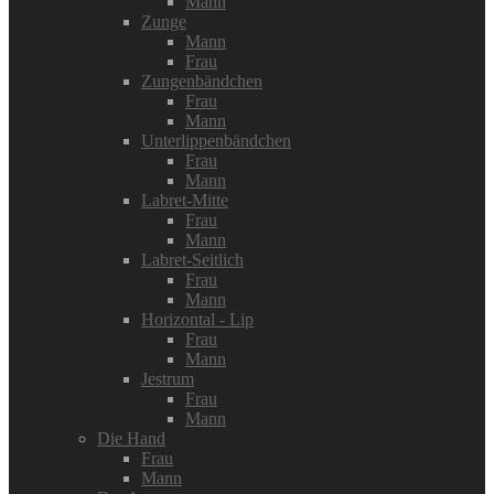
Mann
Zunge
Mann
Frau
Zungenbändchen
Frau
Mann
Unterlippenbändchen
Frau
Mann
Labret-Mitte
Frau
Mann
Labret-Seitlich
Frau
Mann
Horizontal - Lip
Frau
Mann
Jestrum
Frau
Mann
Die Hand
Frau
Mann