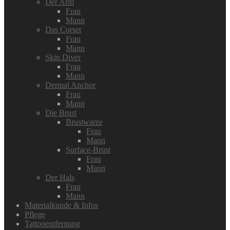
Der Arm
Frau
Mann
Das Corset
Frau
Mann
Skin Diver
Frau
Mann
Dermal Anchor
Frau
Mann
Die Brust
Brustwarze
Frau
Mann
Surface-Brust
Frau
Mann
Der Hals
Frau
Mann
Materialkunde & Infos
Pflege
Tattooentfernung