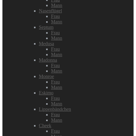
Mann
Nasenflügel
Frau
Mann
Septum
Frau
Mann
Medusa
Frau
Mann
Madonna
Frau
Mann
Monroe
Frau
Mann
Eskimo
Frau
Mann
Lippenbändchen
Frau
Mann
Cheek
Frau