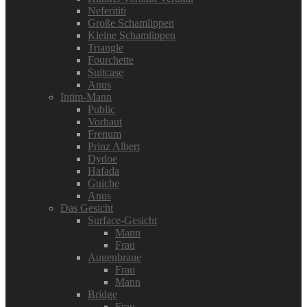
Neferititi
Große Schamlippen
Kleine Schamlippen
Triangle
Fourchette
Suitcase
Anus
Intim-Mann
Public
Vorhaut
Frenum
Prinz Albert
Dydoe
Hafada
Guiche
Anus
Das Gesicht
Surface-Gesicht
Mann
Frau
Augenbraue
Frau
Mann
Bridge
Frau