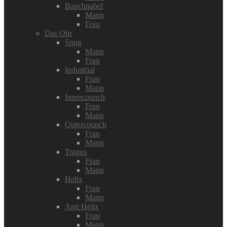
Bauchnabel
Mann
Frau
Das Ohr
Snug
Mann
Frau
Industrial
Frau
Mann
Innercounch
Frau
Mann
Outercounch
Frau
Mann
Tragus
Frau
Mann
Helix
Frau
Mann
Anti Helix
Frau
Mann