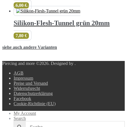
6,00
€
Silikon-Flesh-Tunnel grün 20mm
7,80
€
siehe auch andere Varianten
Piercing and more ©2026.
Designed by
.
AGB
Impressum
Preise und Versand
Widerrufsrecht
Datenschutzerklärung
Facebook
Cookie-Richtlinie (EU)
My Account
Search