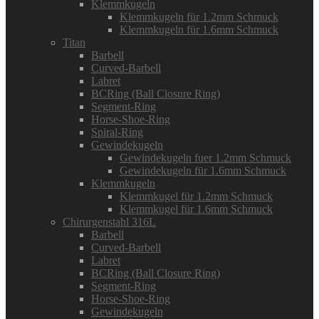
Klemmkugeln
Klemmkugeln für 1.2mm Schmuck
Klemmkugeln für 1.6mm Schmuck
Titan
Barbell
Curved-Barbell
Labret
BCRing (Ball Closure Ring)
Segment-Ring
Horse-Shoe-Ring
Spiral-Ring
Gewindekugeln
Gewindekugeln fuer 1.2mm Schmuck
Gewindekugeln für 1.6mm Schmuck
Klemmkugeln
Klemmkugel für 1.2mm Schmuck
Klemmkugel für 1.6mm Schmuck
Chirurgenstahl 316L
Barbell
Curved-Barbell
Labret
BCRing (Ball Closure Ring)
Segment-Ring
Horse-Shoe-Ring
Gewindekugeln