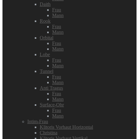
Daith
Frau
Mann
Rook
Frau
Mann
Orbital
Frau
Mann
Lobe
Frau
Mann
Tunnel
Frau
Mann
Anti Tragus
Frau
Mann
Surface-Ohr
Frau
Mann
Intim-Frau
Klitoris Vorhaut Horizontal
Christina
Klitoris Vorhaut Vertikal