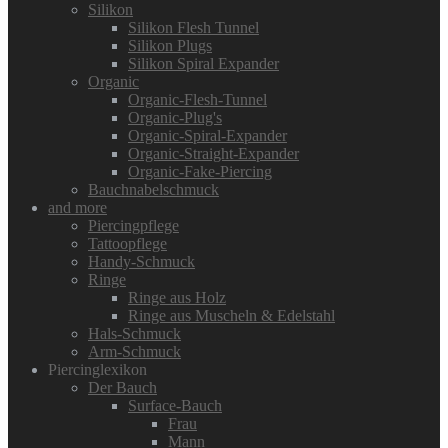
Silikon
Silikon Flesh Tunnel
Silikon Plugs
Silikon Spiral Expander
Organic
Organic-Flesh-Tunnel
Organic-Plug's
Organic-Spiral-Expander
Organic-Straight-Expander
Organic-Fake-Piercing
Bauchnabelschmuck
and more
Piercingpflege
Tattoopflege
Handy-Schmuck
Ringe
Ringe aus Holz
Ringe aus Muscheln & Edelstahl
Hals-Schmuck
Arm-Schmuck
Piercinglexikon
Der Bauch
Surface-Bauch
Frau
Mann