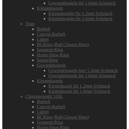
Gewindekugeln für 1.6mm Schmuck
Klemmkugeln
Klemmkugeln für 1.2mm Schmuck
Klemmkugeln für 1.6mm Schmuck
Titan
Barbell
Curved-Barbell
Labret
BCRing (Ball Closure Ring)
Segment-Ring
Horse-Shoe-Ring
Spiral-Ring
Gewindekugeln
Gewindekugeln fuer 1.2mm Schmuck
Gewindekugeln für 1.6mm Schmuck
Klemmkugeln
Klemmkugel für 1.2mm Schmuck
Klemmkugel für 1.6mm Schmuck
Chirurgenstahl 316L
Barbell
Curved-Barbell
Labret
BCRing (Ball Closure Ring)
Segment-Ring
Horse-Shoe-Ring