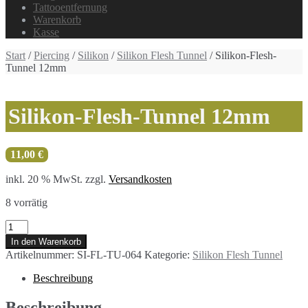
Tattooentfernung
Warenkorb
Kasse
Start
/
Piercing
/
Silikon
/
Silikon Flesh Tunnel
/ Silikon-Flesh-
Tunnel 12mm
Silikon-Flesh-Tunnel 12mm
11,00
€
inkl. 20 % MwSt.
zzgl.
Versandkosten
8 vorrätig
Silikon-
Flesh-
In den Warenkorb
Tunnel
Artikelnummer:
SI-FL-TU-064
Kategorie:
Silikon Flesh Tunnel
12mm
Menge
Beschreibung
Beschreibung