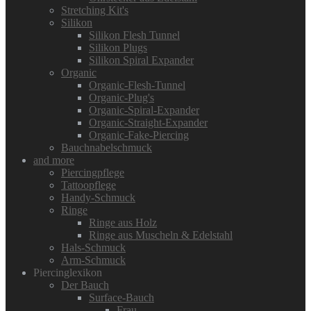
Stretching Kit's
Silikon
Silikon Flesh Tunnel
Silikon Plugs
Silikon Spiral Expander
Organic
Organic-Flesh-Tunnel
Organic-Plug's
Organic-Spiral-Expander
Organic-Straight-Expander
Organic-Fake-Piercing
Bauchnabelschmuck
and more
Piercingpflege
Tattoopflege
Handy-Schmuck
Ringe
Ringe aus Holz
Ringe aus Muscheln & Edelstahl
Hals-Schmuck
Arm-Schmuck
Piercinglexikon
Der Bauch
Surface-Bauch
Frau