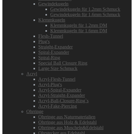
Gewindekugeln
Gewindekugeln für 1.2mm Schmuck
Gewindekugeln für 1.6mm Schmuck
Klemmkugeln
Klemmkugeln für 1.2mm DM
Klemmkugeln für 1.6mm DM
Flesh-Tunnel
Plug's
Straight-Expander
Spiral-Expander
Spiral-Ring
Special Ball Closure Ring
Large Size Schmuck
Acryl
Acryl-Flesh-Tunnel
Acryl-Plug's
Acryl-Spiral-Expander
Acryl-Straight-Expander
Acryl-Ball-Closure-Ring`s
Acryl-Fake-Piercing
Ohrringe
Ohrringe aus Naturmaterialien
Ohrringe aus Holz & Edelstahl
Ohrringe aus Muscheln&Edelstahl
Ohrstecker aus Edelstahl