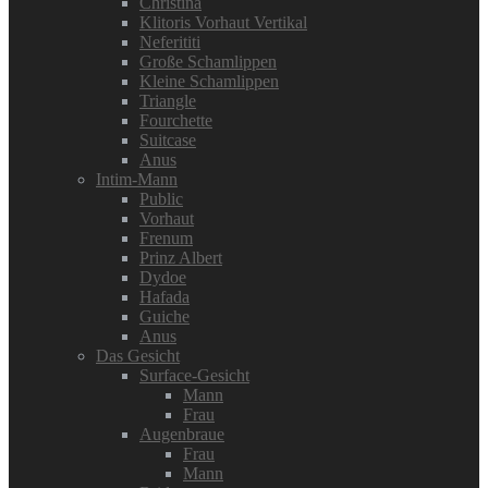
Christina
Klitoris Vorhaut Vertikal
Neferititi
Große Schamlippen
Kleine Schamlippen
Triangle
Fourchette
Suitcase
Anus
Intim-Mann
Public
Vorhaut
Frenum
Prinz Albert
Dydoe
Hafada
Guiche
Anus
Das Gesicht
Surface-Gesicht
Mann
Frau
Augenbraue
Frau
Mann