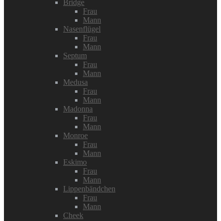
Bridge
Frau
Mann
Nasenflügel
Frau
Mann
Septum
Frau
Mann
Medusa
Frau
Mann
Madonna
Frau
Mann
Monroe
Frau
Mann
Eskimo
Frau
Mann
Lippenbändchen
Frau
Mann
Cheek