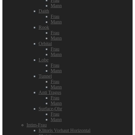
Frau
Mann
Daith
Frau
Mann
Rook
Frau
Mann
Orbital
Frau
Mann
Lobe
Frau
Mann
Tunnel
Frau
Mann
Anti Tragus
Frau
Mann
Surface-Ohr
Frau
Mann
Intim-Frau
Klitoris Vorhaut Horizontal