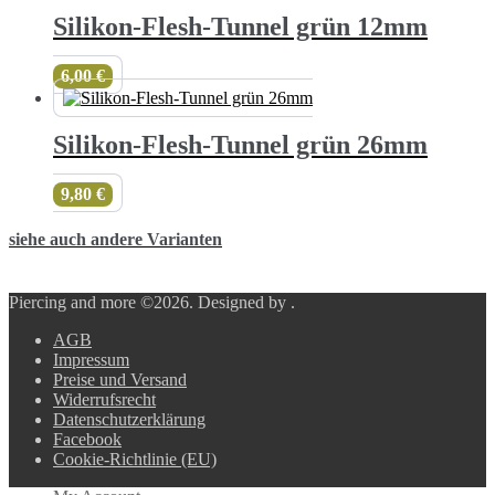
Silikon-Flesh-Tunnel grün 12mm
6,00
€
Silikon-Flesh-Tunnel grün 26mm
9,80
€
siehe auch andere Varianten
Piercing and more ©2026.
Designed by
.
AGB
Impressum
Preise und Versand
Widerrufsrecht
Datenschutzerklärung
Facebook
Cookie-Richtlinie (EU)