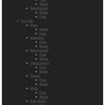
Mann
Bauchnabel
Mann
Frau
Das Ohr
Snug
Mann
Frau
Industrial
Frau
Mann
Innercounch
Frau
Mann
Outercounch
Frau
Mann
Tragus
Frau
Mann
Helix
Frau
Mann
Anti Helix