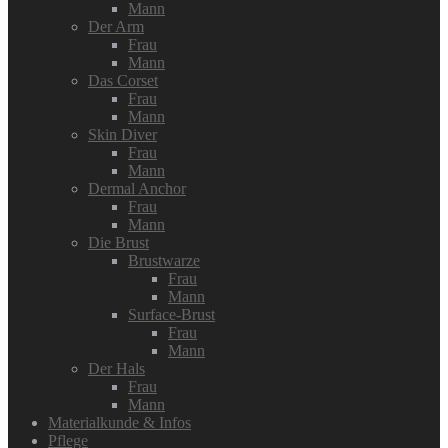
Mann
Der Arm
Frau
Mann
Das Corset
Frau
Mann
Skin Diver
Frau
Mann
Dermal Anchor
Frau
Mann
Die Brust
Brustwarze
Frau
Mann
Surface-Brust
Frau
Mann
Der Hals
Frau
Mann
Materialkunde & Infos
Pflege