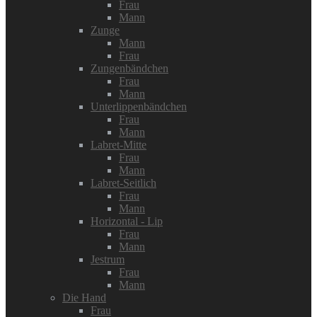
Frau
Mann
Zunge
Mann
Frau
Zungenbändchen
Frau
Mann
Unterlippenbändchen
Frau
Mann
Labret-Mitte
Frau
Mann
Labret-Seitlich
Frau
Mann
Horizontal - Lip
Frau
Mann
Jestrum
Frau
Mann
Die Hand
Frau