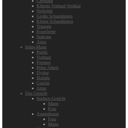
Christina
Klitoris Vorhaut Vertikal
Neferititi
Große Schamlippen
Kleine Schamlippen
Triangle
Fourchette
Suitcase
Anus
Intim-Mann
Public
Vorhaut
Frenum
Prinz Albert
Dydoe
Hafada
Guiche
Anus
Das Gesicht
Surface-Gesicht
Mann
Frau
Augenbraue
Frau
Mann