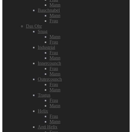
Mann
Bauchnabel
Mann
Frau
Das Ohr
Snug
Mann
Frau
Industrial
Frau
Mann
Innercounch
Frau
Mann
Outercounch
Frau
Mann
Tragus
Frau
Mann
Helix
Frau
Mann
Anti Helix