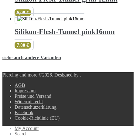
6,00
€
Silikon-Flesh-Tunnel pink16mm
7,80
€
siehe auch andere Varianten
Piercing and more ©2026.
Designed by
.
AGB
Impressum
Preise und Versand
Widerrufsrecht
Datenschutzerklärung
Facebook
Cookie-Richtlinie (EU)
My Account
Search