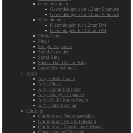
Gewindekugeln
Gewindekugeln für 1.2mm Schmuck
Gewindekugeln für 1.6mm Schmuck
Klemmkugeln
Klemmkugeln für 1.2mm DM
Klemmkugeln für 1.6mm DM
Flesh-Tunnel
Plug's
Straight-Expander
Spiral-Expander
Spiral-Ring
Special Ball Closure Ring
Large Size Schmuck
Acryl
Acryl-Flesh-Tunnel
Acryl-Plug's
Acryl-Spiral-Expander
Acryl-Straight-Expander
Acryl-Ball-Closure-Ring`s
Acryl-Fake-Piercing
Ohrringe
Ohrringe aus Naturmaterialien
Ohrringe aus Holz & Edelstahl
Ohrringe aus Muscheln&Edelstahl
Ohrstecker aus Edelstahl