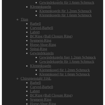
Gewindekugeln für 1.6mm Schmuck
Klemmkugeln
Klemmkugeln für 1.2mm Schmuck
Klemmkugeln für 1.6mm Schmuck
Titan
Barbell
Curved-Barbell
Labret
BCRing (Ball Closure Ring)
Segment-Ring
Horse-Shoe-Ring
Spiral-Ring
Gewindekugeln
Gewindekugeln fuer 1.2mm Schmuck
Gewindekugeln für 1.6mm Schmuck
Klemmkugeln
Klemmkugel für 1.2mm Schmuck
Klemmkugel für 1.6mm Schmuck
Chirurgenstahl 316L
Barbell
Curved-Barbell
Labret
BCRing (Ball Closure Ring)
Segment-Ring
Horse-Shoe-Ring