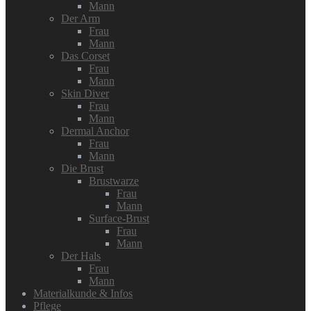
Mann
Der Arm
Frau
Mann
Das Corset
Frau
Mann
Skin Diver
Frau
Mann
Dermal Anchor
Frau
Mann
Die Brust
Brustwarze
Frau
Mann
Surface-Brust
Frau
Mann
Der Hals
Frau
Mann
Materialkunde & Infos
Pflege