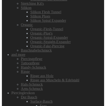
Stretching Kit's
Silikon
Silikon Flesh Tunnel
Silikon Plugs
Silikon Spiral Expander
Organic
Organic-Flesh-Tunnel
Organic-Plug's
Organic-Spiral-Expander
Organic-Straight-Expander
Organic-Fake-Piercing
Bauchnabelschmuck
and more
Piercingpflege
Tattoopflege
Handy-Schmuck
Ringe
Ringe aus Holz
Ringe aus Muscheln & Edelstahl
Hals-Schmuck
Arm-Schmuck
Piercinglexikon
Der Bauch
Surface-Bauch
Frau