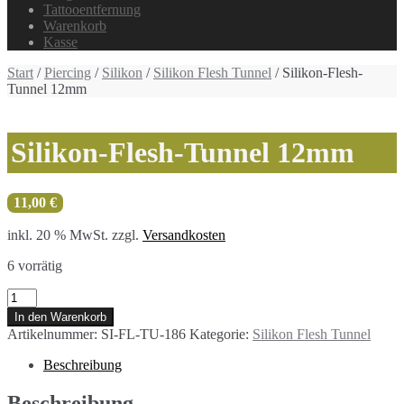
Tattooentfernung
Warenkorb
Kasse
Start
/
Piercing
/
Silikon
/
Silikon Flesh Tunnel
/ Silikon-Flesh-
Tunnel 12mm
Silikon-Flesh-Tunnel 12mm
11,00
€
inkl. 20 % MwSt.
zzgl.
Versandkosten
6 vorrätig
Silikon-
Flesh-
In den Warenkorb
Tunnel
Artikelnummer:
SI-FL-TU-186
Kategorie:
Silikon Flesh Tunnel
12mm
Menge
Beschreibung
Beschreibung