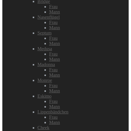
Bridge
Frau
Mann
Nasenflügel
Frau
Mann
Septum
Frau
Mann
Medusa
Frau
Mann
Madonna
Frau
Mann
Monroe
Frau
Mann
Eskimo
Frau
Mann
Lippenbändchen
Frau
Mann
Cheek