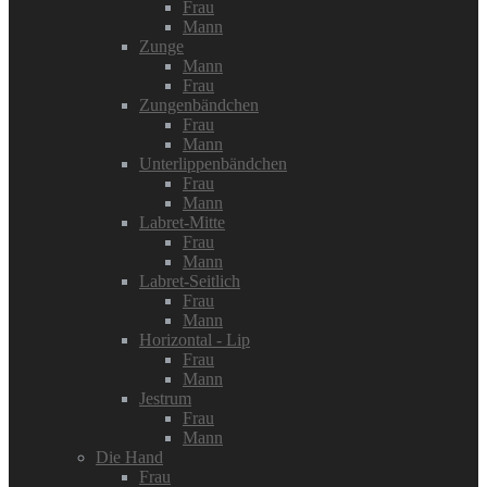
Frau
Mann
Zunge
Mann
Frau
Zungenbändchen
Frau
Mann
Unterlippenbändchen
Frau
Mann
Labret-Mitte
Frau
Mann
Labret-Seitlich
Frau
Mann
Horizontal - Lip
Frau
Mann
Jestrum
Frau
Mann
Die Hand
Frau