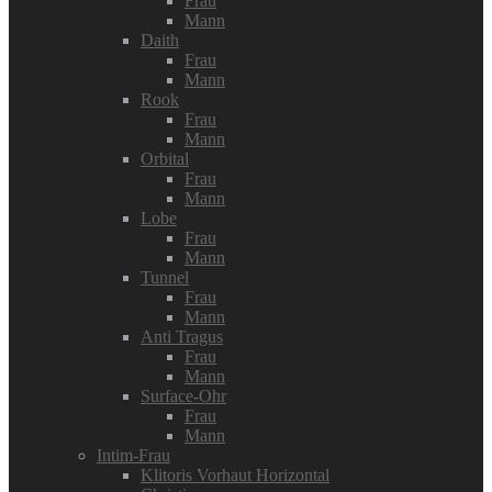
Frau
Mann
Daith
Frau
Mann
Rook
Frau
Mann
Orbital
Frau
Mann
Lobe
Frau
Mann
Tunnel
Frau
Mann
Anti Tragus
Frau
Mann
Surface-Ohr
Frau
Mann
Intim-Frau
Klitoris Vorhaut Horizontal