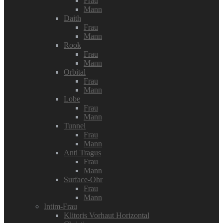
Frau
Mann
Daith
Frau
Mann
Rook
Frau
Mann
Orbital
Frau
Mann
Lobe
Frau
Mann
Tunnel
Frau
Mann
Anti Tragus
Frau
Mann
Surface-Ohr
Frau
Mann
Intim-Frau
Klitoris Vorhaut Horizontal