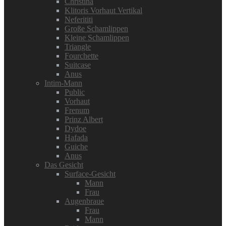
Christina
Klitoris Vorhaut Vertikal
Neferititi
Große Schamlippen
Kleine Schamlippen
Triangle
Fourchette
Suitcase
Anus
Intim-Mann
Public
Vorhaut
Frenum
Prinz Albert
Dydoe
Hafada
Guiche
Anus
Das Gesicht
Surface-Gesicht
Mann
Frau
Augenbraue
Frau
Mann