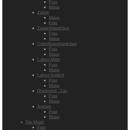
Frau
Mann
Zunge
Mann
Frau
Zungenbändchen
Frau
Mann
Unterlippenbändchen
Frau
Mann
Labret-Mitte
Frau
Mann
Labret-Seitlich
Frau
Mann
Horizontal - Lip
Frau
Mann
Jestrum
Frau
Mann
Die Hand
Frau