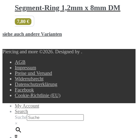
Segment-Ring 1,2mm x 8mm DM
7,80
€
siehe auch andere Varianten
Piercing and more ©2026.
Designed by
.
AGB
Impressum
Preise und Versand
Widerrufsrecht
Datenschutzerklärung
Facebook
Cookie-Richtlinie (EU)
My Account
Search
Suche
×
0