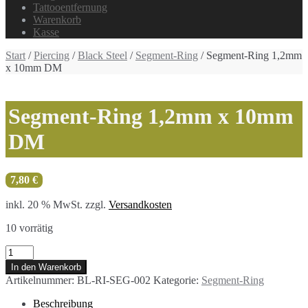
Tattooentfernung
Warenkorb
Kasse
Start
/
Piercing
/
Black Steel
/
Segment-Ring
/ Segment-Ring 1,2mm
x 10mm DM
Segment-Ring 1,2mm x 10mm
DM
7,80
€
inkl. 20 % MwSt.
zzgl.
Versandkosten
10 vorrätig
Segment-
Ring
In den Warenkorb
1,2mm
Artikelnummer:
BL-RI-SEG-002
Kategorie:
Segment-Ring
x
10mm
Beschreibung