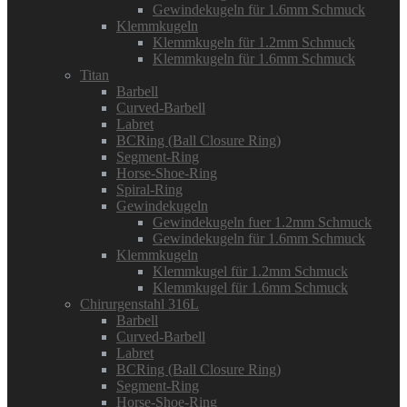
Gewindekugeln für 1.6mm Schmuck
Klemmkugeln
Klemmkugeln für 1.2mm Schmuck
Klemmkugeln für 1.6mm Schmuck
Titan
Barbell
Curved-Barbell
Labret
BCRing (Ball Closure Ring)
Segment-Ring
Horse-Shoe-Ring
Spiral-Ring
Gewindekugeln
Gewindekugeln fuer 1.2mm Schmuck
Gewindekugeln für 1.6mm Schmuck
Klemmkugeln
Klemmkugel für 1.2mm Schmuck
Klemmkugel für 1.6mm Schmuck
Chirurgenstahl 316L
Barbell
Curved-Barbell
Labret
BCRing (Ball Closure Ring)
Segment-Ring
Horse-Shoe-Ring