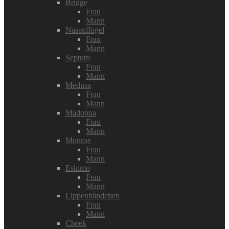
Bridge
Frau
Mann
Nasenflügel
Frau
Mann
Septum
Frau
Mann
Medusa
Frau
Mann
Madonna
Frau
Mann
Monroe
Frau
Mann
Eskimo
Frau
Mann
Lippenbändchen
Frau
Mann
Cheek