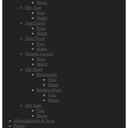
Mann
Der Arm
Frau
Mann
Das Corset
Frau
Mann
Skin Diver
Frau
Mann
Dermal Anchor
Frau
Mann
Die Brust
Brustwarze
Frau
Mann
Surface-Brust
Frau
Mann
Der Hals
Frau
Mann
Materialkunde & Infos
Pflege