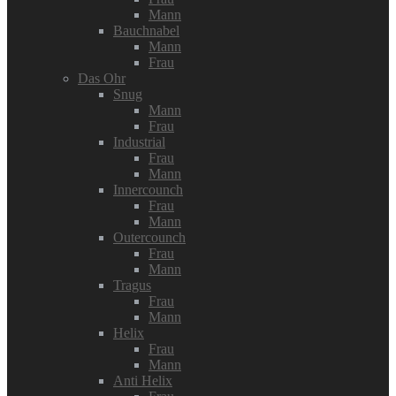
Mann
Bauchnabel
Mann
Frau
Das Ohr
Snug
Mann
Frau
Industrial
Frau
Mann
Innercounch
Frau
Mann
Outercounch
Frau
Mann
Tragus
Frau
Mann
Helix
Frau
Mann
Anti Helix