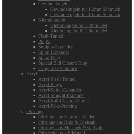
Gewindekugeln
Gewindekugeln für 1.2mm Schmuck
Gewindekugeln für 1.6mm Schmuck
Klemmkugeln
Klemmkugeln für 1.2mm DM
Klemmkugeln für 1.6mm DM
Flesh-Tunnel
Plug's
Straight-Expander
Spiral-Expander
Spiral-Ring
Special Ball Closure Ring
Large Size Schmuck
Acryl
Acryl-Flesh-Tunnel
Acryl-Plug's
Acryl-Spiral-Expander
Acryl-Straight-Expander
Acryl-Ball-Closure-Ring`s
Acryl-Fake-Piercing
Ohrringe
Ohrringe aus Naturmaterialien
Ohrringe aus Holz & Edelstahl
Ohrringe aus Muscheln&Edelstahl
Ohrstecker aus Edelstahl