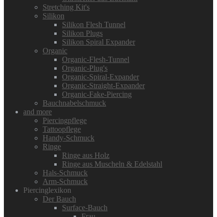
Stretching Kit's
Silikon
Silikon Flesh Tunnel
Silikon Plugs
Silikon Spiral Expander
Organic
Organic-Flesh-Tunnel
Organic-Plug's
Organic-Spiral-Expander
Organic-Straight-Expander
Organic-Fake-Piercing
Bauchnabelschmuck
and more
Piercingpflege
Tattoopflege
Handy-Schmuck
Ringe
Ringe aus Holz
Ringe aus Muscheln & Edelstahl
Hals-Schmuck
Arm-Schmuck
Piercinglexikon
Der Bauch
Surface-Bauch
Frau