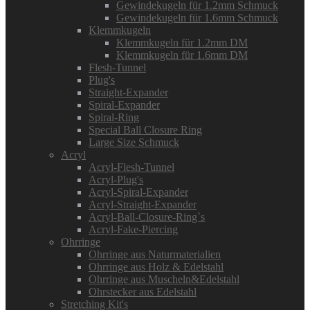
Gewindekugeln für 1.2mm Schmuck
Gewindekugeln für 1.6mm Schmuck
Klemmkugeln
Klemmkugeln für 1.2mm DM
Klemmkugeln für 1.6mm DM
Flesh-Tunnel
Plug's
Straight-Expander
Spiral-Expander
Spiral-Ring
Special Ball Closure Ring
Large Size Schmuck
Acryl
Acryl-Flesh-Tunnel
Acryl-Plug's
Acryl-Spiral-Expander
Acryl-Straight-Expander
Acryl-Ball-Closure-Ring`s
Acryl-Fake-Piercing
Ohrringe
Ohrringe aus Naturmaterialien
Ohrringe aus Holz & Edelstahl
Ohrringe aus Muscheln&Edelstahl
Ohrstecker aus Edelstahl
Stretching Kit's