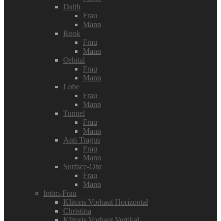
Daith
Frau
Mann
Rook
Frau
Mann
Orbital
Frau
Mann
Lobe
Frau
Mann
Tunnel
Frau
Mann
Anti Tragus
Frau
Mann
Surface-Ohr
Frau
Mann
Intim-Frau
Klitoris Vorhaut Horizontal
Christina
Klitoris Vorhaut Vertikal