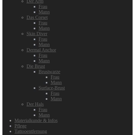
Der Arm
Frau
Mann
Das Corset
Frau
Mann
Skin Diver
Frau
Mann
Dermal Anchor
Frau
Mann
Die Brust
Brustwarze
Frau
Mann
Surface-Brust
Frau
Mann
Der Hals
Frau
Mann
Materialkunde & Infos
Pflege
Tattooentfernung