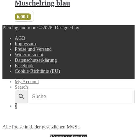
Muschelring blau
6,00
€
Piercing and more ©2026.
Designed by
.
AGB
Impressum
Preise und Versand
Widerrufsrecht
Datenschutzerklärung
Facebook
Cookie-Richtlinie (EU)
My Account
Search
0
Alle Preise inkl. der gesetzlichen MwSt.