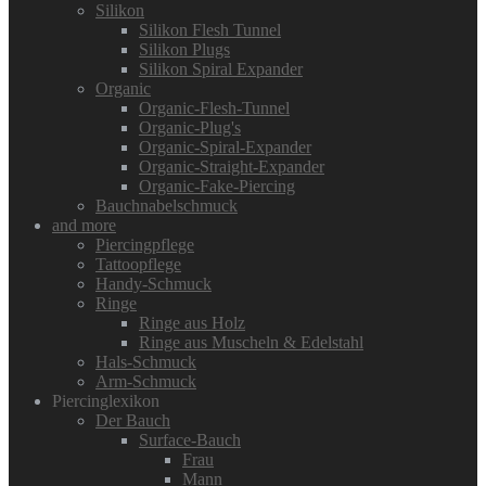
Silikon
Silikon Flesh Tunnel
Silikon Plugs
Silikon Spiral Expander
Organic
Organic-Flesh-Tunnel
Organic-Plug's
Organic-Spiral-Expander
Organic-Straight-Expander
Organic-Fake-Piercing
Bauchnabelschmuck
and more
Piercingpflege
Tattoopflege
Handy-Schmuck
Ringe
Ringe aus Holz
Ringe aus Muscheln & Edelstahl
Hals-Schmuck
Arm-Schmuck
Piercinglexikon
Der Bauch
Surface-Bauch
Frau
Mann