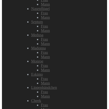
Mann
Nasenflügel
Frau
Mann
Septum
Frau
Mann
Medusa
Frau
Mann
Madonna
Frau
Mann
Monroe
Frau
Mann
Eskimo
Frau
Mann
Lippenbändchen
Frau
Mann
Cheek
Frau