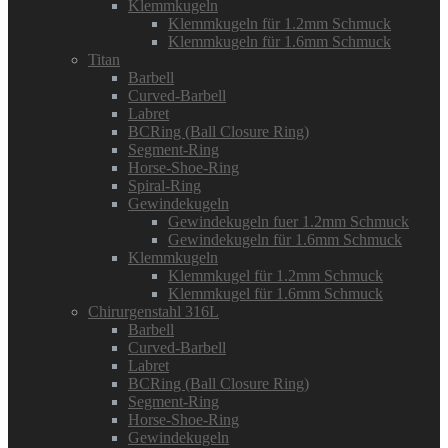
Klemmkugeln
Klemmkugeln für 1.2mm Schmuck
Klemmkugeln für 1.6mm Schmuck
Titan
Barbell
Curved-Barbell
Labret
BCRing (Ball Closure Ring)
Segment-Ring
Horse-Shoe-Ring
Spiral-Ring
Gewindekugeln
Gewindekugeln fuer 1.2mm Schmuck
Gewindekugeln für 1.6mm Schmuck
Klemmkugeln
Klemmkugel für 1.2mm Schmuck
Klemmkugel für 1.6mm Schmuck
Chirurgenstahl 316L
Barbell
Curved-Barbell
Labret
BCRing (Ball Closure Ring)
Segment-Ring
Horse-Shoe-Ring
Gewindekugeln