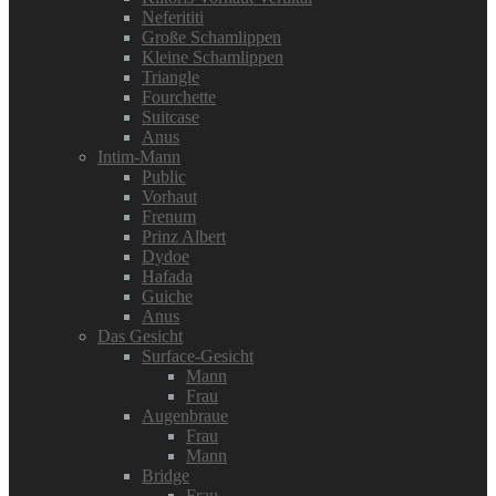
Neferititi
Große Schamlippen
Kleine Schamlippen
Triangle
Fourchette
Suitcase
Anus
Intim-Mann
Public
Vorhaut
Frenum
Prinz Albert
Dydoe
Hafada
Guiche
Anus
Das Gesicht
Surface-Gesicht
Mann
Frau
Augenbraue
Frau
Mann
Bridge
Frau