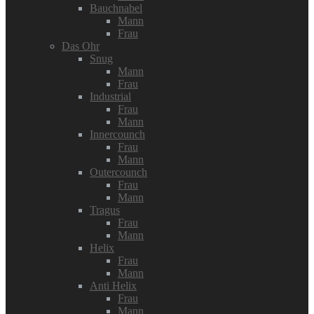
Bauchnabel
Mann
Frau
Das Ohr
Snug
Mann
Frau
Industrial
Frau
Mann
Innercounch
Frau
Mann
Outercounch
Frau
Mann
Tragus
Frau
Mann
Helix
Frau
Mann
Anti Helix
Frau
Mann