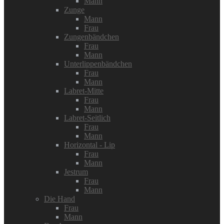
Mann
Zunge
Mann
Frau
Zungenbändchen
Frau
Mann
Unterlippenbändchen
Frau
Mann
Labret-Mitte
Frau
Mann
Labret-Seitlich
Frau
Mann
Horizontal - Lip
Frau
Mann
Jestrum
Frau
Mann
Die Hand
Frau
Mann