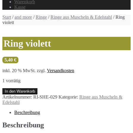
Warenkorb
Kasse
Start
/
and more
/
Ringe
/
Ringe aus Muscheln & Edelstahl
/ Ring
violett
Ring violett
5,40
€
inkl. 20 % MwSt.
zzgl.
Versandkosten
1 vorrätig
Ring
In den Warenkorb
violett
Artikelnummer:
RI-SHE-029
Kategorie:
Ringe aus Muscheln &
Menge
Edelstahl
Beschreibung
Beschreibung