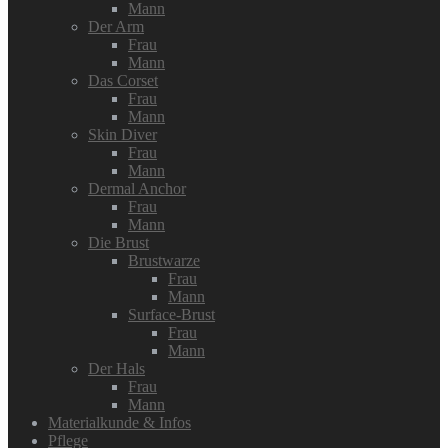
Mann
Der Arm
Frau
Mann
Das Corset
Frau
Mann
Skin Diver
Frau
Mann
Dermal Anchor
Frau
Mann
Die Brust
Brustwarze
Frau
Mann
Surface-Brust
Frau
Mann
Der Hals
Frau
Mann
Materialkunde & Infos
Pflege