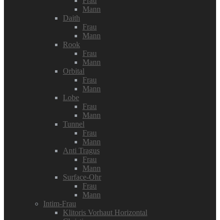
Frau
Mann
Daith
Frau
Mann
Rook
Frau
Mann
Orbital
Frau
Mann
Lobe
Frau
Mann
Tunnel
Frau
Mann
Anti Tragus
Frau
Mann
Surface-Ohr
Frau
Mann
Intim-Frau
Klitoris Vorhaut Horizontal