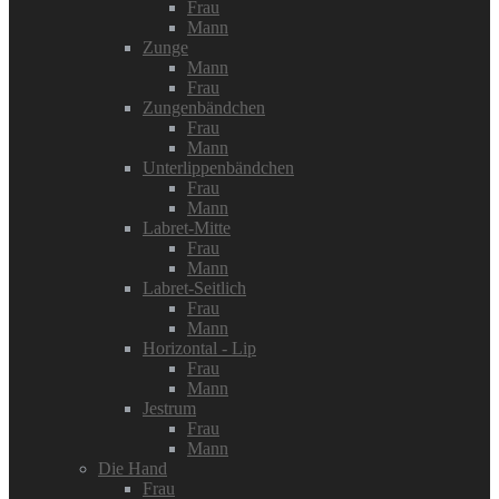
Frau
Mann
Zunge
Mann
Frau
Zungenbändchen
Frau
Mann
Unterlippenbändchen
Frau
Mann
Labret-Mitte
Frau
Mann
Labret-Seitlich
Frau
Mann
Horizontal - Lip
Frau
Mann
Jestrum
Frau
Mann
Die Hand
Frau