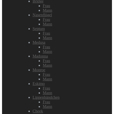
Bridge
Frau
Mann
Nasenflügel
Frau
Mann
Septum
Frau
Mann
Medusa
Frau
Mann
Madonna
Frau
Mann
Monroe
Frau
Mann
Eskimo
Frau
Mann
Lippenbändchen
Frau
Mann
Cheek