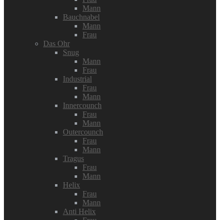
Mann
Bauchnabel
Mann
Frau
Das Ohr
Snug
Mann
Frau
Industrial
Frau
Mann
Innercounch
Frau
Mann
Outercounch
Frau
Mann
Tragus
Frau
Mann
Helix
Frau
Mann
Anti Helix