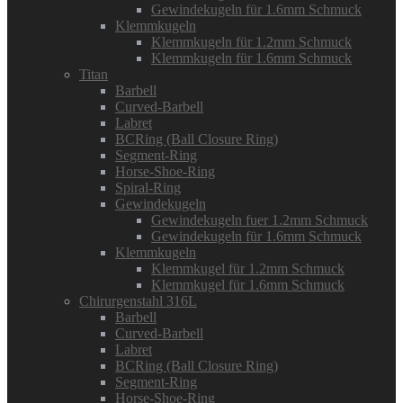
Gewindekugeln für 1.6mm Schmuck
Klemmkugeln
Klemmkugeln für 1.2mm Schmuck
Klemmkugeln für 1.6mm Schmuck
Titan
Barbell
Curved-Barbell
Labret
BCRing (Ball Closure Ring)
Segment-Ring
Horse-Shoe-Ring
Spiral-Ring
Gewindekugeln
Gewindekugeln fuer 1.2mm Schmuck
Gewindekugeln für 1.6mm Schmuck
Klemmkugeln
Klemmkugel für 1.2mm Schmuck
Klemmkugel für 1.6mm Schmuck
Chirurgenstahl 316L
Barbell
Curved-Barbell
Labret
BCRing (Ball Closure Ring)
Segment-Ring
Horse-Shoe-Ring