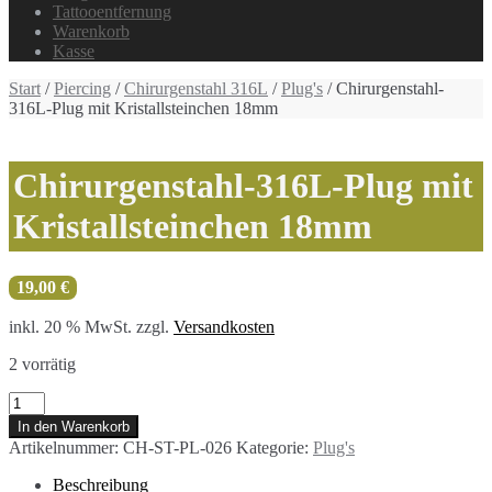
Tattooentfernung
Warenkorb
Kasse
Start
/
Piercing
/
Chirurgenstahl 316L
/
Plug's
/ Chirurgenstahl-
316L-Plug mit Kristallsteinchen 18mm
Chirurgenstahl-316L-Plug mit
Kristallsteinchen 18mm
19,00
€
inkl. 20 % MwSt.
zzgl.
Versandkosten
2 vorrätig
Chirurgenstahl-
316L-
In den Warenkorb
Plug
Artikelnummer:
CH-ST-PL-026
Kategorie:
Plug's
mit
Kristallsteinchen
Beschreibung