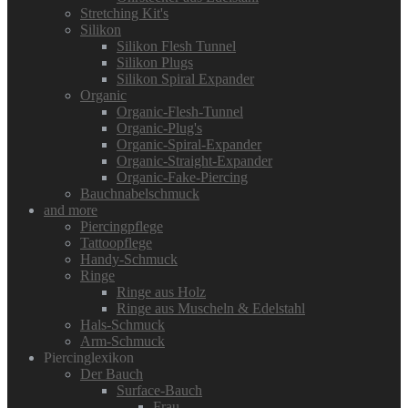
Stretching Kit's
Silikon
Silikon Flesh Tunnel
Silikon Plugs
Silikon Spiral Expander
Organic
Organic-Flesh-Tunnel
Organic-Plug's
Organic-Spiral-Expander
Organic-Straight-Expander
Organic-Fake-Piercing
Bauchnabelschmuck
and more
Piercingpflege
Tattoopflege
Handy-Schmuck
Ringe
Ringe aus Holz
Ringe aus Muscheln & Edelstahl
Hals-Schmuck
Arm-Schmuck
Piercinglexikon
Der Bauch
Surface-Bauch
Frau