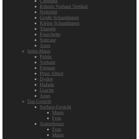
Christina
Klitoris Vorhaut Vertikal
Neferititi
Große Schamlippen
Kleine Schamlippen
Triangle
Fourchette
Suitcase
Anus
Intim-Mann
Public
Vorhaut
Frenum
Prinz Albert
Dydoe
Hafada
Guiche
Anus
Das Gesicht
Surface-Gesicht
Mann
Frau
Augenbraue
Frau
Mann