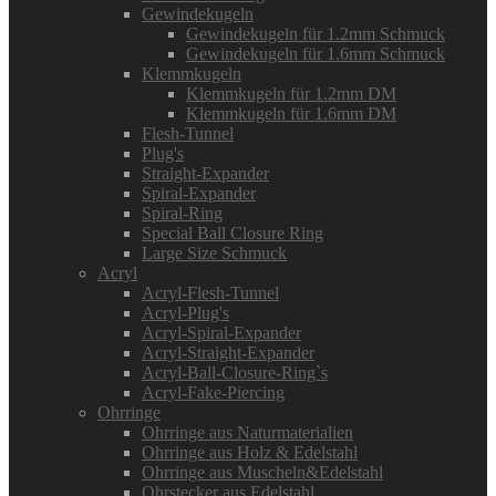
Gewindekugeln
Gewindekugeln für 1.2mm Schmuck
Gewindekugeln für 1.6mm Schmuck
Klemmkugeln
Klemmkugeln für 1.2mm DM
Klemmkugeln für 1.6mm DM
Flesh-Tunnel
Plug's
Straight-Expander
Spiral-Expander
Spiral-Ring
Special Ball Closure Ring
Large Size Schmuck
Acryl
Acryl-Flesh-Tunnel
Acryl-Plug's
Acryl-Spiral-Expander
Acryl-Straight-Expander
Acryl-Ball-Closure-Ring`s
Acryl-Fake-Piercing
Ohrringe
Ohrringe aus Naturmaterialien
Ohrringe aus Holz & Edelstahl
Ohrringe aus Muscheln&Edelstahl
Ohrstecker aus Edelstahl