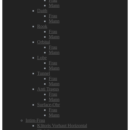
Frau
Mann
Daith
Frau
Mann
Rook
Frau
Mann
Orbital
Frau
Mann
Lobe
Frau
Mann
Tunnel
Frau
Mann
Anti Tragus
Frau
Mann
Surface-Ohr
Frau
Mann
Intim-Frau
Klitoris Vorhaut Horizontal