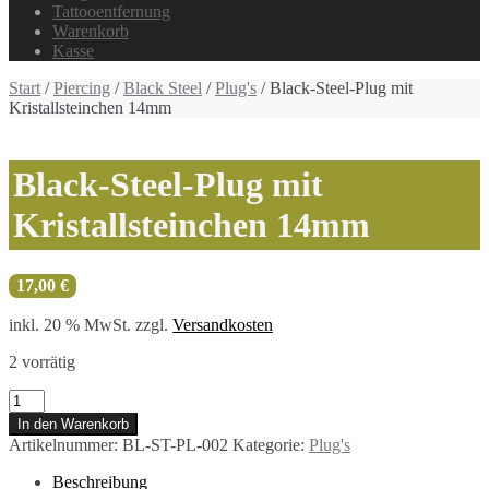
Tattooentfernung
Warenkorb
Kasse
Start
/
Piercing
/
Black Steel
/
Plug's
/ Black-Steel-Plug mit
Kristallsteinchen 14mm
Black-Steel-Plug mit
Kristallsteinchen 14mm
17,00
€
inkl. 20 % MwSt.
zzgl.
Versandkosten
2 vorrätig
Black-
Steel-
In den Warenkorb
Plug
Artikelnummer:
BL-ST-PL-002
Kategorie:
Plug's
mit
Kristallsteinchen
Beschreibung