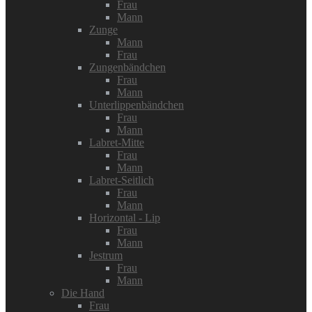
Frau
Mann
Zunge
Mann
Frau
Zungenbändchen
Frau
Mann
Unterlippenbändchen
Frau
Mann
Labret-Mitte
Frau
Mann
Labret-Seitlich
Frau
Mann
Horizontal - Lip
Frau
Mann
Jestrum
Frau
Mann
Die Hand
Frau