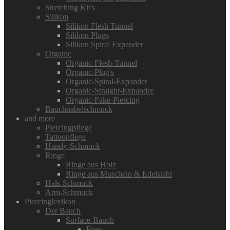
Stretching Kit's
Silikon
Silikon Flesh Tunnel
Silikon Plugs
Silikon Spiral Expander
Organic
Organic-Flesh-Tunnel
Organic-Plug's
Organic-Spiral-Expander
Organic-Straight-Expander
Organic-Fake-Piercing
Bauchnabelschmuck
and more
Piercingpflege
Tattoopflege
Handy-Schmuck
Ringe
Ringe aus Holz
Ringe aus Muscheln & Edelstahl
Hals-Schmuck
Arm-Schmuck
Piercinglexikon
Der Bauch
Surface-Bauch
Frau