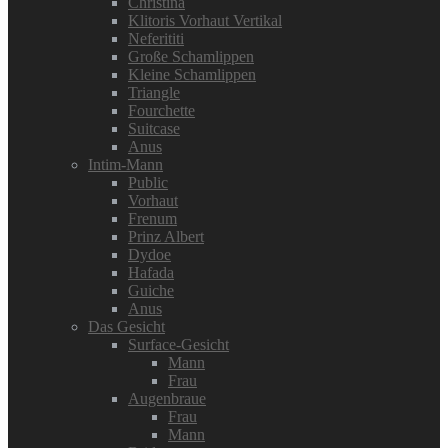
Christina
Klitoris Vorhaut Vertikal
Neferititi
Große Schamlippen
Kleine Schamlippen
Triangle
Fourchette
Suitcase
Anus
Intim-Mann
Public
Vorhaut
Frenum
Prinz Albert
Dydoe
Hafada
Guiche
Anus
Das Gesicht
Surface-Gesicht
Mann
Frau
Augenbraue
Frau
Mann