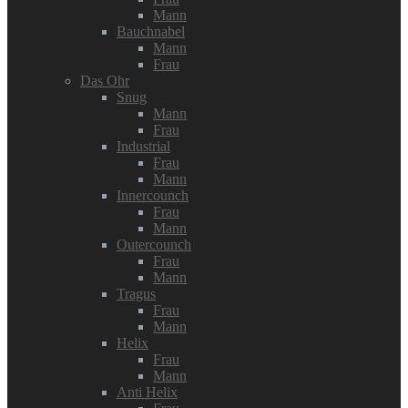
Mann
Bauchnabel
Mann
Frau
Das Ohr
Snug
Mann
Frau
Industrial
Frau
Mann
Innercounch
Frau
Mann
Outercounch
Frau
Mann
Tragus
Frau
Mann
Helix
Frau
Mann
Anti Helix