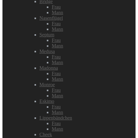
Bridge
Frau
Mann
Nasenflügel
Frau
Mann
Septum
Frau
Mann
Medusa
Frau
Mann
Madonna
Frau
Mann
Monroe
Frau
Mann
Eskimo
Frau
Mann
Lippenbändchen
Frau
Mann
Cheek