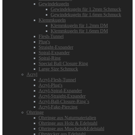
Gewindekugeln
Gewindekugeln für 1.2mm Schmuck
Gewindekugeln für 1.6mm Schmuck
Klemmkugeln
Klemmkugeln für 1.2mm DM
Klemmkugeln für 1.6mm DM
Flesh-Tunnel
Plug's
Straight-Expander
Spiral-Expander
Spiral-Ring
Special Ball Closure Ring
Large Size Schmuck
Acryl
Acryl-Flesh-Tunnel
Acryl-Plug's
Acryl-Spiral-Expander
Acryl-Straight-Expander
Acryl-Ball-Closure-Ring`s
Acryl-Fake-Piercing
Ohrringe
Ohrringe aus Naturmaterialien
Ohrringe aus Holz & Edelstahl
Ohrringe aus Muscheln&Edelstahl
Ohrstecker aus Edelstahl