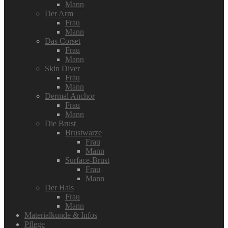
Mann
Der Arm
Frau
Mann
Das Corset
Frau
Mann
Skin Diver
Frau
Mann
Dermal Anchor
Frau
Mann
Die Brust
Brustwarze
Frau
Mann
Surface-Brust
Frau
Mann
Der Hals
Frau
Mann
Materialkunde & Infos
Pflege