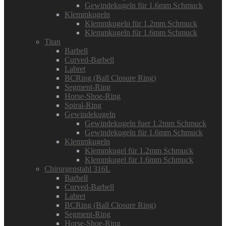
Gewindekugeln für 1.6mm Schmuck
Klemmkugeln
Klemmkugeln für 1.2mm Schmuck
Klemmkugeln für 1.6mm Schmuck
Titan
Barbell
Curved-Barbell
Labret
BCRing (Ball Closure Ring)
Segment-Ring
Horse-Shoe-Ring
Spiral-Ring
Gewindekugeln
Gewindekugeln fuer 1.2mm Schmuck
Gewindekugeln für 1.6mm Schmuck
Klemmkugeln
Klemmkugel für 1.2mm Schmuck
Klemmkugel für 1.6mm Schmuck
Chirurgenstahl 316L
Barbell
Curved-Barbell
Labret
BCRing (Ball Closure Ring)
Segment-Ring
Horse-Shoe-Ring