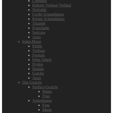
Christina
Klitoris Vorhaut Vertikal
Neferititi
Große Schamlippen
Kleine Schamlippen
Triangle
Fourchette
Suitcase
Anus
Intim-Mann
Public
Vorhaut
Frenum
Prinz Albert
Dydoe
Hafada
Guiche
Anus
Das Gesicht
Surface-Gesicht
Mann
Frau
Augenbraue
Frau
Mann