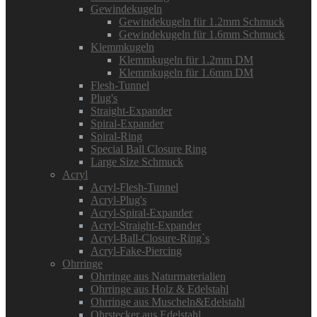
Gewindekugeln
Gewindekugeln für 1.2mm Schmuck
Gewindekugeln für 1.6mm Schmuck
Klemmkugeln
Klemmkugeln für 1.2mm DM
Klemmkugeln für 1.6mm DM
Flesh-Tunnel
Plug's
Straight-Expander
Spiral-Expander
Spiral-Ring
Special Ball Closure Ring
Large Size Schmuck
Acryl
Acryl-Flesh-Tunnel
Acryl-Plug's
Acryl-Spiral-Expander
Acryl-Straight-Expander
Acryl-Ball-Closure-Ring`s
Acryl-Fake-Piercing
Ohrringe
Ohrringe aus Naturmaterialien
Ohrringe aus Holz & Edelstahl
Ohrringe aus Muscheln&Edelstahl
Ohrstecker aus Edelstahl