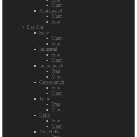
Mann
Bauchnabel
Mann
Frau
Das Ohr
Snug
Mann
Frau
Industrial
Frau
Mann
Innercounch
Frau
Mann
Outercounch
Frau
Mann
Tragus
Frau
Mann
Helix
Frau
Mann
Anti Helix