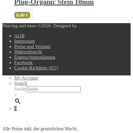
Plug-Organic Stein 10mm
8,40
€
Piercing and more ©2026.
Designed by
.
AGB
Impressum
Preise und Versand
Widerrufsrecht
Datenschutzerklärung
Facebook
Cookie-Richtlinie (EU)
My Account
Search
Suche
×
0
Alle Preise inkl. der gesetzlichen MwSt.