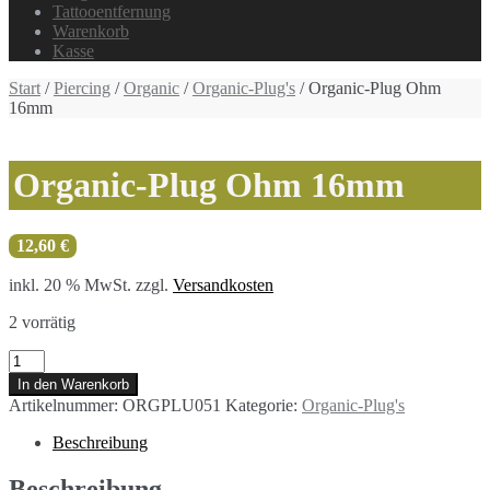
Tattooentfernung
Warenkorb
Kasse
Start
/
Piercing
/
Organic
/
Organic-Plug's
/ Organic-Plug Ohm
16mm
Organic-Plug Ohm 16mm
12,60
€
inkl. 20 % MwSt.
zzgl.
Versandkosten
2 vorrätig
Organic-
Plug
In den Warenkorb
Ohm
Artikelnummer:
ORGPLU051
Kategorie:
Organic-Plug's
16mm
Menge
Beschreibung
Beschreibung