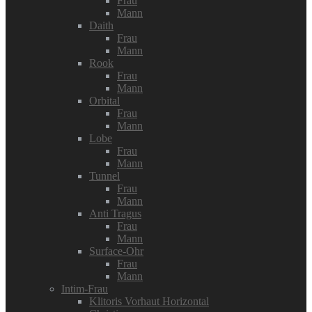
Frau
Mann
Daith
Frau
Mann
Rook
Frau
Mann
Orbital
Frau
Mann
Lobe
Frau
Mann
Tunnel
Frau
Mann
Anti Tragus
Frau
Mann
Surface-Ohr
Frau
Mann
Intim-Frau
Klitoris Vorhaut Horizontal