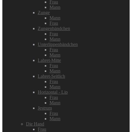
Frau
Mann
Zunge
Mann
Frau
Zungenbändchen
Frau
Mann
Unterlippenbändchen
Frau
Mann
Labret-Mitte
Frau
Mann
Labret-Seitlich
Frau
Mann
Horizontal - Lip
Frau
Mann
Jestrum
Frau
Mann
Die Hand
Frau