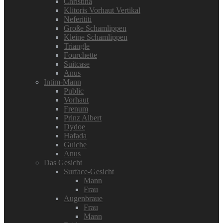
Christina
Klitoris Vorhaut Vertikal
Neferititi
Große Schamlippen
Kleine Schamlippen
Triangle
Fourchette
Suitcase
Anus
Intim-Mann
Public
Vorhaut
Frenum
Prinz Albert
Dydoe
Hafada
Guiche
Anus
Das Gesicht
Surface-Gesicht
Mann
Frau
Augenbraue
Frau
Mann