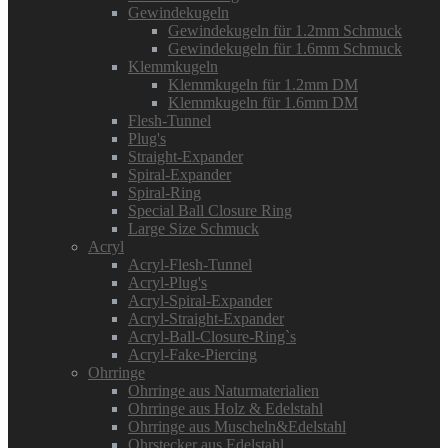
Gewindekugeln
Gewindekugeln für 1.2mm Schmuck
Gewindekugeln für 1.6mm Schmuck
Klemmkugeln
Klemmkugeln für 1.2mm DM
Klemmkugeln für 1.6mm DM
Flesh-Tunnel
Plug's
Straight-Expander
Spiral-Expander
Spiral-Ring
Special Ball Closure Ring
Large Size Schmuck
Acryl
Acryl-Flesh-Tunnel
Acryl-Plug's
Acryl-Spiral-Expander
Acryl-Straight-Expander
Acryl-Ball-Closure-Ring`s
Acryl-Fake-Piercing
Ohrringe
Ohrringe aus Naturmaterialien
Ohrringe aus Holz & Edelstahl
Ohrringe aus Muscheln&Edelstahl
Ohrstecker aus Edelstahl