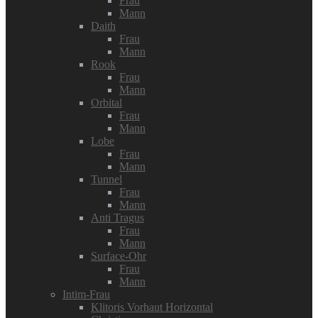
Frau
Mann
Daith
Frau
Mann
Rook
Frau
Mann
Orbital
Frau
Mann
Lobe
Frau
Mann
Tunnel
Frau
Mann
Anti Tragus
Frau
Mann
Surface-Ohr
Frau
Mann
Intim-Frau
Klitoris Vorhaut Horizontal