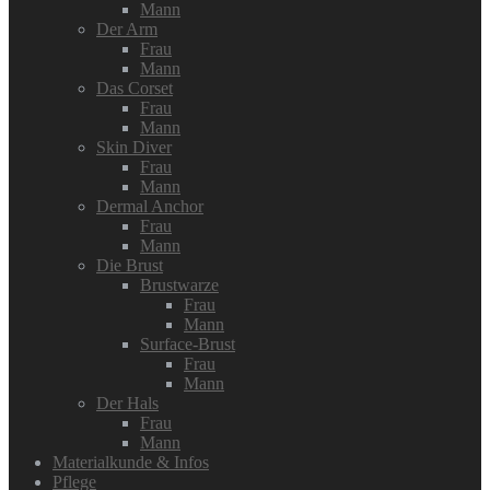
Mann
Der Arm
Frau
Mann
Das Corset
Frau
Mann
Skin Diver
Frau
Mann
Dermal Anchor
Frau
Mann
Die Brust
Brustwarze
Frau
Mann
Surface-Brust
Frau
Mann
Der Hals
Frau
Mann
Materialkunde & Infos
Pflege