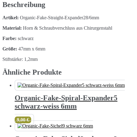
Menge
Beschreibung
Artikel:
Organic-Fake-Straight-Expander28/6mm
Material:
Horn & Schraubverschluss aus Chirurgenstahl
Farbe:
schwarz
Größe:
47mm x 6mm
Stiftstärke: 1,2mm
Ähnliche Produkte
Organic-Fake-Spiral-Expander5
schwarz-weiss 6mm
9,00
€