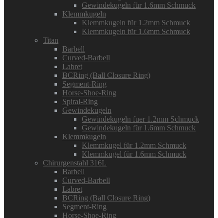
Gewindekugeln für 1.6mm Schmuck
Klemmkugeln
Klemmkugeln für 1.2mm Schmuck
Klemmkugeln für 1.6mm Schmuck
Titan
Barbell
Curved-Barbell
Labret
BCRing (Ball Closure Ring)
Segment-Ring
Horse-Shoe-Ring
Spiral-Ring
Gewindekugeln
Gewindekugeln fuer 1.2mm Schmuck
Gewindekugeln für 1.6mm Schmuck
Klemmkugeln
Klemmkugel für 1.2mm Schmuck
Klemmkugel für 1.6mm Schmuck
Chirurgenstahl 316L
Barbell
Curved-Barbell
Labret
BCRing (Ball Closure Ring)
Segment-Ring
Horse-Shoe-Ring