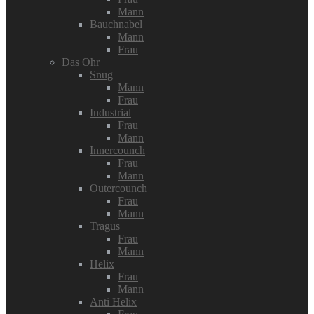
Mann
Bauchnabel
Mann
Frau
Das Ohr
Snug
Mann
Frau
Industrial
Frau
Mann
Innercounch
Frau
Mann
Outercounch
Frau
Mann
Tragus
Frau
Mann
Helix
Frau
Mann
Anti Helix