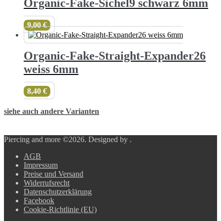
Organic-Fake-Sichel9 schwarz 6mm
9,00
€
Organic-Fake-Straight-Expander26
weiss 6mm
8,40
€
siehe auch andere Varianten
Piercing and more ©2026.
Designed by
.
AGB
Impressum
Preise und Versand
Widerrufsrecht
Datenschutzerklärung
Facebook
Cookie-Richtlinie (EU)