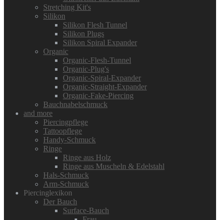
Stretching Kit's
Silikon
Silikon Flesh Tunnel
Silikon Plugs
Silikon Spiral Expander
Organic
Organic-Flesh-Tunnel
Organic-Plug's
Organic-Spiral-Expander
Organic-Straight-Expander
Organic-Fake-Piercing
Bauchnabelschmuck
and more
Piercingpflege
Tattoopflege
Handy-Schmuck
Ringe
Ringe aus Holz
Ringe aus Muscheln & Edelstahl
Hals-Schmuck
Arm-Schmuck
Piercinglexikon
Der Bauch
Surface-Bauch
Frau