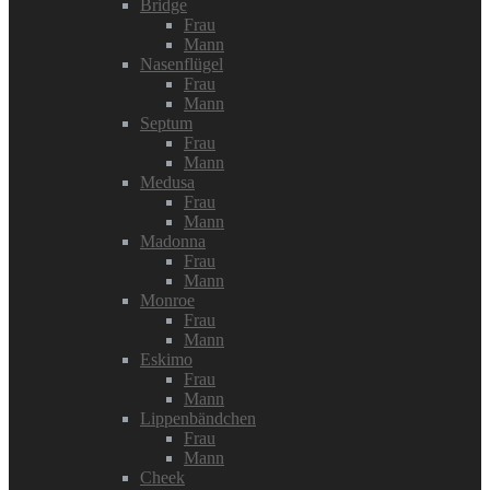
Bridge
Frau
Mann
Nasenflügel
Frau
Mann
Septum
Frau
Mann
Medusa
Frau
Mann
Madonna
Frau
Mann
Monroe
Frau
Mann
Eskimo
Frau
Mann
Lippenbändchen
Frau
Mann
Cheek