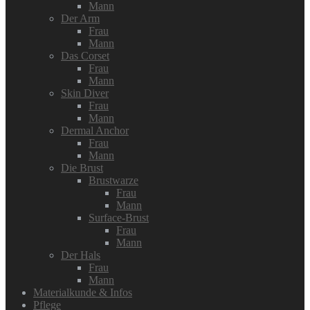
Mann
Der Arm
Frau
Mann
Das Corset
Frau
Mann
Skin Diver
Frau
Mann
Dermal Anchor
Frau
Mann
Die Brust
Brustwarze
Frau
Mann
Surface-Brust
Frau
Mann
Der Hals
Frau
Mann
Materialkunde & Infos
Pflege