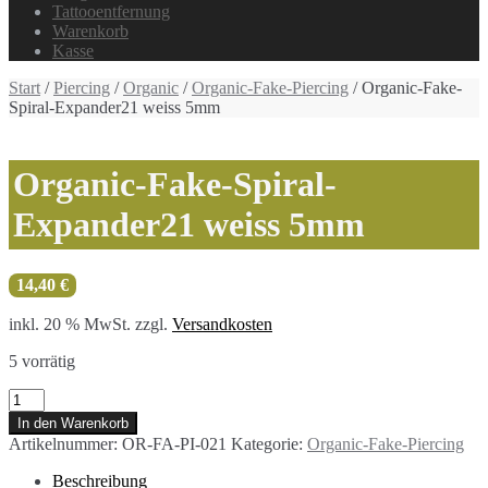
Tattooentfernung
Warenkorb
Kasse
Start
/
Piercing
/
Organic
/
Organic-Fake-Piercing
/ Organic-Fake-
Spiral-Expander21 weiss 5mm
Organic-Fake-Spiral-
Expander21 weiss 5mm
14,40
€
inkl. 20 % MwSt.
zzgl.
Versandkosten
5 vorrätig
Organic-
Fake-
In den Warenkorb
Spiral-
Artikelnummer:
OR-FA-PI-021
Kategorie:
Organic-Fake-Piercing
Expander21
weiss
Beschreibung