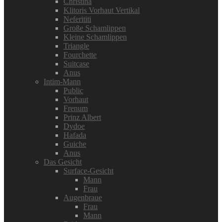
Christina
Klitoris Vorhaut Vertikal
Neferititi
Große Schamlippen
Kleine Schamlippen
Triangle
Fourchette
Suitcase
Anus
Intim-Mann
Public
Vorhaut
Frenum
Prinz Albert
Dydoe
Hafada
Guiche
Anus
Das Gesicht
Surface-Gesicht
Mann
Frau
Augenbraue
Frau
Mann