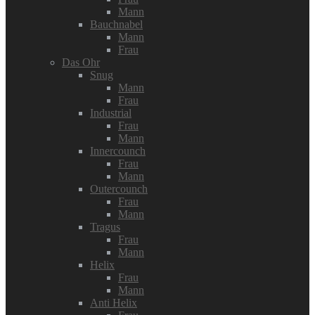
Mann
Bauchnabel
Mann
Frau
Das Ohr
Snug
Mann
Frau
Industrial
Frau
Mann
Innercounch
Frau
Mann
Outercounch
Frau
Mann
Tragus
Frau
Mann
Helix
Frau
Mann
Anti Helix