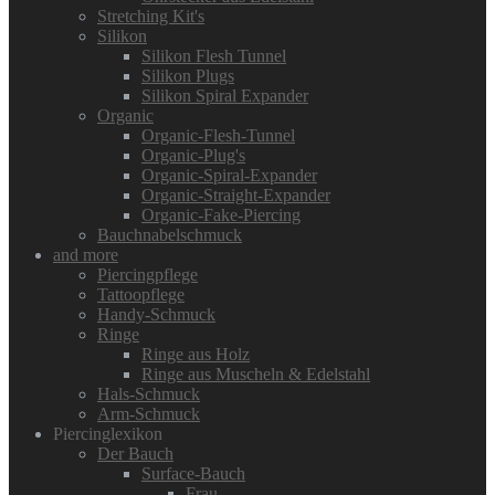
Stretching Kit's
Silikon
Silikon Flesh Tunnel
Silikon Plugs
Silikon Spiral Expander
Organic
Organic-Flesh-Tunnel
Organic-Plug's
Organic-Spiral-Expander
Organic-Straight-Expander
Organic-Fake-Piercing
Bauchnabelschmuck
and more
Piercingpflege
Tattoopflege
Handy-Schmuck
Ringe
Ringe aus Holz
Ringe aus Muscheln & Edelstahl
Hals-Schmuck
Arm-Schmuck
Piercinglexikon
Der Bauch
Surface-Bauch
Frau