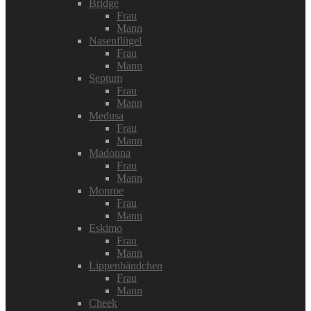
Bridge
Frau
Mann
Nasenflügel
Frau
Mann
Septum
Frau
Mann
Medusa
Frau
Mann
Madonna
Frau
Mann
Monroe
Frau
Mann
Eskimo
Frau
Mann
Lippenbändchen
Frau
Mann
Cheek