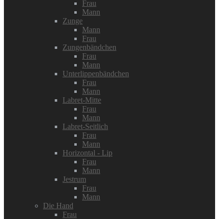
Frau
Mann
Zunge
Mann
Frau
Zungenbändchen
Frau
Mann
Unterlippenbändchen
Frau
Mann
Labret-Mitte
Frau
Mann
Labret-Seitlich
Frau
Mann
Horizontal - Lip
Frau
Mann
Jestrum
Frau
Mann
Die Hand
Frau