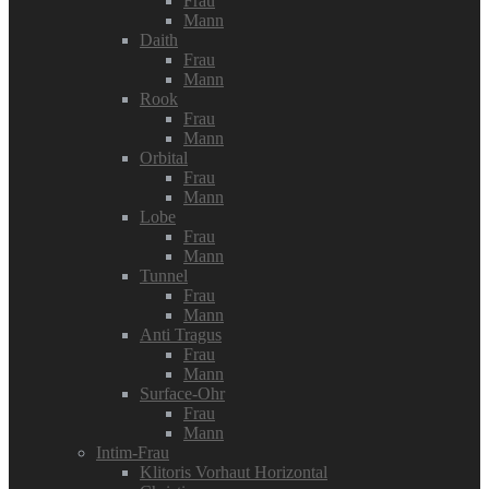
Frau
Mann
Daith
Frau
Mann
Rook
Frau
Mann
Orbital
Frau
Mann
Lobe
Frau
Mann
Tunnel
Frau
Mann
Anti Tragus
Frau
Mann
Surface-Ohr
Frau
Mann
Intim-Frau
Klitoris Vorhaut Horizontal