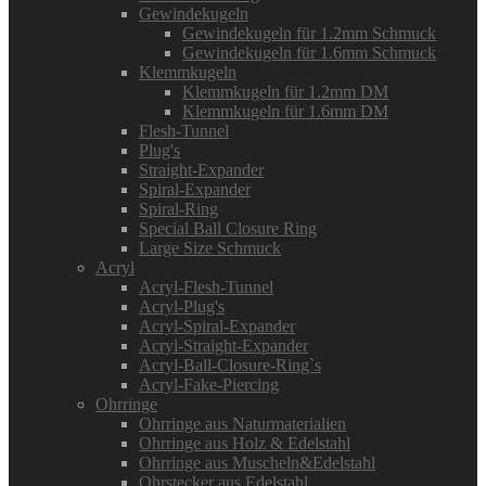
Gewindekugeln
Gewindekugeln für 1.2mm Schmuck
Gewindekugeln für 1.6mm Schmuck
Klemmkugeln
Klemmkugeln für 1.2mm DM
Klemmkugeln für 1.6mm DM
Flesh-Tunnel
Plug's
Straight-Expander
Spiral-Expander
Spiral-Ring
Special Ball Closure Ring
Large Size Schmuck
Acryl
Acryl-Flesh-Tunnel
Acryl-Plug's
Acryl-Spiral-Expander
Acryl-Straight-Expander
Acryl-Ball-Closure-Ring`s
Acryl-Fake-Piercing
Ohrringe
Ohrringe aus Naturmaterialien
Ohrringe aus Holz & Edelstahl
Ohrringe aus Muscheln&Edelstahl
Ohrstecker aus Edelstahl