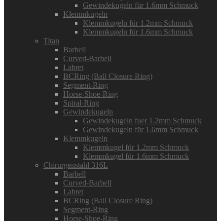
Gewindekugeln für 1.6mm Schmuck
Klemmkugeln
Klemmkugeln für 1.2mm Schmuck
Klemmkugeln für 1.6mm Schmuck
Titan
Barbell
Curved-Barbell
Labret
BCRing (Ball Closure Ring)
Segment-Ring
Horse-Shoe-Ring
Spiral-Ring
Gewindekugeln
Gewindekugeln fuer 1.2mm Schmuck
Gewindekugeln für 1.6mm Schmuck
Klemmkugeln
Klemmkugel für 1.2mm Schmuck
Klemmkugel für 1.6mm Schmuck
Chirurgenstahl 316L
Barbell
Curved-Barbell
Labret
BCRing (Ball Closure Ring)
Segment-Ring
Horse-Shoe-Ring