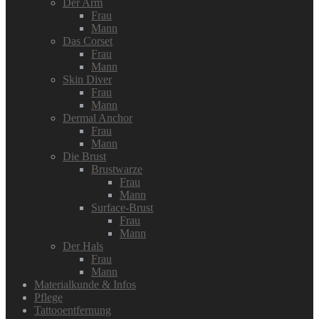
Der Arm
Frau
Mann
Das Corset
Frau
Mann
Skin Diver
Frau
Mann
Dermal Anchor
Frau
Mann
Die Brust
Brustwarze
Frau
Mann
Surface-Brust
Frau
Mann
Der Hals
Frau
Mann
Materialkunde & Infos
Pflege
Tattooentfernung