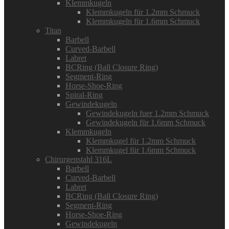
Klemmkugeln
Klemmkugeln für 1.2mm Schmuck
Klemmkugeln für 1.6mm Schmuck
Titan
Barbell
Curved-Barbell
Labret
BCRing (Ball Closure Ring)
Segment-Ring
Horse-Shoe-Ring
Spiral-Ring
Gewindekugeln
Gewindekugeln fuer 1.2mm Schmuck
Gewindekugeln für 1.6mm Schmuck
Klemmkugeln
Klemmkugel für 1.2mm Schmuck
Klemmkugel für 1.6mm Schmuck
Chirurgenstahl 316L
Barbell
Curved-Barbell
Labret
BCRing (Ball Closure Ring)
Segment-Ring
Horse-Shoe-Ring
Gewindekugeln