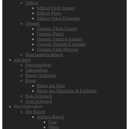
Silikon
Silikon Flesh Tunnel
Silikon Plugs
Silikon Spiral Expander
Organic
Organic-Flesh-Tunnel
Organic-Plug's
Organic-Spiral-Expander
Organic-Straight-Expander
Organic-Fake-Piercing
Bauchnabelschmuck
and more
Piercingpflege
Tattoopflege
Handy-Schmuck
Ringe
Ringe aus Holz
Ringe aus Muscheln & Edelstahl
Hals-Schmuck
Arm-Schmuck
Piercinglexikon
Der Bauch
Surface-Bauch
Frau
Mann