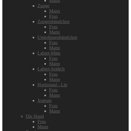
Mann
Zunge
Mann
Frau
Zungenbändchen
Frau
Mann
Unterlippenbändchen
Frau
Mann
Labret-Mitte
Frau
Mann
Labret-Seitlich
Frau
Mann
Horizontal - Lip
Frau
Mann
Jestrum
Frau
Mann
Die Hand
Frau
Mann