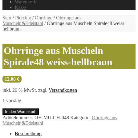
Warenkorb
Kasse
Start
/
Piercing
/
Ohrringe
/
Ohrringe aus
Muscheln&Edelstahl
/ Ohrringe aus Muscheln Spirale48 weiss-
hellbraun
Ohrringe aus Muscheln
Spirale48 weiss-hellbraun
12,00
€
inkl. 20 % MwSt.
zzgl.
Versandkosten
1 vorrätig
Ohrringe
In den Warenkorb
aus
Artikelnummer:
OH-MU-CH-048
Kategorie:
Ohrringe aus
Muscheln
Muscheln&Edelstahl
Spirale48
weiss-
Beschreibung