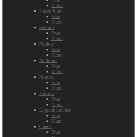
Mann
Nasenflügel
Frau
Mann
Septum
Frau
Mann
Medusa
Frau
Mann
Madonna
Frau
Mann
Monroe
Frau
Mann
Eskimo
Frau
Mann
Lippenbändchen
Frau
Mann
Cheek
Frau