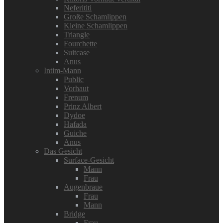
Neferititi
Große Schamlippen
Kleine Schamlippen
Triangle
Fourchette
Suitcase
Anus
Intim-Mann
Public
Vorhaut
Frenum
Prinz Albert
Dydoe
Hafada
Guiche
Anus
Das Gesicht
Surface-Gesicht
Mann
Frau
Augenbraue
Frau
Mann
Bridge
Frau