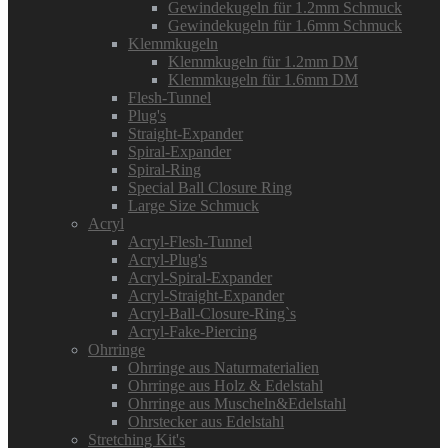
Gewindekugeln für 1.2mm Schmuck
Gewindekugeln für 1.6mm Schmuck
Klemmkugeln
Klemmkugeln für 1.2mm DM
Klemmkugeln für 1.6mm DM
Flesh-Tunnel
Plug's
Straight-Expander
Spiral-Expander
Spiral-Ring
Special Ball Closure Ring
Large Size Schmuck
Acryl
Acryl-Flesh-Tunnel
Acryl-Plug's
Acryl-Spiral-Expander
Acryl-Straight-Expander
Acryl-Ball-Closure-Ring`s
Acryl-Fake-Piercing
Ohrringe
Ohrringe aus Naturmaterialien
Ohrringe aus Holz & Edelstahl
Ohrringe aus Muscheln&Edelstahl
Ohrstecker aus Edelstahl
Stretching Kit's