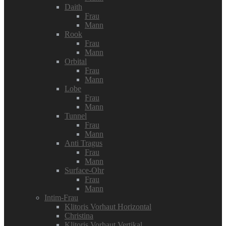
Daith
Frau
Mann
Rook
Frau
Mann
Orbital
Frau
Mann
Lobe
Frau
Mann
Tunnel
Frau
Mann
Anti Tragus
Frau
Mann
Surface-Ohr
Frau
Mann
Intim-Frau
Klitoris Vorhaut Horizontal
Christina
Klitoris Vorhaut Vertikal