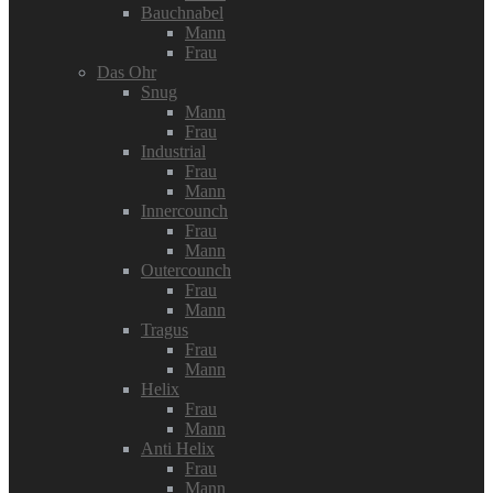
Bauchnabel
Mann
Frau
Das Ohr
Snug
Mann
Frau
Industrial
Frau
Mann
Innercounch
Frau
Mann
Outercounch
Frau
Mann
Tragus
Frau
Mann
Helix
Frau
Mann
Anti Helix
Frau
Mann