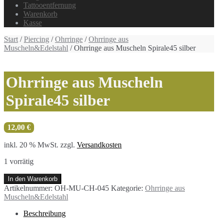
Tattooentfernung
Warenkorb
Kasse
Start
/
Piercing
/
Ohrringe
/
Ohrringe aus
Muscheln&Edelstahl
/ Ohrringe aus Muscheln Spirale45 silber
Ohrringe aus Muscheln
Spirale45 silber
12,00
€
inkl. 20 % MwSt.
zzgl.
Versandkosten
1 vorrätig
Ohrringe
In den Warenkorb
aus
Artikelnummer:
OH-MU-CH-045
Kategorie:
Ohrringe aus
Muscheln
Muscheln&Edelstahl
Spirale45
silber
Beschreibung