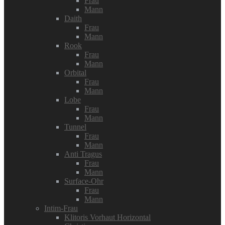
Frau
Mann
Daith
Frau
Mann
Rook
Frau
Mann
Orbital
Frau
Mann
Lobe
Frau
Mann
Tunnel
Frau
Mann
Anti Tragus
Frau
Mann
Surface-Ohr
Frau
Mann
Intim-Frau
Klitoris Vorhaut Horizontal