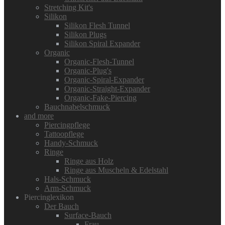
Stretching Kit's
Silikon
Silikon Flesh Tunnel
Silikon Plugs
Silikon Spiral Expander
Organic
Organic-Flesh-Tunnel
Organic-Plug's
Organic-Spiral-Expander
Organic-Straight-Expander
Organic-Fake-Piercing
Bauchnabelschmuck
and more
Piercingpflege
Tattoopflege
Handy-Schmuck
Ringe
Ringe aus Holz
Ringe aus Muscheln & Edelstahl
Hals-Schmuck
Arm-Schmuck
Piercinglexikon
Der Bauch
Surface-Bauch
Frau