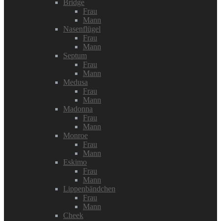
Bridge
Frau
Mann
Nasenflügel
Frau
Mann
Septum
Frau
Mann
Medusa
Frau
Mann
Madonna
Frau
Mann
Monroe
Frau
Mann
Eskimo
Frau
Mann
Lippenbändchen
Frau
Mann
Cheek