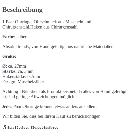
Menge
Beschreibung
1 Paar Ohrringe, Ohrschmuck aus Muscheln und
Chirurgenstahl,Haken aus Chirurgenstahl
Farbe:
silber
Absolut trendy, von Hand gefertigt aus natürliche Materialien
Größe:
Ø: ca. 27mm
Stärke:
ca. 3mm
Hakenstärke: 0,7mm
Design: Muschel/silber
Achtung ! Bild dient als Produktbeispiel: da alles von Hand gefertigt
ist,sind geringe Abweichungen möglich!
Jedes Paar Ohrringe können etwas anders ausfallen ,
Wir bitten Sie, dies bei Ihrem Kauf zu berücksichtigen.
Ähnliche Produkte