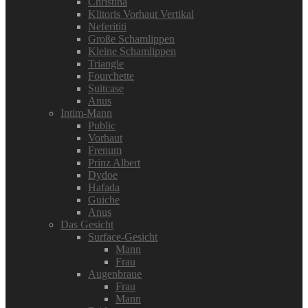
Christina
Klitoris Vorhaut Vertikal
Neferititi
Große Schamlippen
Kleine Schamlippen
Triangle
Fourchette
Suitcase
Anus
Intim-Mann
Public
Vorhaut
Frenum
Prinz Albert
Dydoe
Hafada
Guiche
Anus
Das Gesicht
Surface-Gesicht
Mann
Frau
Augenbraue
Frau
Mann