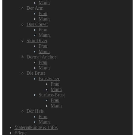
Mann
Der Arm
Frau
Mann
Das Corset
Frau
Mann
Skin Diver
Frau
Mann
Dermal Anchor
Frau
Mann
Die Brust
Brustwarze
Frau
Mann
Surface-Brust
Frau
Mann
Der Hals
Frau
Mann
Materialkunde & Infos
Pflege