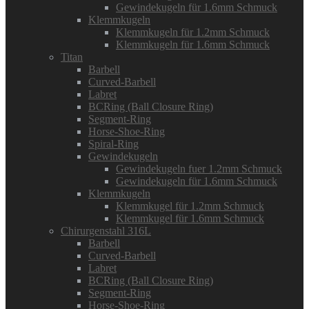
Gewindekugeln für 1.6mm Schmuck
Klemmkugeln
Klemmkugeln für 1.2mm Schmuck
Klemmkugeln für 1.6mm Schmuck
Titan
Barbell
Curved-Barbell
Labret
BCRing (Ball Closure Ring)
Segment-Ring
Horse-Shoe-Ring
Spiral-Ring
Gewindekugeln
Gewindekugeln fuer 1.2mm Schmuck
Gewindekugeln für 1.6mm Schmuck
Klemmkugeln
Klemmkugel für 1.2mm Schmuck
Klemmkugel für 1.6mm Schmuck
Chirurgenstahl 316L
Barbell
Curved-Barbell
Labret
BCRing (Ball Closure Ring)
Segment-Ring
Horse-Shoe-Ring