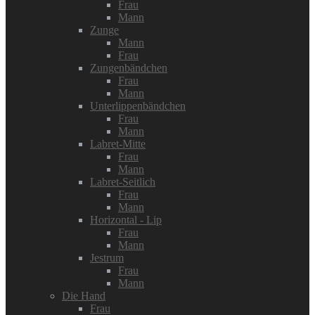
Frau
Mann
Zunge
Mann
Frau
Zungenbändchen
Frau
Mann
Unterlippenbändchen
Frau
Mann
Labret-Mitte
Frau
Mann
Labret-Seitlich
Frau
Mann
Horizontal - Lip
Frau
Mann
Jestrum
Frau
Mann
Die Hand
Frau