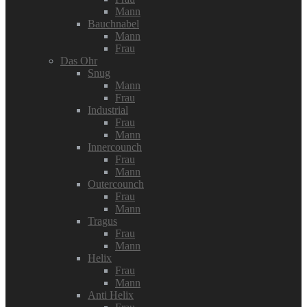
Mann
Bauchnabel
Mann
Frau
Das Ohr
Snug
Mann
Frau
Industrial
Frau
Mann
Innercounch
Frau
Mann
Outercounch
Frau
Mann
Tragus
Frau
Mann
Helix
Frau
Mann
Anti Helix