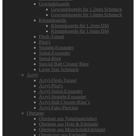
Gewindekugeln
Gewindekugeln für 1.2mm Schmuck
Gewindekugeln für 1.6mm Schmuck
Klemmkugeln
Klemmkugeln für 1.2mm DM
Klemmkugeln für 1.6mm DM
Flesh-Tunnel
Plug's
Straight-Expander
Spiral-Expander
Spiral-Ring
Special Ball Closure Ring
Large Size Schmuck
Acryl
Acryl-Flesh-Tunnel
Acryl-Plug's
Acryl-Spiral-Expander
Acryl-Straight-Expander
Acryl-Ball-Closure-Ring`s
Acryl-Fake-Piercing
Ohrringe
Ohrringe aus Naturmaterialien
Ohrringe aus Holz & Edelstahl
Ohrringe aus Muscheln&Edelstahl
Ohrstecker aus Edelstahl