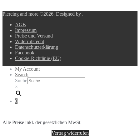
Piercing and more ©2026.
Designed by
.
AGB
Impressum
Preise und Versand
Widerrufsrecht
Datenschutzerklärung
Facebook
Cookie-Richtlinie (EU)
My Account
Search
Suche
×
0
Alle Preise inkl. der gesetzlichen MwSt.
Vertrag widerrufen