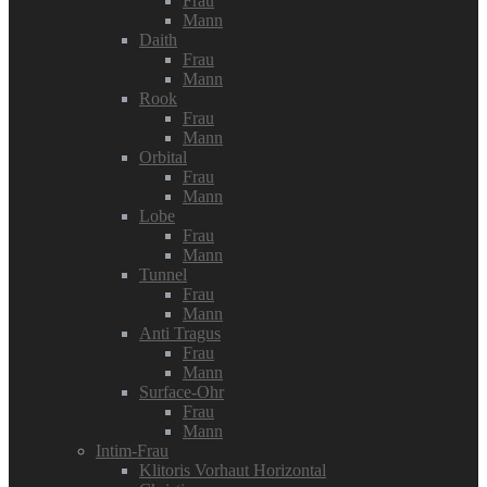
Frau
Mann
Daith
Frau
Mann
Rook
Frau
Mann
Orbital
Frau
Mann
Lobe
Frau
Mann
Tunnel
Frau
Mann
Anti Tragus
Frau
Mann
Surface-Ohr
Frau
Mann
Intim-Frau
Klitoris Vorhaut Horizontal