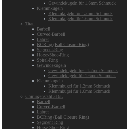
Gewindekugeln für 1.6mm Schmuck
Klemmkugeln
Klemmkugeln für 1.2mm Schmuck
Klemmkugeln für 1.6mm Schmuck
Titan
Barbell
Curved-Barbell
Labret
BCRing (Ball Closure Ring)
Segment-Ring
Horse-Shoe-Ring
Spiral-Ring
Gewindekugeln
Gewindekugeln fuer 1.2mm Schmuck
Gewindekugeln für 1.6mm Schmuck
Klemmkugeln
Klemmkugel für 1.2mm Schmuck
Klemmkugel für 1.6mm Schmuck
Chirurgenstahl 316L
Barbell
Curved-Barbell
Labret
BCRing (Ball Closure Ring)
Segment-Ring
Horse-Shoe-Ring