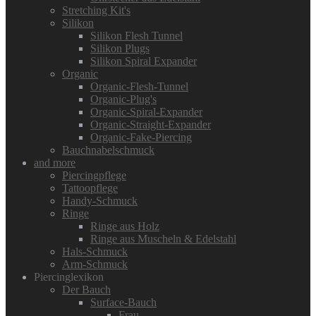
Stretching Kit's
Silikon
Silikon Flesh Tunnel
Silikon Plugs
Silikon Spiral Expander
Organic
Organic-Flesh-Tunnel
Organic-Plug's
Organic-Spiral-Expander
Organic-Straight-Expander
Organic-Fake-Piercing
Bauchnabelschmuck
and more
Piercingpflege
Tattoopflege
Handy-Schmuck
Ringe
Ringe aus Holz
Ringe aus Muscheln & Edelstahl
Hals-Schmuck
Arm-Schmuck
Piercinglexikon
Der Bauch
Surface-Bauch
Frau