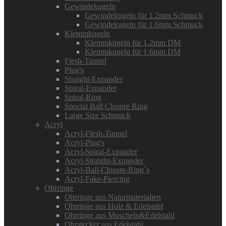
Gewindekugeln
Gewindekugeln für 1.2mm Schmuck
Gewindekugeln für 1.6mm Schmuck
Klemmkugeln
Klemmkugeln für 1.2mm DM
Klemmkugeln für 1.6mm DM
Flesh-Tunnel
Plug's
Straight-Expander
Spiral-Expander
Spiral-Ring
Special Ball Closure Ring
Large Size Schmuck
Acryl
Acryl-Flesh-Tunnel
Acryl-Plug's
Acryl-Spiral-Expander
Acryl-Straight-Expander
Acryl-Ball-Closure-Ring`s
Acryl-Fake-Piercing
Ohrringe
Ohrringe aus Naturmaterialien
Ohrringe aus Holz & Edelstahl
Ohrringe aus Muscheln&Edelstahl
Ohrstecker aus Edelstahl