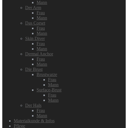
Mann
Der Arm
Frau
Mann
Das Corset
Frau
Mann
Skin Diver
Frau
Mann
Dermal Anchor
Frau
Mann
Die Brust
Brustwarze
Frau
Mann
Surface-Brust
Frau
Mann
Der Hals
Frau
Mann
Materialkunde & Infos
Pflege