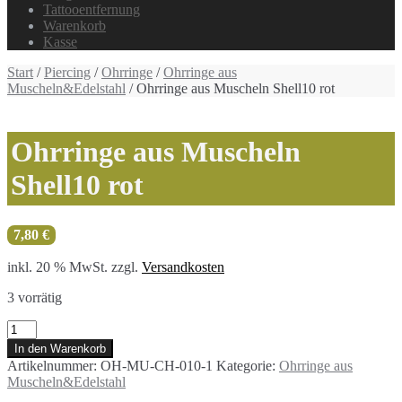
Tattooentfernung
Warenkorb
Kasse
Start
/
Piercing
/
Ohrringe
/
Ohrringe aus
Muscheln&Edelstahl
/ Ohrringe aus Muscheln Shell10 rot
Ohrringe aus Muscheln
Shell10 rot
7,80
€
inkl. 20 % MwSt.
zzgl.
Versandkosten
3 vorrätig
Ohrringe
aus
In den Warenkorb
Muscheln
Artikelnummer:
OH-MU-CH-010-1
Kategorie:
Ohrringe aus
Shell10
Muscheln&Edelstahl
rot