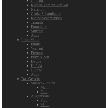
Christina
Klitoris Vorhaut Vertikal
Neferititi
Große Schamlippen
Kleine Schamlippen
Triangle
Fourchette
Suitcase
Anus
Intim-Mann
Public
Vorhaut
Frenum
Prinz Albert
Dydoe
Hafada
Guiche
Anus
Das Gesicht
Surface-Gesicht
Mann
Frau
Augenbraue
Frau
Mann