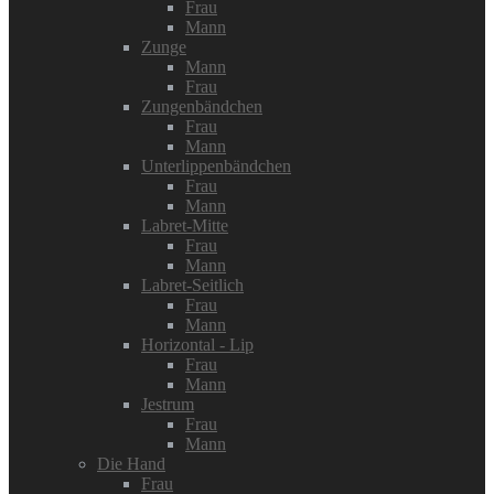
Frau
Mann
Zunge
Mann
Frau
Zungenbändchen
Frau
Mann
Unterlippenbändchen
Frau
Mann
Labret-Mitte
Frau
Mann
Labret-Seitlich
Frau
Mann
Horizontal - Lip
Frau
Mann
Jestrum
Frau
Mann
Die Hand
Frau