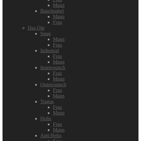
Mann
Bauchnabel
Mann
Frau
Das Ohr
Snug
Mann
Frau
Industrial
Frau
Mann
Innercounch
Frau
Mann
Outercounch
Frau
Mann
Tragus
Frau
Mann
Helix
Frau
Mann
Anti Helix