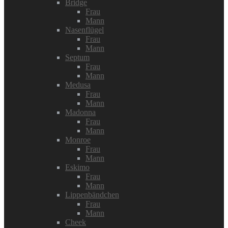
Bridge
Frau
Mann
Nasenflügel
Frau
Mann
Septum
Frau
Mann
Medusa
Frau
Mann
Madonna
Frau
Mann
Monroe
Frau
Mann
Eskimo
Frau
Mann
Lippenbändchen
Frau
Mann
Cheek