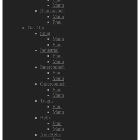
Mann
Bauchnabel
Mann
Frau
Das Ohr
Snug
Mann
Frau
Industrial
Frau
Mann
Innercounch
Frau
Mann
Outercounch
Frau
Mann
Tragus
Frau
Mann
Helix
Frau
Mann
Anti Helix