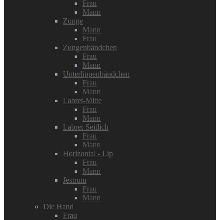
Frau
Mann
Zunge
Mann
Frau
Zungenbändchen
Frau
Mann
Unterlippenbändchen
Frau
Mann
Labret-Mitte
Frau
Mann
Labret-Seitlich
Frau
Mann
Horizontal - Lip
Frau
Mann
Jestrum
Frau
Mann
Die Hand
Frau