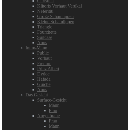
Christina
Klitoris Vorhaut Vertikal
Neferititi
Große Schamlippen
Kleine Schamlippen
Triangle
Fourchette
Suitcase
Anus
Intim-Mann
Public
Vorhaut
Frenum
Prinz Albert
Dydoe
Hafada
Guiche
Anus
Das Gesicht
Surface-Gesicht
Mann
Frau
Augenbraue
Frau
Mann