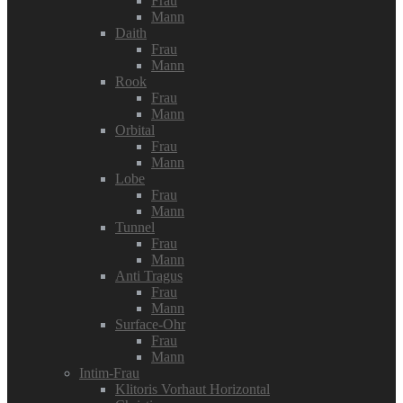
Frau
Mann
Daith
Frau
Mann
Rook
Frau
Mann
Orbital
Frau
Mann
Lobe
Frau
Mann
Tunnel
Frau
Mann
Anti Tragus
Frau
Mann
Surface-Ohr
Frau
Mann
Intim-Frau
Klitoris Vorhaut Horizontal