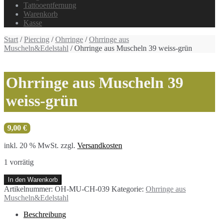
Tattooentfernung
Warenkorb
Kasse
Start
/
Piercing
/
Ohrringe
/
Ohrringe aus
Muscheln&Edelstahl
/ Ohrringe aus Muscheln 39 weiss-grün
Ohrringe aus Muscheln 39
weiss-grün
9,00
€
inkl. 20 % MwSt.
zzgl.
Versandkosten
1 vorrätig
Ohrringe
In den Warenkorb
aus
Artikelnummer:
OH-MU-CH-039
Kategorie:
Ohrringe aus
Muscheln
Muscheln&Edelstahl
39
weiss-
Beschreibung