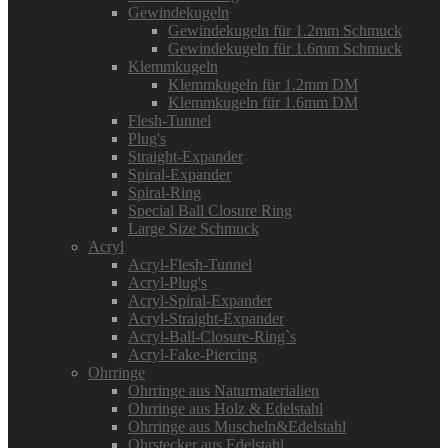
Gewindekugeln
Gewindekugeln für 1.2mm Schmuck
Gewindekugeln für 1.6mm Schmuck
Klemmkugeln
Klemmkugeln für 1.2mm DM
Klemmkugeln für 1.6mm DM
Flesh-Tunnel
Plug's
Straight-Expander
Spiral-Expander
Spiral-Ring
Special Ball Closure Ring
Large Size Schmuck
Acryl
Acryl-Flesh-Tunnel
Acryl-Plug's
Acryl-Spiral-Expander
Acryl-Straight-Expander
Acryl-Ball-Closure-Ring`s
Acryl-Fake-Piercing
Ohrringe
Ohrringe aus Naturmaterialien
Ohrringe aus Holz & Edelstahl
Ohrringe aus Muscheln&Edelstahl
Ohrstecker aus Edelstahl