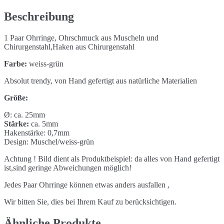
grün
Menge
Beschreibung
1 Paar Ohrringe, Ohrschmuck aus Muscheln und
Chirurgenstahl,Haken aus Chirurgenstahl
Farbe:
weiss-grün
Absolut trendy, von Hand gefertigt aus natürliche Materialien
Größe:
Ø: ca. 25mm
Stärke:
ca. 5mm
Hakenstärke: 0,7mm
Design: Muschel/weiss-grün
Achtung ! Bild dient als Produktbeispiel: da alles von Hand gefertigt
ist,sind geringe Abweichungen möglich!
Jedes Paar Ohrringe können etwas anders ausfallen ,
Wir bitten Sie, dies bei Ihrem Kauf zu berücksichtigen.
Ähnliche Produkte