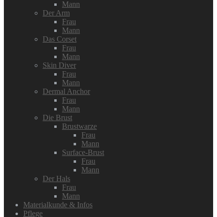
Mann
Der Arm
Frau
Mann
Das Corset
Frau
Mann
Skin Diver
Frau
Mann
Dermal Anchor
Frau
Mann
Die Brust
Brustwarze
Frau
Mann
Surface-Brust
Frau
Mann
Der Hals
Frau
Mann
Materialkunde & Infos
Pflege