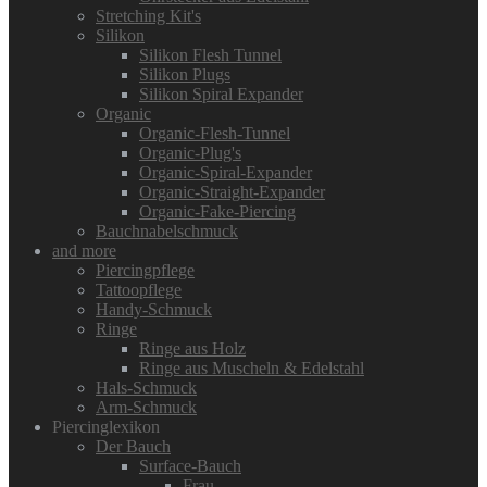
Stretching Kit's
Silikon
Silikon Flesh Tunnel
Silikon Plugs
Silikon Spiral Expander
Organic
Organic-Flesh-Tunnel
Organic-Plug's
Organic-Spiral-Expander
Organic-Straight-Expander
Organic-Fake-Piercing
Bauchnabelschmuck
and more
Piercingpflege
Tattoopflege
Handy-Schmuck
Ringe
Ringe aus Holz
Ringe aus Muscheln & Edelstahl
Hals-Schmuck
Arm-Schmuck
Piercinglexikon
Der Bauch
Surface-Bauch
Frau