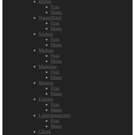
Bridge
Frau
Mann
Nasenflügel
Frau
Mann
Septum
Frau
Mann
Medusa
Frau
Mann
Madonna
Frau
Mann
Monroe
Frau
Mann
Eskimo
Frau
Mann
Lippenbändchen
Frau
Mann
Cheek