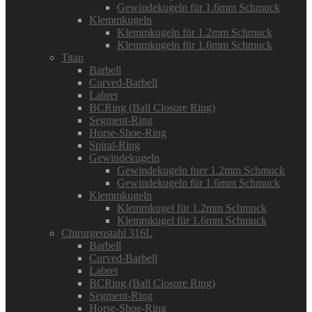
Gewindekugeln für 1.6mm Schmuck
Klemmkugeln
Klemmkugeln für 1.2mm Schmuck
Klemmkugeln für 1.6mm Schmuck
Titan
Barbell
Curved-Barbell
Labret
BCRing (Ball Closure Ring)
Segment-Ring
Horse-Shoe-Ring
Spiral-Ring
Gewindekugeln
Gewindekugeln fuer 1.2mm Schmuck
Gewindekugeln für 1.6mm Schmuck
Klemmkugeln
Klemmkugel für 1.2mm Schmuck
Klemmkugel für 1.6mm Schmuck
Chirurgenstahl 316L
Barbell
Curved-Barbell
Labret
BCRing (Ball Closure Ring)
Segment-Ring
Horse-Shoe-Ring