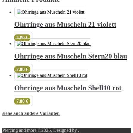
Ohrringe aus Muscheln 21 violett
7,80
€
Ohrringe aus Muscheln Stern20 blau
7,80
€
Ohrringe aus Muscheln Shell10 rot
7,80
€
siehe auch andere Varianten
Piercing and more ©2026.
Designed by
.