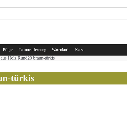
Pflege
Tattooentfernung
Warenkorb
Kasse
 aus Holz Rund20 braun-türkis
n-türkis