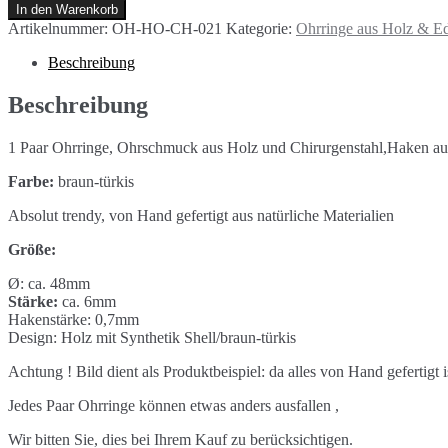
aus
In den Warenkorb
Holz
Artikelnummer:
OH-HO-CH-021
Kategorie:
Ohrringe aus Holz & Ed
Rund20
braun-
Beschreibung
türkis
Menge
Beschreibung
1 Paar Ohrringe, Ohrschmuck aus Holz und Chirurgenstahl,Haken aus
Farbe:
braun-türkis
Absolut trendy, von Hand gefertigt aus natürliche Materialien
Größe:
Ø: ca. 48mm
Stärke:
ca. 6mm
Hakenstärke: 0,7mm
Design: Holz mit Synthetik Shell/braun-türkis
Achtung ! Bild dient als Produktbeispiel: da alles von Hand gefertig
Jedes Paar Ohrringe können etwas anders ausfallen ,
Wir bitten Sie, dies bei Ihrem Kauf zu berücksichtigen.