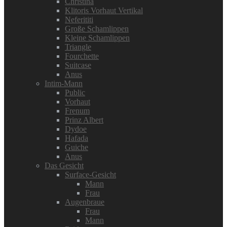
Christina
Klitoris Vorhaut Vertikal
Neferititi
Große Schamlippen
Kleine Schamlippen
Triangle
Fourchette
Suitcase
Anus
Intim-Mann
Public
Vorhaut
Frenum
Prinz Albert
Dydoe
Hafada
Guiche
Anus
Das Gesicht
Surface-Gesicht
Mann
Frau
Augenbraue
Frau
Mann