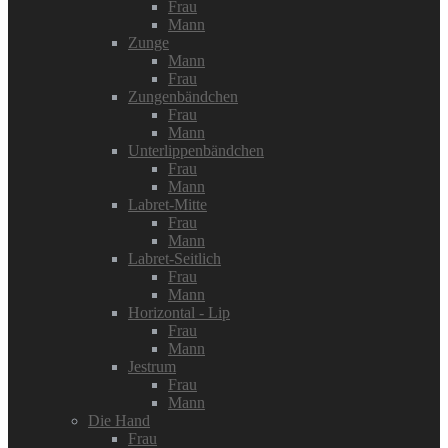
Frau
Mann
Zunge
Mann
Frau
Zungenbändchen
Frau
Mann
Unterlippenbändchen
Frau
Mann
Labret-Mitte
Frau
Mann
Labret-Seitlich
Frau
Mann
Horizontal - Lip
Frau
Mann
Jestrum
Frau
Mann
Die Hand
Frau