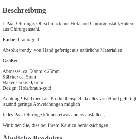
Menge
Beschreibung
1 Paar Ohrringe, Ohrschmuck aus Holz und Chirurgenstahl,Haken
aus Chirurgenstahl.
Farbe:
braun/gold
Absolut trendy, von Hand gefertigt aus natürliche Materialien
Größe:
Abmasse: ca. 50mm x 25mm
Stärke:
ca. 5mm
Hakenstärke: 0,7mm
Design: Holz/braun-gold
Achtung ! Bild dient als Produktbeispiel: da alles von Hand gefertigt
ist,sind geringe Abweichungen möglich!
Jedes Paar Ohrringe können etwas anders ausfallen ,
Wir bitten Sie, dies bei Ihrem Kauf zu berücksichtigen.
Ähnliche Produkte