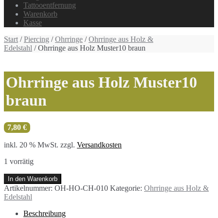
Tattooentfernung
Warenkorb
Kasse
Start
/
Piercing
/
Ohrringe
/
Ohrringe aus Holz &
Edelstahl
/ Ohrringe aus Holz Muster10 braun
Ohrringe aus Holz Muster10
braun
7,80
€
inkl. 20 % MwSt.
zzgl.
Versandkosten
1 vorrätig
Ohrringe
In den Warenkorb
aus
Artikelnummer:
OH-HO-CH-010
Kategorie:
Ohrringe aus Holz &
Holz
Edelstahl
Muster10
braun
Beschreibung