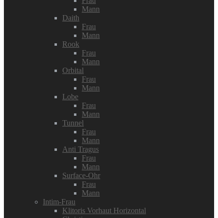
Frau
Mann
Daith
Frau
Mann
Rook
Frau
Mann
Orbital
Frau
Mann
Lobe
Frau
Mann
Tunnel
Frau
Mann
Anti Tragus
Frau
Mann
Surface-Ohr
Frau
Mann
Intim-Frau
Klitoris Vorhaut Horizontal