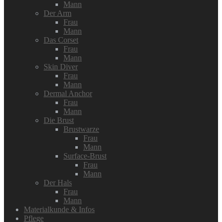
Mann
Der Arm
Frau
Mann
Das Corset
Frau
Mann
Skin Diver
Frau
Mann
Dermal Anchor
Frau
Mann
Die Brust
Brustwarze
Frau
Mann
Surface-Brust
Frau
Mann
Der Hals
Frau
Mann
Materialkunde & Infos
Pflege