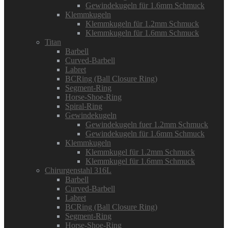
Gewindekugeln für 1.6mm Schmuck
Klemmkugeln
Klemmkugeln für 1.2mm Schmuck
Klemmkugeln für 1.6mm Schmuck
Titan
Barbell
Curved-Barbell
Labret
BCRing (Ball Closure Ring)
Segment-Ring
Horse-Shoe-Ring
Spiral-Ring
Gewindekugeln
Gewindekugeln fuer 1.2mm Schmuck
Gewindekugeln für 1.6mm Schmuck
Klemmkugeln
Klemmkugel für 1.2mm Schmuck
Klemmkugel für 1.6mm Schmuck
Chirurgenstahl 316L
Barbell
Curved-Barbell
Labret
BCRing (Ball Closure Ring)
Segment-Ring
Horse-Shoe-Ring