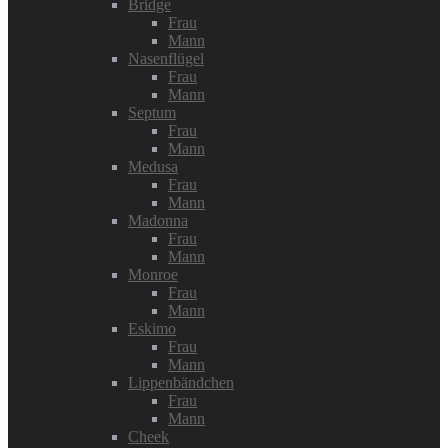
Bridge
Frau
Mann
Nasenflügel
Frau
Mann
Septum
Frau
Mann
Medusa
Frau
Mann
Madonna
Frau
Mann
Monroe
Frau
Mann
Eskimo
Frau
Mann
Lippenbändchen
Frau
Mann
Cheek