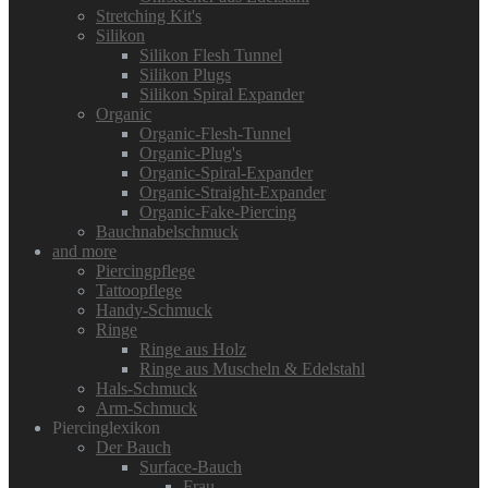
Stretching Kit's
Silikon
Silikon Flesh Tunnel
Silikon Plugs
Silikon Spiral Expander
Organic
Organic-Flesh-Tunnel
Organic-Plug's
Organic-Spiral-Expander
Organic-Straight-Expander
Organic-Fake-Piercing
Bauchnabelschmuck
and more
Piercingpflege
Tattoopflege
Handy-Schmuck
Ringe
Ringe aus Holz
Ringe aus Muscheln & Edelstahl
Hals-Schmuck
Arm-Schmuck
Piercinglexikon
Der Bauch
Surface-Bauch
Frau