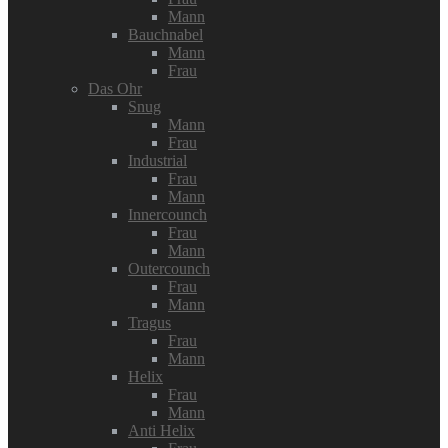
Mann
Bauchnabel
Mann
Frau
Das Ohr
Snug
Mann
Frau
Industrial
Frau
Mann
Innercounch
Frau
Mann
Outercounch
Frau
Mann
Tragus
Frau
Mann
Helix
Frau
Mann
Anti Helix