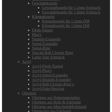
Gewindekugeln
Gewindekugeln für 1.2mm Schmuck
Gewindekugeln für 1.6mm Schmuck
Klemmkugeln
Klemmkugeln für 1.2mm DM
Klemmkugeln für 1.6mm DM
Flesh-Tunnel
Plug's
Straight-Expander
Spiral-Expander
Spiral-Ring
Special Ball Closure Ring
Large Size Schmuck
Acryl
Acryl-Flesh-Tunnel
Acryl-Plug's
Acryl-Spiral-Expander
Acryl-Straight-Expander
Acryl-Ball-Closure-Ring`s
Acryl-Fake-Piercing
Ohrringe
Ohrringe aus Naturmaterialien
Ohrringe aus Holz & Edelstahl
Ohrringe aus Muscheln&Edelstahl
Ohrstecker aus Edelstahl