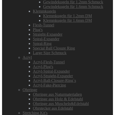
Gewindekugeln für 1.2mm Schmuck
Gewindekugeln für 1.6mm Schmuck
Klemmkugeln
Klemmkugeln für 1.2mm DM
Klemmkugeln für 1.6mm DM
Flesh-Tunnel
Plug's
Straight-Expander
Spiral-Expander
Spiral-Ring
Special Ball Closure Ring
Large Size Schmuck
Acryl
Acryl-Flesh-Tunnel
Acryl-Plug's
Acryl-Spiral-Expander
Acryl-Straight-Expander
Acryl-Ball-Closure-Ring`s
Acryl-Fake-Piercing
Ohrringe
Ohrringe aus Naturmaterialien
Ohrringe aus Holz & Edelstahl
Ohrringe aus Muscheln&Edelstahl
Ohrstecker aus Edelstahl
Stretching Kit's