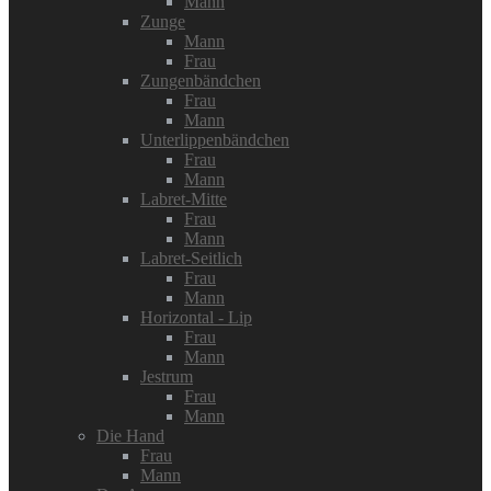
Mann
Zunge
Mann
Frau
Zungenbändchen
Frau
Mann
Unterlippenbändchen
Frau
Mann
Labret-Mitte
Frau
Mann
Labret-Seitlich
Frau
Mann
Horizontal - Lip
Frau
Mann
Jestrum
Frau
Mann
Die Hand
Frau
Mann