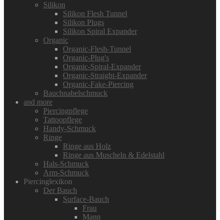
Silikon
Silikon Flesh Tunnel
Silikon Plugs
Silikon Spiral Expander
Organic
Organic-Flesh-Tunnel
Organic-Plug's
Organic-Spiral-Expander
Organic-Straight-Expander
Organic-Fake-Piercing
Bauchnabelschmuck
and more
Piercingpflege
Tattoopflege
Handy-Schmuck
Ringe
Ringe aus Holz
Ringe aus Muscheln & Edelstahl
Hals-Schmuck
Arm-Schmuck
Piercinglexikon
Der Bauch
Surface-Bauch
Frau
Mann