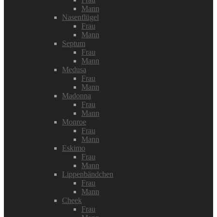
Mann
Nasenflügel
Frau
Mann
Septum
Frau
Mann
Medusa
Frau
Mann
Madonna
Frau
Mann
Monroe
Frau
Mann
Eskimo
Frau
Mann
Lippenbändchen
Frau
Mann
Cheek
Frau