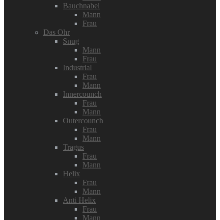
Bauchnabel
Mann
Frau
Das Ohr
Snug
Mann
Frau
Industrial
Frau
Mann
Innercounch
Frau
Mann
Outercounch
Frau
Mann
Tragus
Frau
Mann
Helix
Frau
Mann
Anti Helix
Frau
Mann