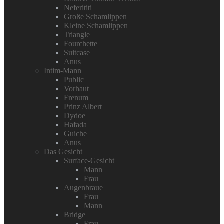
Neferititi
Große Schamlippen
Kleine Schamlippen
Triangle
Fourchette
Suitcase
Anus
Intim-Mann
Public
Vorhaut
Frenum
Prinz Albert
Dydoe
Hafada
Guiche
Anus
Das Gesicht
Surface-Gesicht
Mann
Frau
Augenbraue
Frau
Mann
Bridge
Frau