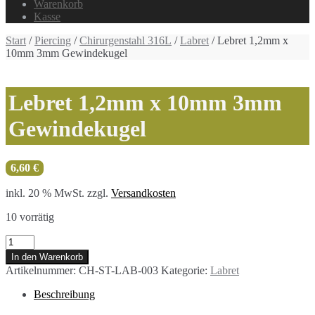
Warenkorb
Kasse
Start
/
Piercing
/
Chirurgenstahl 316L
/
Labret
/ Lebret 1,2mm x
10mm 3mm Gewindekugel
Lebret 1,2mm x 10mm 3mm
Gewindekugel
6,60
€
inkl. 20 % MwSt.
zzgl.
Versandkosten
10 vorrätig
Lebret
1,2mm
In den Warenkorb
x
Artikelnummer:
CH-ST-LAB-003
Kategorie:
Labret
10mm
3mm
Beschreibung
Gewindekugel