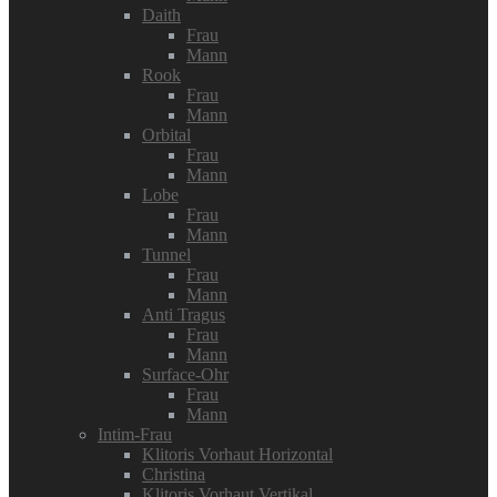
Daith
Frau
Mann
Rook
Frau
Mann
Orbital
Frau
Mann
Lobe
Frau
Mann
Tunnel
Frau
Mann
Anti Tragus
Frau
Mann
Surface-Ohr
Frau
Mann
Intim-Frau
Klitoris Vorhaut Horizontal
Christina
Klitoris Vorhaut Vertikal