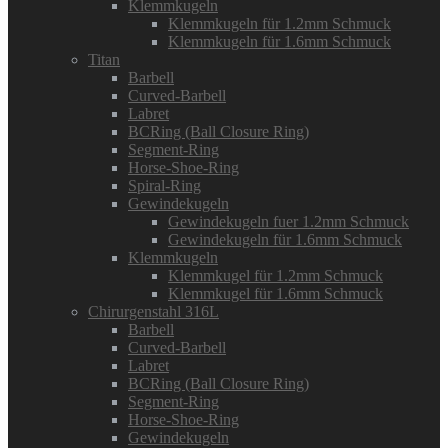
Klemmkugeln
Klemmkugeln für 1.2mm Schmuck
Klemmkugeln für 1.6mm Schmuck
Titan
Barbell
Curved-Barbell
Labret
BCRing (Ball Closure Ring)
Segment-Ring
Horse-Shoe-Ring
Spiral-Ring
Gewindekugeln
Gewindekugeln fuer 1.2mm Schmuck
Gewindekugeln für 1.6mm Schmuck
Klemmkugeln
Klemmkugel für 1.2mm Schmuck
Klemmkugel für 1.6mm Schmuck
Chirurgenstahl 316L
Barbell
Curved-Barbell
Labret
BCRing (Ball Closure Ring)
Segment-Ring
Horse-Shoe-Ring
Gewindekugeln