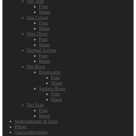
Der Arm
Frau
Mann
Das Corset
Frau
Mann
Skin Diver
Frau
Mann
Dermal Anchor
Frau
Mann
Die Brust
Brustwarze
Frau
Mann
Surface-Brust
Frau
Mann
Der Hals
Frau
Mann
Materialkunde & Infos
Pflege
Tattooentfernung