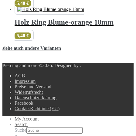
5,40
€
Holz Ring Blume-orange 18mm
5,40
€
siehe auch andere Varianten
Piercing and more ©2026.
Designed by
.
AGB
Impressum
Preise und Versand
Widerrufsrecht
Datenschutzerklärung
Facebook
Cookie-Richtlinie (EU)
My Account
Search
Suche