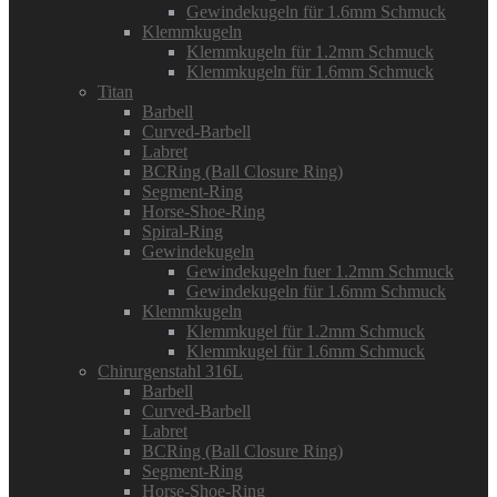
Gewindekugeln für 1.6mm Schmuck
Klemmkugeln
Klemmkugeln für 1.2mm Schmuck
Klemmkugeln für 1.6mm Schmuck
Titan
Barbell
Curved-Barbell
Labret
BCRing (Ball Closure Ring)
Segment-Ring
Horse-Shoe-Ring
Spiral-Ring
Gewindekugeln
Gewindekugeln fuer 1.2mm Schmuck
Gewindekugeln für 1.6mm Schmuck
Klemmkugeln
Klemmkugel für 1.2mm Schmuck
Klemmkugel für 1.6mm Schmuck
Chirurgenstahl 316L
Barbell
Curved-Barbell
Labret
BCRing (Ball Closure Ring)
Segment-Ring
Horse-Shoe-Ring