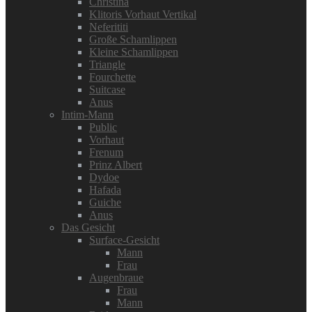
Christina
Klitoris Vorhaut Vertikal
Neferititi
Große Schamlippen
Kleine Schamlippen
Triangle
Fourchette
Suitcase
Anus
Intim-Mann
Public
Vorhaut
Frenum
Prinz Albert
Dydoe
Hafada
Guiche
Anus
Das Gesicht
Surface-Gesicht
Mann
Frau
Augenbraue
Frau
Mann