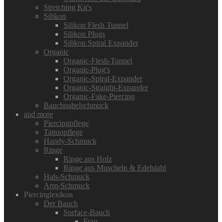
Stretching Kit's
Silikon
Silikon Flesh Tunnel
Silikon Plugs
Silikon Spiral Expander
Organic
Organic-Flesh-Tunnel
Organic-Plug's
Organic-Spiral-Expander
Organic-Straight-Expander
Organic-Fake-Piercing
Bauchnabelschmuck
and more
Piercingpflege
Tattoopflege
Handy-Schmuck
Ringe
Ringe aus Holz
Ringe aus Muscheln & Edelstahl
Hals-Schmuck
Arm-Schmuck
Piercinglexikon
Der Bauch
Surface-Bauch
Frau