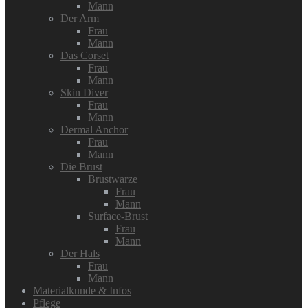
Mann
Der Arm
Frau
Mann
Das Corset
Frau
Mann
Skin Diver
Frau
Mann
Dermal Anchor
Frau
Mann
Die Brust
Brustwarze
Frau
Mann
Surface-Brust
Frau
Mann
Der Hals
Frau
Mann
Materialkunde & Infos
Pflege