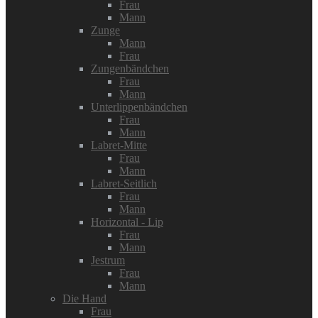
Frau
Mann
Zunge
Mann
Frau
Zungenbändchen
Frau
Mann
Unterlippenbändchen
Frau
Mann
Labret-Mitte
Frau
Mann
Labret-Seitlich
Frau
Mann
Horizontal - Lip
Frau
Mann
Jestrum
Frau
Mann
Die Hand
Frau