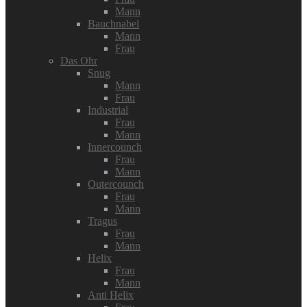
Mann
Bauchnabel
Mann
Frau
Das Ohr
Snug
Mann
Frau
Industrial
Frau
Mann
Innercounch
Frau
Mann
Outercounch
Frau
Mann
Tragus
Frau
Mann
Helix
Frau
Mann
Anti Helix