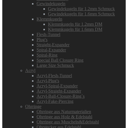
Gewindekugeln
Gewindekugeln für 1.2mm Schmuck
Gewindekugeln für 1.6mm Schmuck
Klemmkugeln
Klemmkugeln für 1.2mm DM
Klemmkugeln für 1.6mm DM
Flesh-Tunnel
Plug's
Straight-Expander
Spiral-Expander
Spiral-Ring
Special Ball Closure Ring
Large Size Schmuck
Acryl
Acryl-Flesh-Tunnel
Acryl-Plug's
Acryl-Spiral-Expander
Acryl-Straight-Expander
Acryl-Ball-Closure-Ring`s
Acryl-Fake-Piercing
Ohrringe
Ohrringe aus Naturmaterialien
Ohrringe aus Holz & Edelstahl
Ohrringe aus Muscheln&Edelstahl
Ohrstecker aus Edelstahl