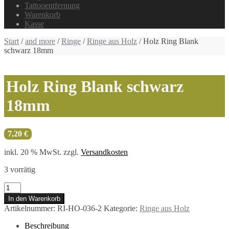
Tattooentfernung
Warenkorb
Kasse
Start
/
and more
/
Ringe
/
Ringe aus Holz
/ Holz Ring Blank
schwarz 18mm
Holz Ring Blank schwarz
18mm
7,20
€
inkl. 20 % MwSt.
zzgl.
Versandkosten
3 vorrätig
Holz
Ring
In den Warenkorb
Blank
Artikelnummer:
RI-HO-036-2
Kategorie:
Ringe aus Holz
schwarz
18mm
Beschreibung