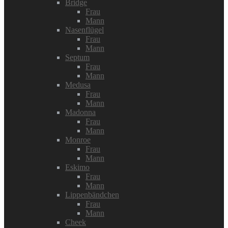
Bridge
Frau
Mann
Nasenflügel
Frau
Mann
Septum
Frau
Mann
Medusa
Frau
Mann
Madonna
Frau
Mann
Monroe
Frau
Mann
Eskimo
Frau
Mann
Lippenbändchen
Frau
Mann
Cheek