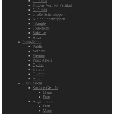
Christina
Klitoris Vorhaut Vertikal
Neferititi
Große Schamlippen
Kleine Schamlippen
Triangle
Fourchette
Suitcase
Anus
Intim-Mann
Public
Vorhaut
Frenum
Prinz Albert
Dydoe
Hafada
Guiche
Anus
Das Gesicht
Surface-Gesicht
Mann
Frau
Augenbraue
Frau
Mann