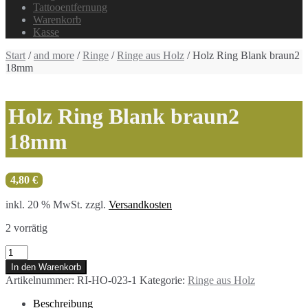
Tattooentfernung
Warenkorb
Kasse
Start
/
and more
/
Ringe
/
Ringe aus Holz
/ Holz Ring Blank braun2
18mm
Holz Ring Blank braun2
18mm
4,80
€
inkl. 20 % MwSt.
zzgl.
Versandkosten
2 vorrätig
Holz
Ring
In den Warenkorb
Blank
Artikelnummer:
RI-HO-023-1
Kategorie:
Ringe aus Holz
braun2
18mm
Beschreibung