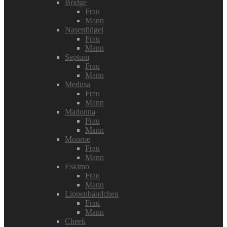
Bridge
Frau
Mann
Nasenflügel
Frau
Mann
Septum
Frau
Mann
Medusa
Frau
Mann
Madonna
Frau
Mann
Monroe
Frau
Mann
Eskimo
Frau
Mann
Lippenbändchen
Frau
Mann
Cheek