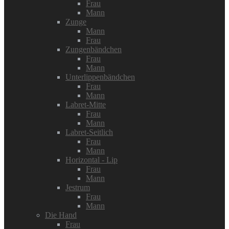
Frau
Mann
Zunge
Mann
Frau
Zungenbändchen
Frau
Mann
Unterlippenbändchen
Frau
Mann
Labret-Mitte
Frau
Mann
Labret-Seitlich
Frau
Mann
Horizontal - Lip
Frau
Mann
Jestrum
Frau
Mann
Die Hand
Frau