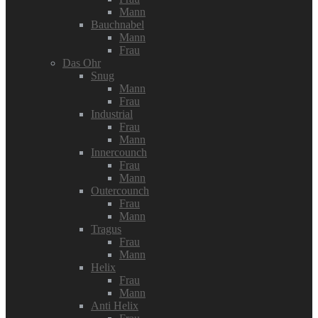
Mann
Bauchnabel
Mann
Frau
Das Ohr
Snug
Mann
Frau
Industrial
Frau
Mann
Innercounch
Frau
Mann
Outercounch
Frau
Mann
Tragus
Frau
Mann
Helix
Frau
Mann
Anti Helix