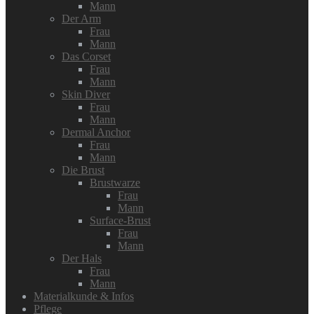
Mann
Der Arm
Frau
Mann
Das Corset
Frau
Mann
Skin Diver
Frau
Mann
Dermal Anchor
Frau
Mann
Die Brust
Brustwarze
Frau
Mann
Surface-Brust
Frau
Mann
Der Hals
Frau
Mann
Materialkunde & Infos
Pflege