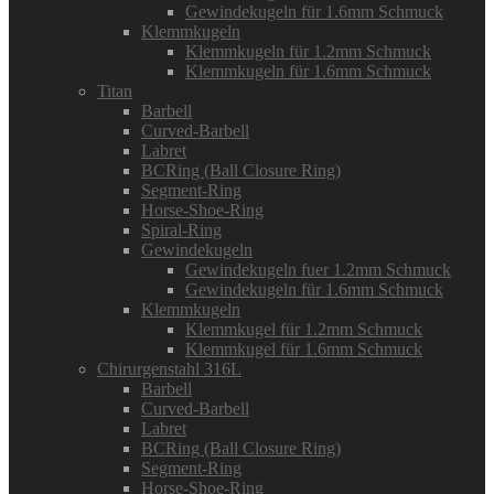
Gewindekugeln für 1.6mm Schmuck
Klemmkugeln
Klemmkugeln für 1.2mm Schmuck
Klemmkugeln für 1.6mm Schmuck
Titan
Barbell
Curved-Barbell
Labret
BCRing (Ball Closure Ring)
Segment-Ring
Horse-Shoe-Ring
Spiral-Ring
Gewindekugeln
Gewindekugeln fuer 1.2mm Schmuck
Gewindekugeln für 1.6mm Schmuck
Klemmkugeln
Klemmkugel für 1.2mm Schmuck
Klemmkugel für 1.6mm Schmuck
Chirurgenstahl 316L
Barbell
Curved-Barbell
Labret
BCRing (Ball Closure Ring)
Segment-Ring
Horse-Shoe-Ring