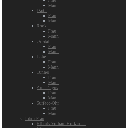
Frau
Mann
Daith
Frau
Mann
Rook
Frau
Mann
Orbital
Frau
Mann
Lobe
Frau
Mann
Tunnel
Frau
Mann
Anti Tragus
Frau
Mann
Surface-Ohr
Frau
Mann
Intim-Frau
Klitoris Vorhaut Horizontal