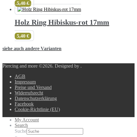
5,40
€
Holz Ring Hibiskus-rot 17mm
5,40
€
siehe auch andere Varianten
Piercing and more ©2026.
Designed by
.
AGB
Impressum
Preise und Versand
Widerrufsrecht
Datenschutzerklärung
Facebook
Cookie-Richtlinie (EU)
My Account
Search
Suche