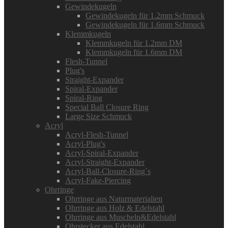
Gewindekugeln
Gewindekugeln für 1.2mm Schmuck
Gewindekugeln für 1.6mm Schmuck
Klemmkugeln
Klemmkugeln für 1.2mm DM
Klemmkugeln für 1.6mm DM
Flesh-Tunnel
Plug's
Straight-Expander
Spiral-Expander
Spiral-Ring
Special Ball Closure Ring
Large Size Schmuck
Acryl
Acryl-Flesh-Tunnel
Acryl-Plug's
Acryl-Spiral-Expander
Acryl-Straight-Expander
Acryl-Ball-Closure-Ring`s
Acryl-Fake-Piercing
Ohrringe
Ohrringe aus Naturmaterialien
Ohrringe aus Holz & Edelstahl
Ohrringe aus Muscheln&Edelstahl
Ohrstecker aus Edelstahl