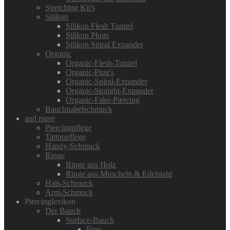
Stretching Kit's
Silikon
Silikon Flesh Tunnel
Silikon Plugs
Silikon Spiral Expander
Organic
Organic-Flesh-Tunnel
Organic-Plug's
Organic-Spiral-Expander
Organic-Straight-Expander
Organic-Fake-Piercing
Bauchnabelschmuck
and more
Piercingpflege
Tattoopflege
Handy-Schmuck
Ringe
Ringe aus Holz
Ringe aus Muscheln & Edelstahl
Hals-Schmuck
Arm-Schmuck
Piercinglexikon
Der Bauch
Surface-Bauch
Frau