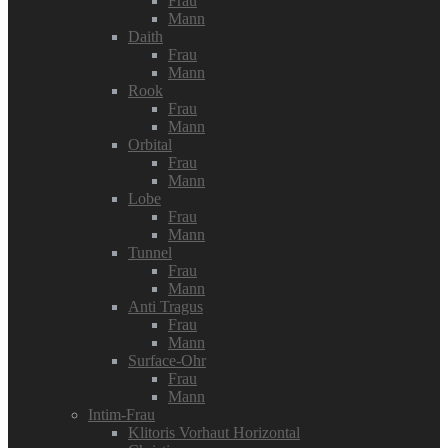
Frau
Mann
Daith
Frau
Mann
Rook
Frau
Mann
Orbital
Frau
Mann
Lobe
Frau
Mann
Tunnel
Frau
Mann
Anti Tragus
Frau
Mann
Surface-Ohr
Frau
Mann
Intim-Frau
Klitoris Vorhaut Horizontal