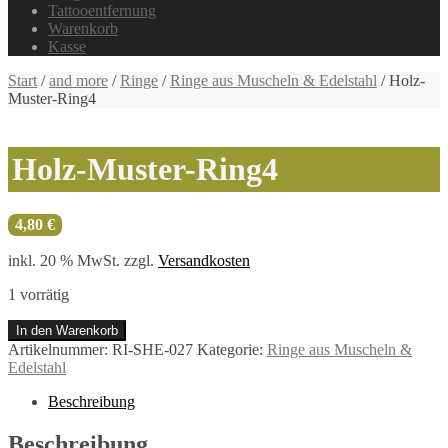
Tattooentfernung
Warenkorb
Kasse
Start
/
and more
/
Ringe
/
Ringe aus Muscheln & Edelstahl
/ Holz-
Muster-Ring4
Holz-Muster-Ring4
4,80
€
inkl. 20 % MwSt.
zzgl.
Versandkosten
1 vorrätig
Holz-
In den Warenkorb
Muster-
Artikelnummer:
RI-SHE-027
Kategorie:
Ringe aus Muscheln &
Ring4
Edelstahl
Menge
Beschreibung
Beschreibung