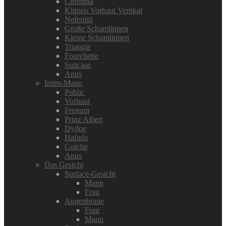
Christina
Klitoris Vorhaut Vertikal
Neferititi
Große Schamlippen
Kleine Schamlippen
Triangle
Fourchette
Suitcase
Anus
Intim-Mann
Public
Vorhaut
Frenum
Prinz Albert
Dydoe
Hafada
Guiche
Anus
Das Gesicht
Surface-Gesicht
Mann
Frau
Augenbraue
Frau
Mann