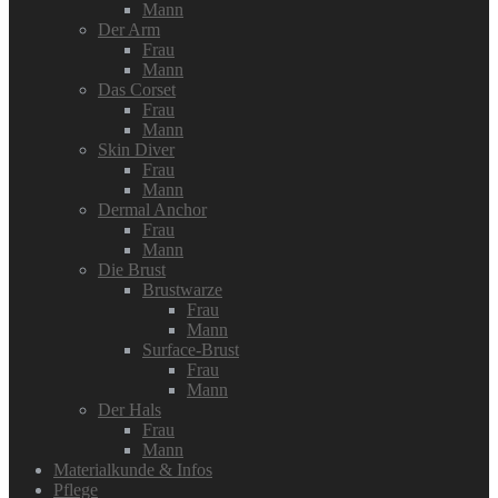
Mann
Der Arm
Frau
Mann
Das Corset
Frau
Mann
Skin Diver
Frau
Mann
Dermal Anchor
Frau
Mann
Die Brust
Brustwarze
Frau
Mann
Surface-Brust
Frau
Mann
Der Hals
Frau
Mann
Materialkunde & Infos
Pflege