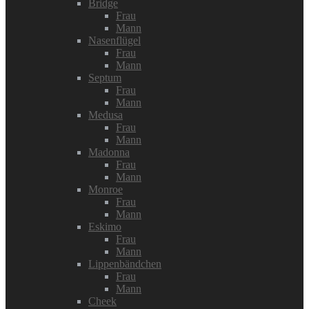
Bridge
Frau
Mann
Nasenflügel
Frau
Mann
Septum
Frau
Mann
Medusa
Frau
Mann
Madonna
Frau
Mann
Monroe
Frau
Mann
Eskimo
Frau
Mann
Lippenbändchen
Frau
Mann
Cheek