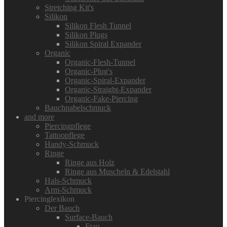
Stretching Kit's
Silikon
Silikon Flesh Tunnel
Silikon Plugs
Silikon Spiral Expander
Organic
Organic-Flesh-Tunnel
Organic-Plug's
Organic-Spiral-Expander
Organic-Straight-Expander
Organic-Fake-Piercing
Bauchnabelschmuck
and more
Piercingpflege
Tattoopflege
Handy-Schmuck
Ringe
Ringe aus Holz
Ringe aus Muscheln & Edelstahl
Hals-Schmuck
Arm-Schmuck
Piercinglexikon
Der Bauch
Surface-Bauch
Frau