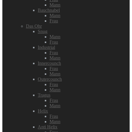
Mann
Bauchnabel
Mann
Frau
Das Ohr
Snug
Mann
Frau
Industrial
Frau
Mann
Innercounch
Frau
Mann
Outercounch
Frau
Mann
Tragus
Frau
Mann
Helix
Frau
Mann
Anti Helix