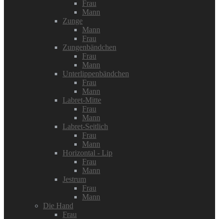
Frau
Mann
Zunge
Mann
Frau
Zungenbändchen
Frau
Mann
Unterlippenbändchen
Frau
Mann
Labret-Mitte
Frau
Mann
Labret-Seitlich
Frau
Mann
Horizontal - Lip
Frau
Mann
Jestrum
Frau
Mann
Die Hand
Frau