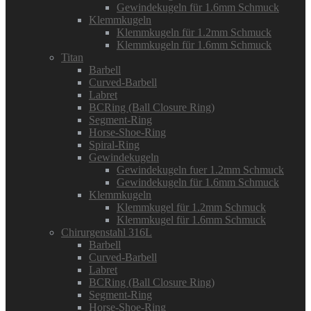
Gewindekugeln für 1.6mm Schmuck
Klemmkugeln
Klemmkugeln für 1.2mm Schmuck
Klemmkugeln für 1.6mm Schmuck
Titan
Barbell
Curved-Barbell
Labret
BCRing (Ball Closure Ring)
Segment-Ring
Horse-Shoe-Ring
Spiral-Ring
Gewindekugeln
Gewindekugeln fuer 1.2mm Schmuck
Gewindekugeln für 1.6mm Schmuck
Klemmkugeln
Klemmkugel für 1.2mm Schmuck
Klemmkugel für 1.6mm Schmuck
Chirurgenstahl 316L
Barbell
Curved-Barbell
Labret
BCRing (Ball Closure Ring)
Segment-Ring
Horse-Shoe-Ring