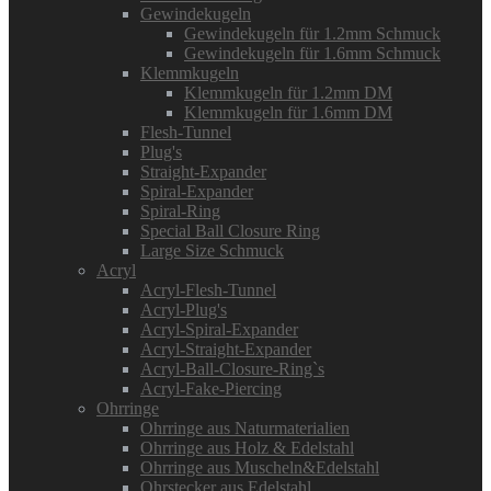
Gewindekugeln
Gewindekugeln für 1.2mm Schmuck
Gewindekugeln für 1.6mm Schmuck
Klemmkugeln
Klemmkugeln für 1.2mm DM
Klemmkugeln für 1.6mm DM
Flesh-Tunnel
Plug's
Straight-Expander
Spiral-Expander
Spiral-Ring
Special Ball Closure Ring
Large Size Schmuck
Acryl
Acryl-Flesh-Tunnel
Acryl-Plug's
Acryl-Spiral-Expander
Acryl-Straight-Expander
Acryl-Ball-Closure-Ring`s
Acryl-Fake-Piercing
Ohrringe
Ohrringe aus Naturmaterialien
Ohrringe aus Holz & Edelstahl
Ohrringe aus Muscheln&Edelstahl
Ohrstecker aus Edelstahl