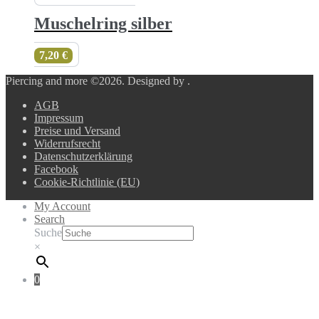
Muschelring silber
7,20
€
Piercing and more ©2026.
Designed by
.
AGB
Impressum
Preise und Versand
Widerrufsrecht
Datenschutzerklärung
Facebook
Cookie-Richtlinie (EU)
My Account
Search
Suche
×
0