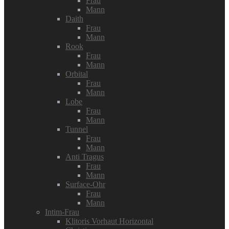
Frau
Mann
Daith
Frau
Mann
Rook
Frau
Mann
Orbital
Frau
Mann
Lobe
Frau
Mann
Tunnel
Frau
Mann
Anti Tragus
Frau
Mann
Surface-Ohr
Frau
Mann
Intim-Frau
Klitoris Vorhaut Horizontal