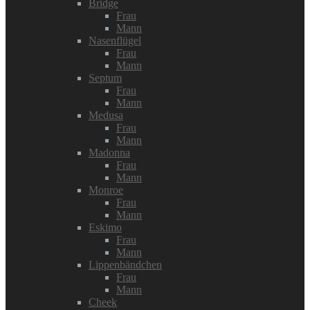
Bridge
Frau
Mann
Nasenflügel
Frau
Mann
Septum
Frau
Mann
Medusa
Frau
Mann
Madonna
Frau
Mann
Monroe
Frau
Mann
Eskimo
Frau
Mann
Lippenbändchen
Frau
Mann
Cheek