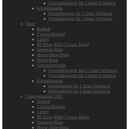
Gewindekugeln für 1.6mm Schmuck
Klemmkugeln
Klemmkugeln für 1.2mm Schmuck
Klemmkugeln für 1.6mm Schmuck
Titan
Barbell
Curved-Barbell
Labret
BCRing (Ball Closure Ring)
Segment-Ring
Horse-Shoe-Ring
Spiral-Ring
Gewindekugeln
Gewindekugeln fuer 1.2mm Schmuck
Gewindekugeln für 1.6mm Schmuck
Klemmkugeln
Klemmkugel für 1.2mm Schmuck
Klemmkugel für 1.6mm Schmuck
Chirurgenstahl 316L
Barbell
Curved-Barbell
Labret
BCRing (Ball Closure Ring)
Segment-Ring
Horse-Shoe-Ring