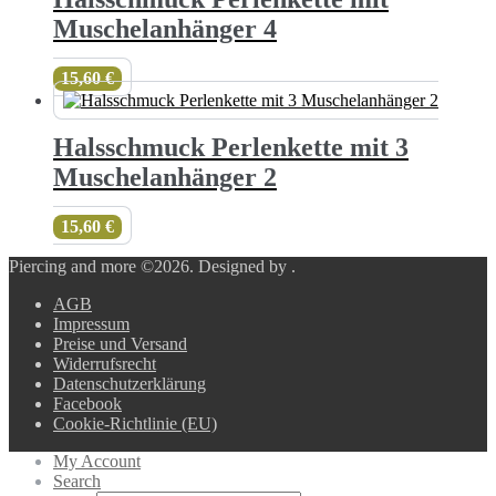
Muschelanhänger 4
15,60
€
Halsschmuck Perlenkette mit 3
Muschelanhänger 2
15,60
€
Piercing and more ©2026.
Designed by
.
AGB
Impressum
Preise und Versand
Widerrufsrecht
Datenschutzerklärung
Facebook
Cookie-Richtlinie (EU)
My Account
Search