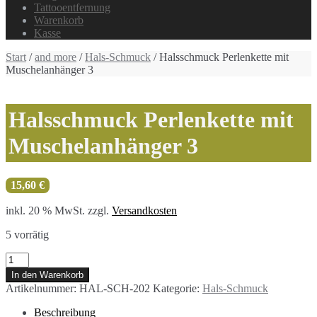
Tattooentfernung
Warenkorb
Kasse
Start
/
and more
/
Hals-Schmuck
/ Halsschmuck Perlenkette mit
Muschelanhänger 3
Halsschmuck Perlenkette mit
Muschelanhänger 3
15,60
€
inkl. 20 % MwSt.
zzgl.
Versandkosten
5 vorrätig
Halsschmuck
Perlenkette
In den Warenkorb
mit
Artikelnummer:
HAL-SCH-202
Kategorie:
Hals-Schmuck
Muschelanhänger
3
Beschreibung