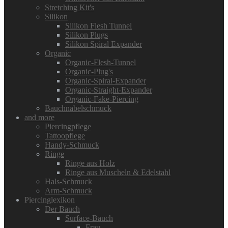
Stretching Kit's
Silikon
Silikon Flesh Tunnel
Silikon Plugs
Silikon Spiral Expander
Organic
Organic-Flesh-Tunnel
Organic-Plug's
Organic-Spiral-Expander
Organic-Straight-Expander
Organic-Fake-Piercing
Bauchnabelschmuck
and more
Piercingpflege
Tattoopflege
Handy-Schmuck
Ringe
Ringe aus Holz
Ringe aus Muscheln & Edelstahl
Hals-Schmuck
Arm-Schmuck
Piercinglexikon
Der Bauch
Surface-Bauch
Frau