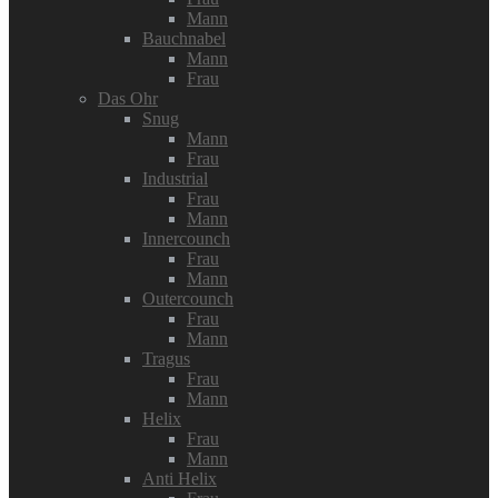
Mann
Bauchnabel
Mann
Frau
Das Ohr
Snug
Mann
Frau
Industrial
Frau
Mann
Innercounch
Frau
Mann
Outercounch
Frau
Mann
Tragus
Frau
Mann
Helix
Frau
Mann
Anti Helix