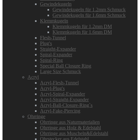
Gewindekugeln
Gewindekugeln für 1.2mm Schmuck
Gewindekugeln für 1.6mm Schmuck
Klemmkugeln
Klemmkugeln für 1.2mm DM
Klemmkugeln für 1.6mm DM
Flesh-Tunnel
Plug's
Straight-Expander
Spiral-Expander
Spiral-Ring
Special Ball Closure Ring
Large Size Schmuck
Acryl
Acryl-Flesh-Tunnel
Acryl-Plug's
Acryl-Spiral-Expander
Acryl-Straight-Expander
Acryl-Ball-Closure-Ring`s
Acryl-Fake-Piercing
Ohrringe
Ohrringe aus Naturmaterialien
Ohrringe aus Holz & Edelstahl
Ohrringe aus Muscheln&Edelstahl
Ohrstecker aus Edelstahl