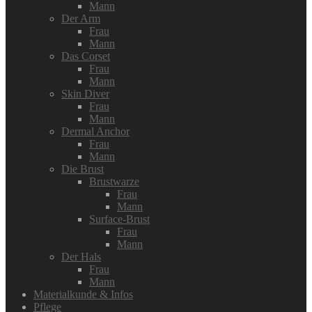
Mann
Der Arm
Frau
Mann
Das Corset
Frau
Mann
Skin Diver
Frau
Mann
Dermal Anchor
Frau
Mann
Die Brust
Brustwarze
Frau
Mann
Surface-Brust
Frau
Mann
Der Hals
Frau
Mann
Materialkunde & Infos
Pflege