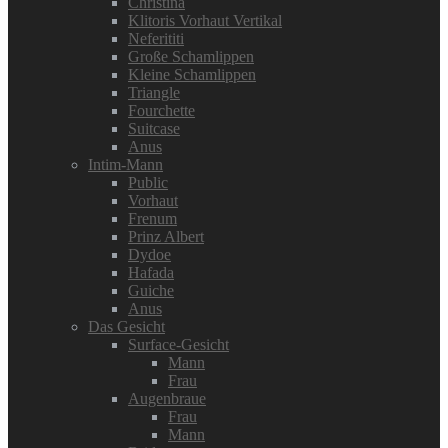
Christina
Klitoris Vorhaut Vertikal
Neferititi
Große Schamlippen
Kleine Schamlippen
Triangle
Fourchette
Suitcase
Anus
Intim-Mann
Public
Vorhaut
Frenum
Prinz Albert
Dydoe
Hafada
Guiche
Anus
Das Gesicht
Surface-Gesicht
Mann
Frau
Augenbraue
Frau
Mann