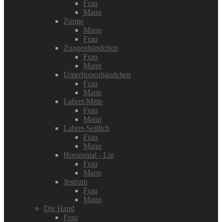
Frau
Mann
Zunge
Mann
Frau
Zungenbändchen
Frau
Mann
Unterlippenbändchen
Frau
Mann
Labret-Mitte
Frau
Mann
Labret-Seitlich
Frau
Mann
Horizontal - Lip
Frau
Mann
Jestrum
Frau
Mann
Die Hand
Frau